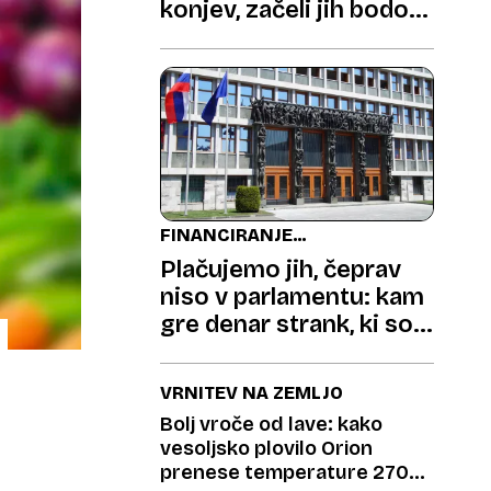
konjev, začeli jih bodo
odstreljevati
FINANCIRANJE
STRANK
Plačujemo jih, čeprav
niso v parlamentu: kam
gre denar strank, ki so
ostale pred vrati
državnega zbora?
VRNITEV NA ZEMLJO
Bolj vroče od lave: kako
vesoljsko plovilo Orion
prenese temperature 2700