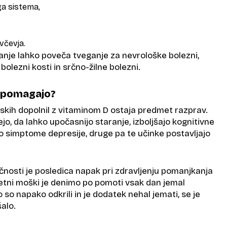
a sistema,
ivčevja.
nje lahko poveča tveganje za nevrološke bolezni,
olezni kosti in srčno-žilne bolezni.
h pomagajo?
skih dopolnil z vitaminom D ostaja predmet razprav.
jo, da lahko upočasnijo staranje, izboljšajo kognitivne
jo simptome depresije, druge pa te učinke postavljajo
čnosti je posledica napak pri zdravljenju pomanjkanja
letni moški je denimo po pomoti vsak dan jemal
so napako odkrili in je dodatek nehal jemati, se je
šalo.