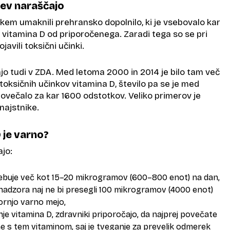
tev naraščajo
kem umaknili prehransko dopolnilo, ki je vsebovalo kar
 vitamina D od priporočenega. Zaradi tega so se pri
javili toksični učinki.
o tudi v ZDA. Med letoma 2000 in 2014 je bilo tam več
oksičnih učinkov vitamina D, število pa se je med
ovečalo za kar 1600 odstotkov. Veliko primerov je
najstnike.
 je varno?
jo:
trebuje več kot 15–20 mikrogramov (600–800 enot) na dan,
nadzora naj ne bi presegli 100 mikrogramov (4000 enot)
gornjo varno mejo,
e vitamina D, zdravniki priporočajo, da najprej povečate
 s tem vitaminom, saj je tveganje za prevelik odmerek