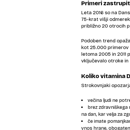
Primeri zastrupi
Leta 2016 so na Dans
75-krat višji odmerek
približno 20 otrocih po
Podoben trend opažaj
kot 25.000 primerov t
letoma 2005 in 2011 p
vključevalo otroke in 
Koliko vitamina D
Strokovnjaki opozarja
večina ljudi ne po
brez zdravniškega 
na dan, kar velja za z
če imate pomanjkanj
vnos hrane, obogatene