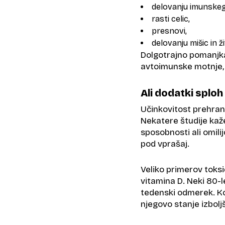
delovanju imunskeg
rasti celic,
presnovi,
delovanju mišic in ž
Dolgotrajno pomanjka
avtoimunske motnje, b
Ali dodatki splo
Učinkovitost prehran
Nekatere študije kaže
sposobnosti ali omili
pod vprašaj.
Veliko primerov toksi
vitamina D. Neki 80-
tedenski odmerek. Ko 
njegovo stanje izbolj