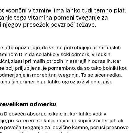
ot »sončni vitamin«, ima lahko tudi temno plat.
anje tega vitamina pomeni tveganje za
di njegov presežek povzroči težave.
e leta opozarjajo, da vsi ne potrebujejo prehranskih
taminom D in da so lahko visoki odmerki v redkih
čni, zlasti pri malih otrocih in starejših odraslih. Ker
e bolj priljubljena, je pomembno, da so tako bolniki kot
odmerjanje in morebitna tveganja. Ta so sicer redka,
jhujših primerih pa lahko ogrozijo življenje, piše
 prevelikem odmerku
a D poveča absorpcijo kalcija, kar lahko vodi v
je, pri katerem se kalcij nevarno kopiči v arterijah ali
hko poveča tveganje za ledvične kamne, poruši presnovo