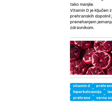
tako manjše.
Vitamin D je ključen z
prehranskih dopolnil 
prenehanjem jemanja 
zdravnikom.
vitamin d
prehrans
hiperkalciemija
le
prehrana
varno o