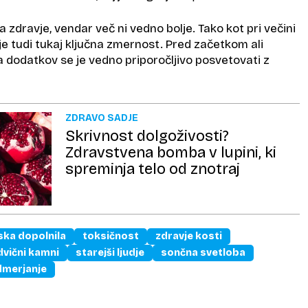
a zdravje, vendar več ni vedno bolje. Tako kot pri večini
je tudi tukaj ključna zmernost. Pred začetkom ali
dodatkov se je vedno priporočljivo posvetovati z
ZDRAVO SADJE
Skrivnost dolgoživosti?
Zdravstvena bomba v lupini, ki
spreminja telo od znotraj
ka dopolnila
toksičnost
zdravje kosti
dvični kamni
starejši ljudje
sončna svetloba
dmerjanje