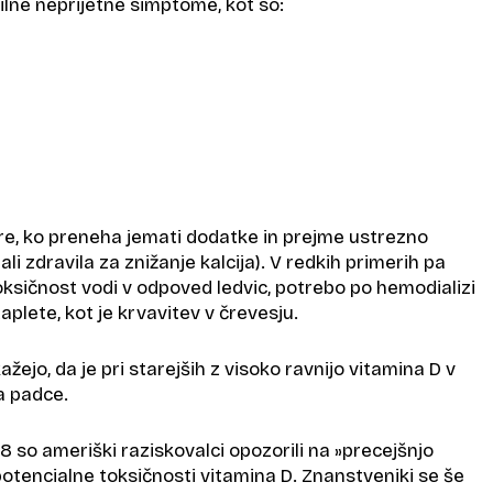
vilne neprijetne simptome, kot so:
ore, ko preneha jemati dodatke in prejme ustrezno
ali zdravila za znižanje kalcija). V redkih primerih pa
ksičnost vodi v odpoved ledvic, potrebo po hemodializi
aplete, kot je krvavitev v črevesju.
žejo, da je pri starejših z visoko ravnijo vitamina D v
za padce.
18 so ameriški raziskovalci opozorili na »precejšnjo
otencialne toksičnosti vitamina D. Znanstveniki se še