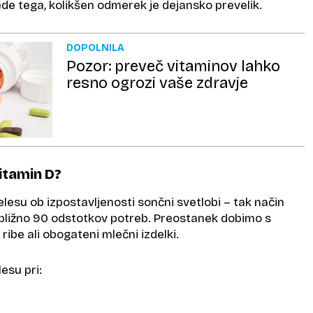
ede tega, kolikšen odmerek je dejansko prevelik.
DOPOLNILA
Pozor: preveč vitaminov lahko
resno ogrozi vaše zdravje
itamin D?
elesu ob izpostavljenosti sončni svetlobi – tak način
ibližno 90 odstotkov potreb. Preostanek dobimo s
ribe ali obogateni mlečni izdelki.
esu pri: