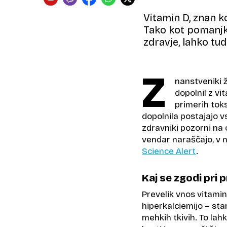
Vitamin D, znan k
Tako kot pomanjk
zdravje, lahko tu
Z
nanstveniki ž
dopolnil z vi
primerih toksi
dopolnila postajajo vs
zdravniki pozorni na 
vendar naraščajo, v na
Science Alert
.
Kaj se zgodi pri
Prevelik vnos vitamin
hiperkalciemijo – stan
mehkih tkivih. To la