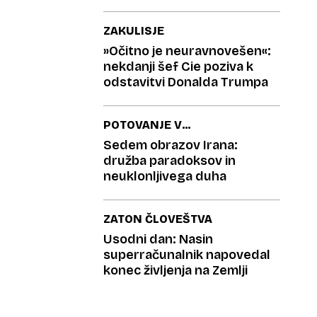
°C
ZAKULISJE
»Očitno je neuravnovešen«:
nekdanji šef Cie poziva k
odstavitvi Donalda Trumpa
POTOVANJE V
ZGODOVINO, 7. DEL
Sedem obrazov Irana:
družba paradoksov in
neuklonljivega duha
ZATON ČLOVEŠTVA
Usodni dan: Nasin
superračunalnik napovedal
konec življenja na Zemlji