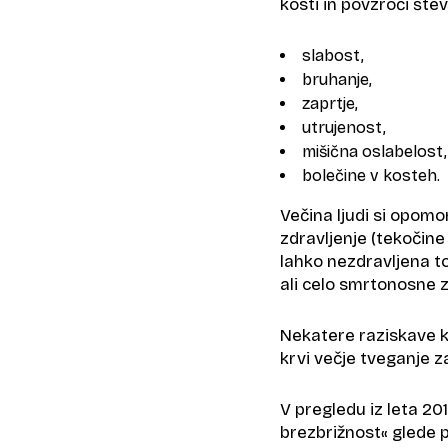
kosti in povzroči šte
slabost,
bruhanje,
zaprtje,
utrujenost,
mišična oslabelost,
bolečine v kosteh.
Večina ljudi si opom
zdravljenje (tekočine 
lahko nezdravljena to
ali celo smrtonosne z
Nekatere raziskave ka
krvi večje tveganje 
V pregledu iz leta 20
brezbrižnost« glede p