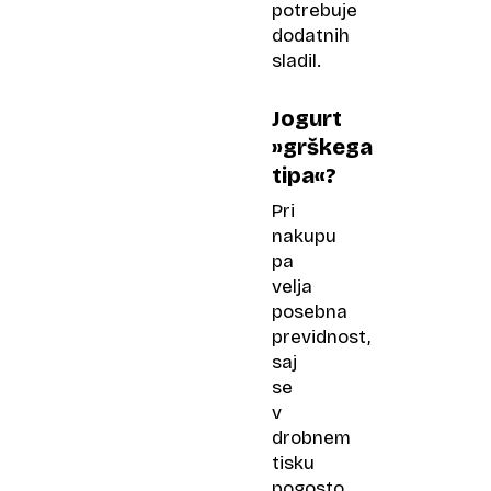
potrebuje
dodatnih
sladil.
Jogurt
»grškega
tipa«?
Pri
nakupu
pa
velja
posebna
previdnost,
saj
se
v
drobnem
tisku
pogosto