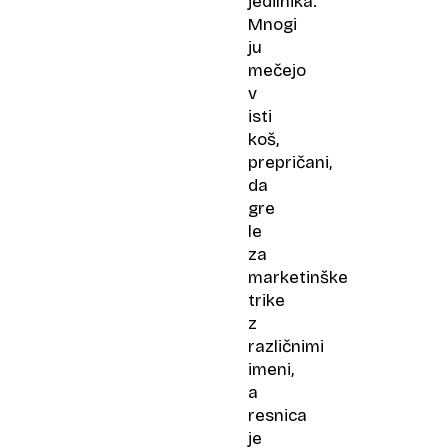
jedilnika.
Mnogi
ju
mečejo
v
isti
koš,
prepričani,
da
gre
le
za
marketinške
trike
z
različnimi
imeni,
a
resnica
je