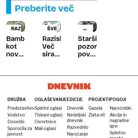
Preberite več
RAZISKAVA
ŠVEDSKA
PRIJATELJSKI
ZASLONI
Bambus
Raziskava:
Starši,
kot
Več
pozor:
novo
sira
povezava
superživilo?
na
med
vašem
zasloni
krožniku
in
pomeni
težavami
boljši
v
spomin
duševnem
DRUŽBA
OGLAŠEVANJE
EDICIJE
PROJEKTI
POGOJI
zdravju
Predstavitev
Spletni oglasi
Dnevnik
Gazela
Naročniški
je
Vodstvo
Tiskani oglasi
Nedeljski
Zlata nit
Akcije in
dnevnik
nagradne
Dosežki
Osmrtnice
dvosmerna
igre
Razvedrilo
Sporočila za
Mali oglasi
Spletno
javnost
Naročanje