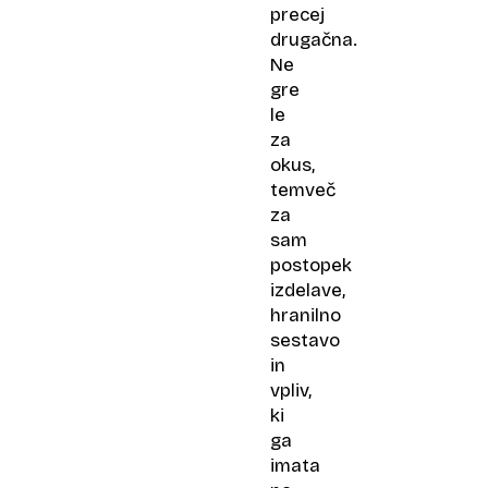
precej
drugačna.
Ne
gre
le
za
okus,
temveč
za
sam
postopek
izdelave,
hranilno
sestavo
in
vpliv,
ki
ga
imata