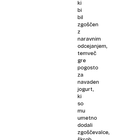
ki
bi
bil
zgoščen
z
naravnim
odcejanjem,
temveč
gre
pogosto
za
navaden
jogurt,
ki
so
mu
umetno
dodali
zgoščevalce,
škrob