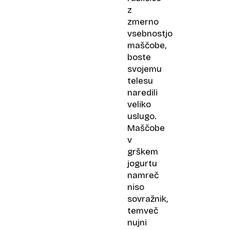
z
zmerno
vsebnostjo
maščobe,
boste
svojemu
telesu
naredili
veliko
uslugo.
Maščobe
v
grškem
jogurtu
namreč
niso
sovražnik,
temveč
nujni