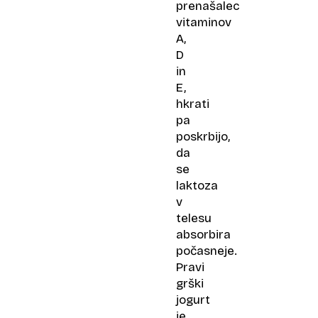
prenašalec
vitaminov
A,
D
in
E,
hkrati
pa
poskrbijo,
da
se
laktoza
v
telesu
absorbira
počasneje.
Pravi
grški
jogurt
je