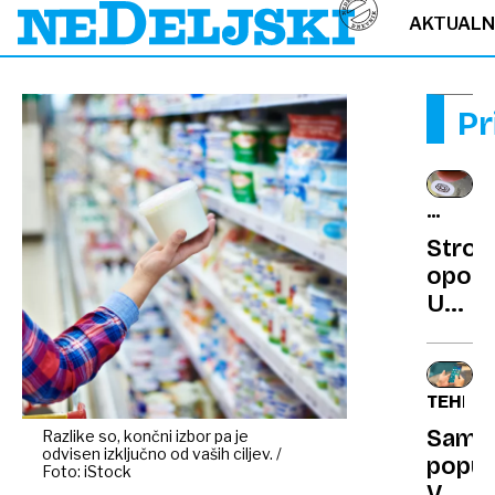
AKTUAL
Pr
VPLIVA
NA
Strok
VOLIVC
opoza
Umet
intel
posta
resna
TEHNOL
grožn
Sams
Razlike so, končni izbor pa je
demok
odvisen izključno od vaših ciljev. /
popuš
Foto: iStock
Vsi