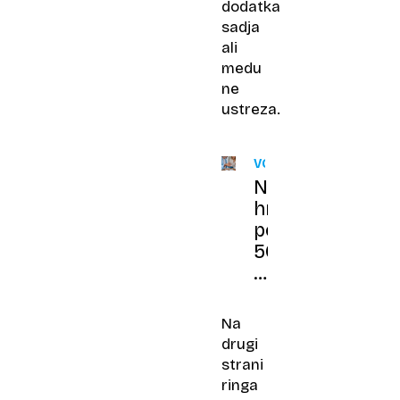
dodatka
sadja
ali
medu
ne
ustreza.
VODNIK
Najboljša
hrana
po
50.
letu:
kaj
jesti
Na
za
drugi
več
strani
energije
ringa