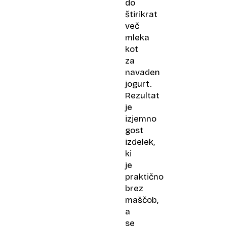
do
štirikrat
več
mleka
kot
za
navaden
jogurt.
Rezultat
je
izjemno
gost
izdelek,
ki
je
praktično
brez
maščob,
a
se