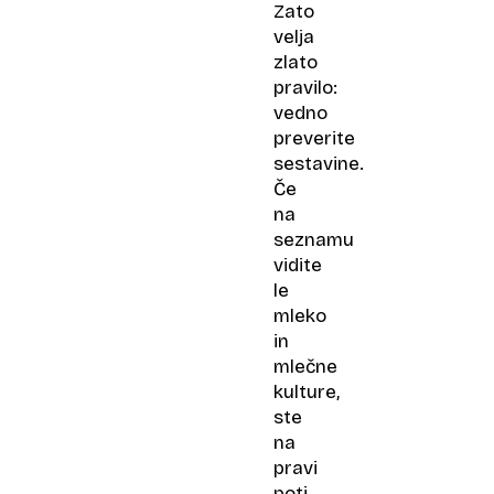
Zato
velja
zlato
pravilo:
vedno
preverite
sestavine.
Če
na
seznamu
vidite
le
mleko
in
mlečne
kulture,
ste
na
pravi
poti.