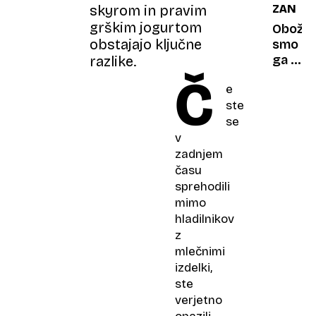
skyrom in pravim
ZANIMI
lahko
grškim jogurtom
oglasi
Obožev
obstajajo ključne
tujina.
smo
Kdo
ga v
razlike.
pa
otrošt
Č
e
plača
toda
ste
račun?
kaj v
se
resnici
pomen
v
oblika
zadnjem
priljub
času
piškot
sprehodili
mimo
hladilnikov
z
mlečnimi
izdelki,
ste
verjetno