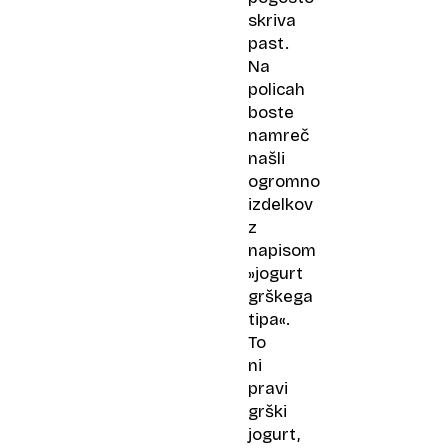
skriva
past.
Na
policah
boste
namreč
našli
ogromno
izdelkov
z
napisom
»jogurt
grškega
tipa«.
To
ni
pravi
grški
jogurt,