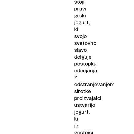
in
stoji
vitalnost?
pravi
grški
jogurt,
ki
svojo
svetovno
slavo
dolguje
postopku
odcejanja.
Z
odstranjevanjem
sirotke
proizvajalci
ustvarijo
jogurt,
ki
je
gostejši