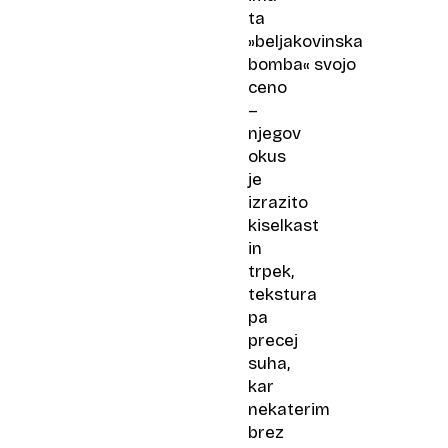
ta
»beljakovinska
bomba« svojo
ceno
–
njegov
okus
je
izrazito
kiselkast
in
trpek,
tekstura
pa
precej
suha,
kar
nekaterim
brez