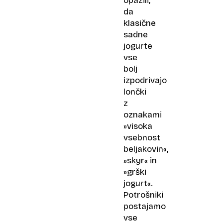
opazili,
da
klasične
sadne
jogurte
vse
bolj
izpodrivajo
lončki
z
oznakami
»visoka
vsebnost
beljakovin«,
»skyr« in
»grški
jogurt«.
Potrošniki
postajamo
vse