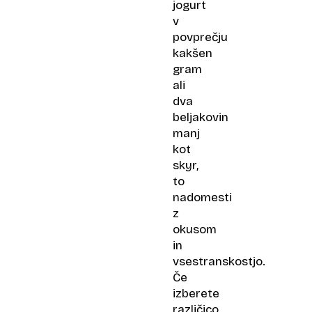
jogurt
v
povprečju
kakšen
gram
ali
dva
beljakovin
manj
kot
skyr,
to
nadomesti
z
okusom
in
vsestranskostjo.
Če
izberete
različico