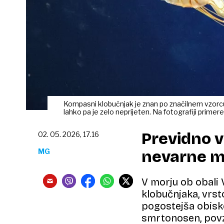
Kompasni klobučnjak je znan po značilnem vzorcu
lahko pa je zelo neprijeten. Na fotografiji primere
Previdno v 
02. 05. 2026, 17.16
MG
nevarne 
V morju ob obali 
klobučnjaka, vrst
pogostejša obisko
smrtonosen, povz