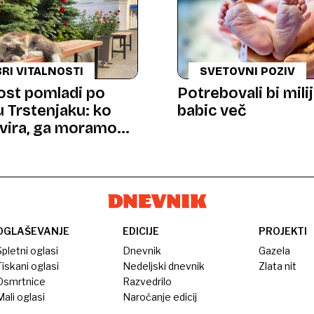
RI VITALNOSTI
SVETOVNI POZIV
ost pomladi po
Potrebovali bi mili
 Trstenjaku: ko
babic več
avira, ga moramo
ati
OGLAŠEVANJE
EDICIJE
PROJEKTI
pletni oglasi
Dnevnik
Gazela
iskani oglasi
Nedeljski dnevnik
Zlata nit
Osmrtnice
Razvedrilo
ali oglasi
Naročanje edicij