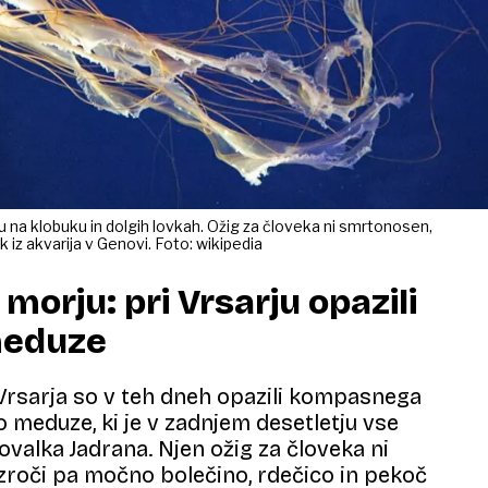
 na klobuku in dolgih lovkah. Ožig za človeka ni smrtonosen,
k iz akvarija v Genovi. Foto: wikipedia
morju: pri Vrsarju opazili
meduze
Vrsarja so v teh dneh opazili kompasnega
o meduze, ki je v zadnjem desetletju vse
valka Jadrana. Njen ožig za človeka ni
roči pa močno bolečino, rdečico in pekoč