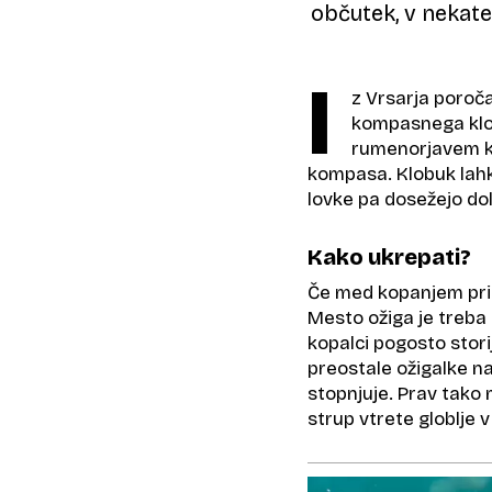
občutek, v nekate
I
z Vrsarja poroča
kompasnega klo
rumenorjavem kl
kompasa. Klobuk lahk
lovke pa dosežejo do
Kako ukrepati?
Če med kopanjem pride
Mesto ožiga je treba 
kopalci pogosto stor
preostale ožigalke na 
stopnjuje. Prav tako 
strup vtrete globlje 