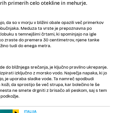
rih primerih celo otekline in mehurje.
jo, da so v morju v bližini obale opazili več primerkov
bučnjaka. Meduza ta vrste je prepoznavna po
obuku s temnejšimi črtami, ki spominjajo na igle
o zraste do premera 30 centimetrov, njene tanke
lžino tudi do enega metra.
 do bližnjega srečanja, je ključno pravilno ukrepanje.
izpirati izključno z morsko vodo. Največja napaka, ki jo
ijo, je uporaba sladke vode. Ta namreč spodbudi
koži, da sprostijo še več strupa, kar bolečino le še
mesta ne smete drgniti z brisačo ali peskom, saj s tem
v podkožje.
ITALIJA