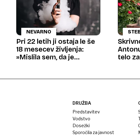
NEVARNO
STEB
Pri 22 letih ji ostaja le še
Skrivn
18 mesecev življenja:
Antonu
»Mislila sem, da je
telo z
vejpanje nedolžno«
posluš
DRUŽBA
Predstavitev
S
Vodstvo
T
Dosežki
Sporočila za javnost
M