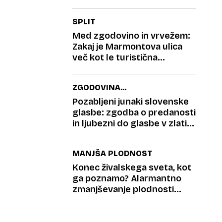
SPLIT
Med zgodovino in vrvežem:
Zakaj je Marmontova ulica
več kot le turistična
atrakcija?
ZGODOVINA
NARODNOZABAVNE
Pozabljeni junaki slovenske
GLASBE
glasbe: zgodba o predanosti
in ljubezni do glasbe v zlati
dobi veselic
MANJŠA PLODNOST
Konec živalskega sveta, kot
ga poznamo? Alarmantno
zmanjševanje plodnosti
živali šokiralo stroko