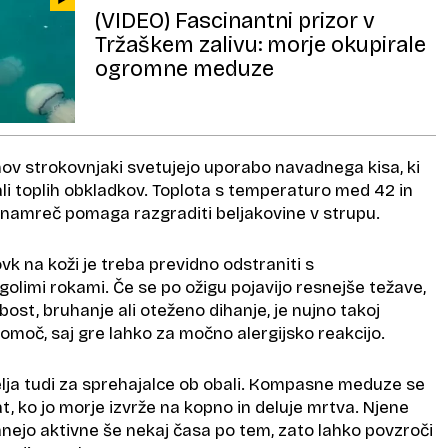
(VIDEO) Fascinantni prizor v
Tržaškem zalivu: morje okupirale
ogromne meduze
ov strokovnjaki svetujejo uporabo navadnega kisa, ki
 ali toplih obkladkov. Toplota s temperaturo med 42 in
a namreč pomaga razgraditi beljakovine v strupu.
k na koži je treba previdno odstraniti s
 golimi rokami. Če se po ožigu pojavijo resnejše težave,
abost, bruhanje ali oteženo dihanje, je nujno takoj
omoč, saj gre lahko za močno alergijsko reakcijo.
lja tudi za sprehajalce ob obali. Kompasne meduze se
at, ko jo morje izvrže na kopno in deluje mrtva. Njene
nejo aktivne še nekaj časa po tem, zato lahko povzroči