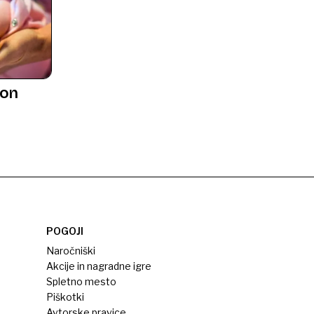
jon
POGOJI
Naročniški
Akcije in nagradne igre
Spletno mesto
Piškotki
Avtorske pravice