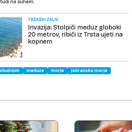
tudi na suhem.
TRŽAŠKI ZALIV
Invazija: Stolpiči meduz globoki
20 metrov, ribiči iz Trsta ujeti na
kopnem
obučnjak
meduze
morje
jadransko morje