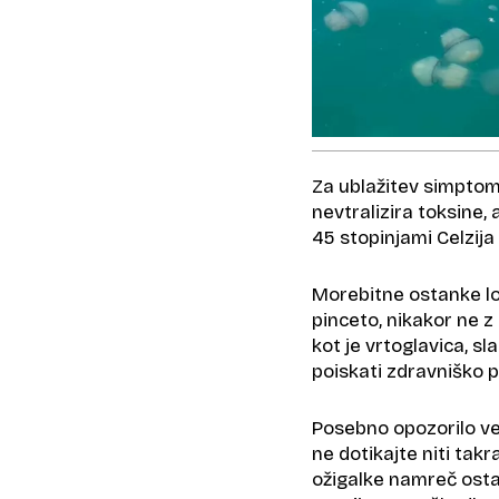
Za ublažitev simptom
nevtralizira toksine,
45 stopinjami Celzij
Morebitne ostanke lov
pinceto, nikakor ne z
kot je vrtoglavica, sl
poiskati zdravniško p
Posebno opozorilo ve
ne dotikajte niti takr
ožigalke namreč osta