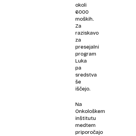
okoli
6000
moških.
Za
raziskavo
za
presejalni
program
Luka
pa
sredstva
še
iščejo.
Na
Onkološkem
inštitutu
medtem
priporočajo