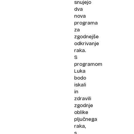
snujejo
dva
nova
programa
za
zgodnejše
odkrivanje
raka.
S
programom
Luka
bodo
iskali
in
zdravili
zgodnje
oblike
pljučnega
raka,
s