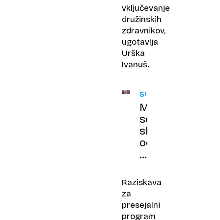
vključevanje
družinskih
zdravnikov,
ugotavlja
Urška
Ivanuš.
SVIT
Moški
se
slabo
odzivajo
na
presejalni
program
Raziskava
za
za
odkrivanje
presejalni
raka
program