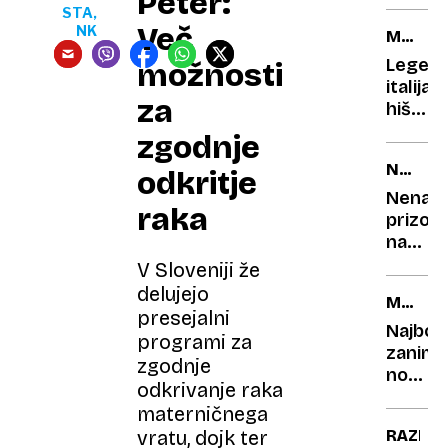
Peter:
STA,
Več
NK
MODNA
IKONA
Legen
možnosti
italija
za
hiša
praznu
zgodnje
100
NA
let
odkritje
LOVU
Nenav
raka
ALI
prizor
BEGU?
na
Silbi:
V Sloveniji že
Baraku
delujejo
MWC
ki
presejalni
2025
skačej
Najbolj
programi za
na
zanimiv
zgodnje
kopno!
novi
odkrivanje raka
telefon
materničnega
s
RAZISK
vratu, dojk ter
sejma