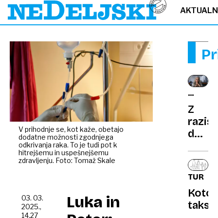
AKTUAL
Pr
NOVA
ŠTUDIJ
Z
razis
V prihodnje se, kot kaže, obetajo
dokaza
dodatne možnosti zgodnjega
da
odkrivanja raka. To je tudi pot k
hitrejšemu in uspešnejšemu
zarad
zdravljenju. Foto: Tomaž Skale
stres
TURIZ
osivi
Kotor
hitrej
Luka in
03. 03.
taksis
2025.,
14.27