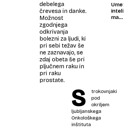
debelega
mobiln
Umetn
tehnolo
črevesa in danke.
intelig
manj
Možnost
vemo,
zgodnjega
kako
odkrivanja
deluje,
bolezni za ljudi, ki
bolj
pri sebi težav še
jo
ne zaznavajo, se
cenim
zdaj obeta še pri
pljučnem raku in
pri raku
prostate.
S
trokovnjaki
pod
okriljem
ljubljanskega
Onkološkega
inštituta