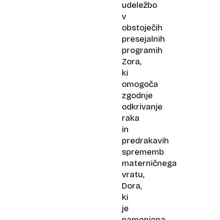
udeležbo
v
obstoječih
presejalnih
programih
Zora,
ki
omogoča
zgodnje
odkrivanje
raka
in
predrakavih
sprememb
materničnega
vratu,
Dora,
ki
je
namenjena