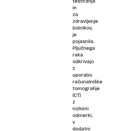
testiranja
in
za
zdravljenje
bolnikov,
je
pojasnila.
Pljučnega
raka
odkrivajo
z
uporabo
računalniške
tomografije
(CT)
z
nizkimi
odmerki,
v
dodatni