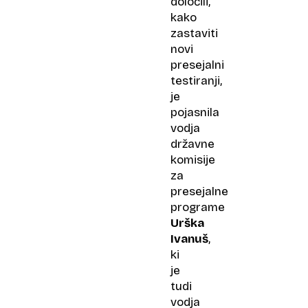
določili,
kako
zastaviti
novi
presejalni
testiranji,
je
pojasnila
vodja
državne
komisije
za
presejalne
programe
Urška
Ivanuš
,
ki
je
tudi
vodja