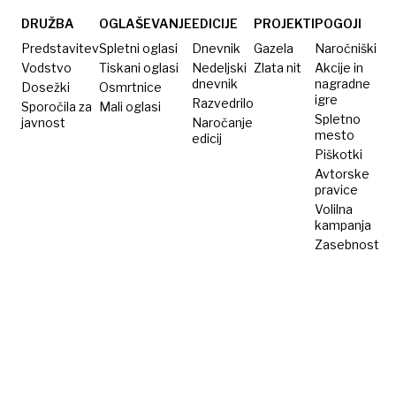
pasti?
boljšo
dostopnost
DRUŽBA
OGLAŠEVANJE
EDICIJE
PROJEKTI
POGOJI
zdravil
Predstavitev
Spletni oglasi
Dnevnik
Gazela
Naročniški
Vodstvo
Tiskani oglasi
Nedeljski
Zlata nit
Akcije in
dnevnik
nagradne
Dosežki
Osmrtnice
igre
Razvedrilo
Sporočila za
Mali oglasi
Spletno
javnost
Naročanje
mesto
edicij
Piškotki
Avtorske
pravice
Volilna
kampanja
Zasebnost