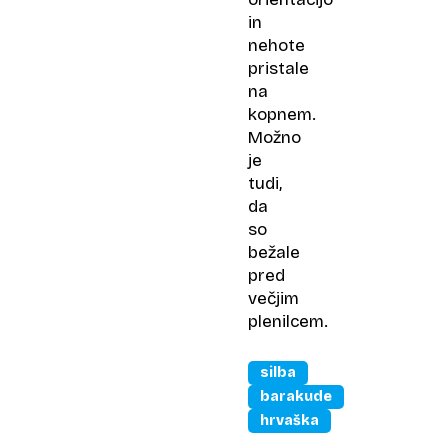
in
nehote
pristale
na
kopnem.
Možno
je
tudi,
da
so
bežale
pred
večjim
plenilcem.
silba
barakude
hrvaška