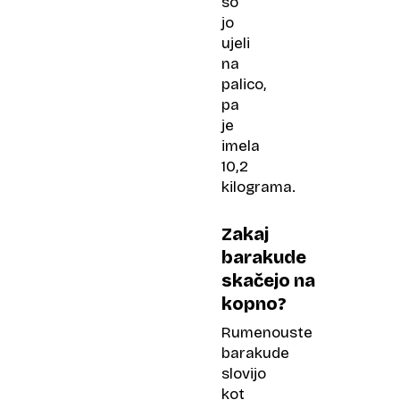
so
jo
ujeli
na
palico,
pa
je
imela
10,2
kilograma.
Zakaj
barakude
skačejo na
kopno?
Rumenouste
barakude
slovijo
kot