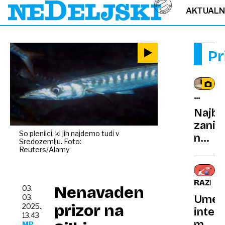
AKTUAL
Pr
MWC
2025
Najbo
zanim
So plenilci, ki jih najdemo tudi v
novi
Sredozemlju. Foto:
telefo
Reuters/Alamy
s
sejm
RAZISK
mobil
Nenavaden
03.
Umet
03.
tehno
prizor na
2025.,
inteli
13.43
manj
MP