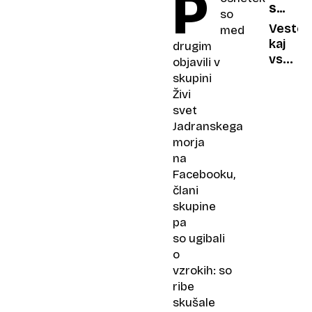
P
SKRB
površj
Iztegn
so
ZA
roka
Veste,
med
ZDRAVJ
novi
kaj
drugim
generac
vse
objavili v
se
skupini
skriva
Živi
v
svet
zobni
Jadranskega
pasti?
morja
na
Facebooku,
člani
skupine
pa
so ugibali
o
vzrokih: so
ribe
skušale