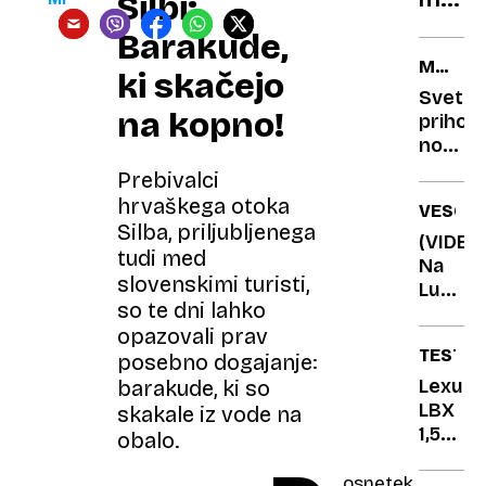
Silbi:
vemo
Barakude,
kako
MWC
ki skačejo
deluje
2025
Svetla
bolj
na kopno!
prihod
jo
novod
ceni
fevdal
Prebivalci
hrvaškega otoka
VESOLJ
Silba, priljubljenega
(VIDEO
tudi med
Na
slovenskimi turisti,
Luni
so te dni lahko
uspeš
opazovali prav
pristal
TEST
Blue
posebno dogajanje:
Ghost,
Lexus
barakude, ki so
ki bo
LBX
skakale iz vode na
kmalu
1,5
obalo.
vrtal
HEV
v
relax:
osnetek