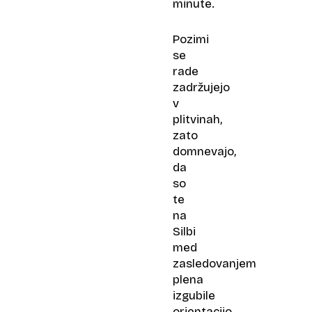
minute.
Pozimi
se
rade
zadržujejo
v
plitvinah,
zato
domnevajo,
da
so
te
na
Silbi
med
zasledovanjem
plena
izgubile
orientacijo