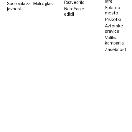
igre
Razvedrilo
Sporočila za
Mali oglasi
Spletno
javnost
Naročanje
mesto
edicij
Piškotki
Avtorske
pravice
Volilna
kampanja
Zasebnost