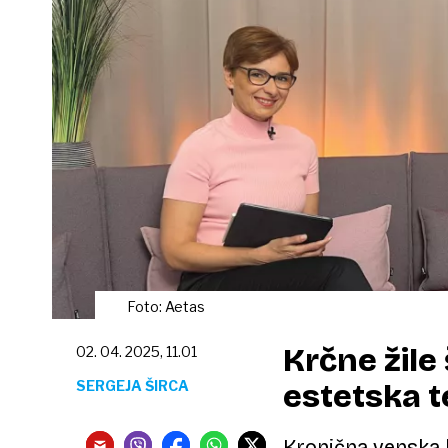
Foto: Aetas
Krčne žile
02. 04. 2025, 11.01
SERGEJA ŠIRCA
estetska t
Kronična venska b