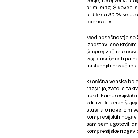
večje, torej veliko bo
prim. mag. Šikovec in
približno 30 % se bol
operirati.«
Med nosečnostjo so ž
izpostavljene krčnim
čimprej začnejo nosi
višji nosečnosti pa 
naslednjih nosečnost
Kronična venska bole
razširijo, zato je tak
nositi kompresijskih 
zdravil, ki zmanjšuje
stuširajo noge, čim v
kompresijskih nogavic 
sam sem ugotovil, da
kompresijske nogavic