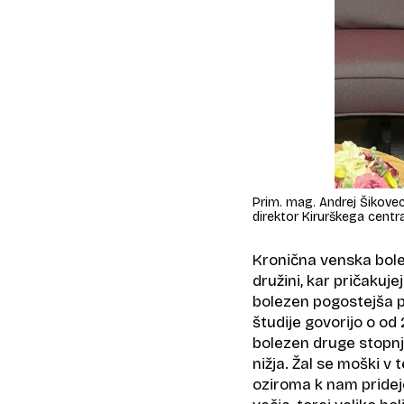
Prim. mag. Andrej Šikovec, 
direktor Kirurškega centr
Kronična venska bolez
družini, kar pričakuje
bolezen pogostejša pr
študije govorijo o od
bolezen druge stopnje
nižja. Žal se moški v
oziroma k nam pridejo