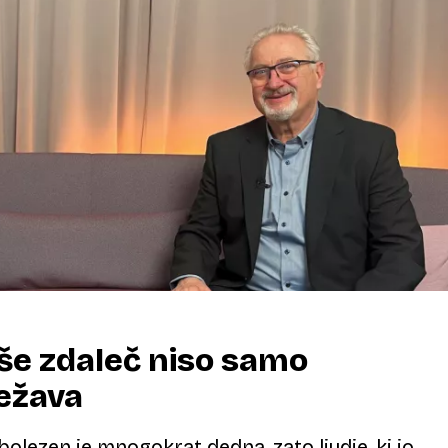
 še zdaleč niso samo
ežava
olezen je mnogokrat dedna, zato ljudje, ki jo