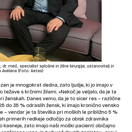
dr. med., specialist splošne in žilne kirurgije, ustanovitelj in
a Avelana (Foto: Aetas)
en je mnogokrat dedna, zato ljudje, ki jo imajo v
jo težave s krčnimi žilami.
»Nekoč je veljalo, da je ta
i ženskah. Danes vemo, da je to sicer res – različne
 25 do 35 % odraslih žensk, ki imajo kronično vensko
 – vendar je ta številka pri moških le približno 5 %
 teh primerih redkeje odločijo za obisk zdravnika
 kasneje, zato imajo naši moški pacienti običajno