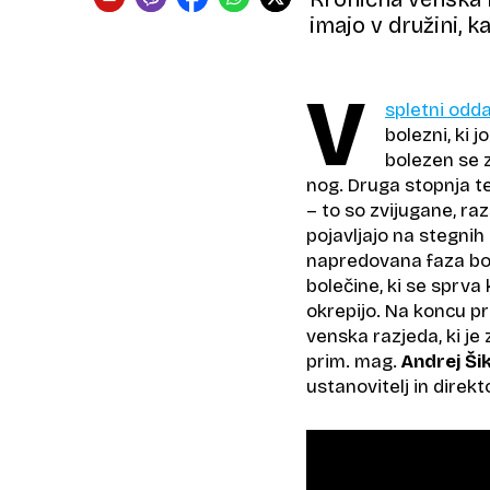
imajo v družini, k
V
spletni odda
bolezni, ki 
bolezen se z
nog. Druga stopnja te 
– to so zvijugane, ra
pojavljajo na stegnih 
napredovana faza bol
bolečine, ki se sprva
okrepijo. Na koncu p
venska razjeda, ki je
prim. mag.
Andrej Ši
ustanovitelj in direk