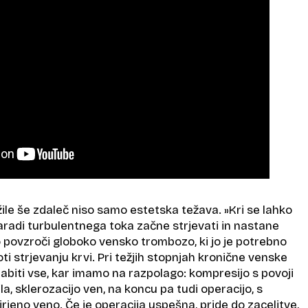
 žile še zdaleč niso samo estetska težava.
»Kri se lahko
aradi turbulentnega toka začne strjevati in nastane
o povzroči globoko vensko trombozo, ki jo je potrebno
oti strjevanju krvi. Pri težjih stopnjah kronične venske
biti vse, kar imamo na razpolago: kompresijo s povoji
la, sklerozacijo ven, na koncu pa tudi operacijo, s
jeno veno. Če je operacija uspešna, pride do zacelitve,