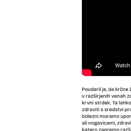
Poudaril je, da krčne
v razširjenih venah z
krvni strdek. Ta lahk
zdraviti s sredstvi pr
bolezni moramo upora
ali nogavicami, zdravi
katero zapremo razšir