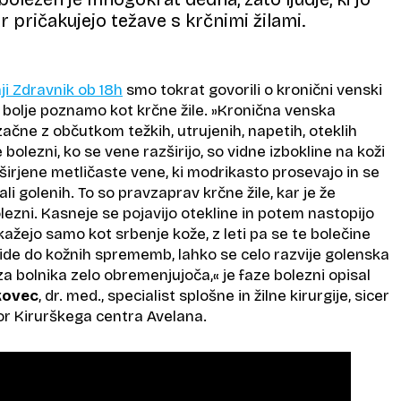
ar pričakujejo težave s krčnimi žilami.
ji
Zdravnik ob 18h
smo tokrat govorili o kronični venski
jo bolje poznamo kot krčne žile.
»Kronična venska
ačne z občutkom težkih, utrujenih, napetih, oteklih
bolezni, ko se vene razširijo, so vidne izbokline na koži
zširjene metličaste vene, ki modrikasto prosevajo in se
ali golenih. To so pravzaprav krčne žile, kar je že
ezni. Kasneje se pojavijo otekline in potem nastopijo
 kažejo samo kot srbenje kože, z leti pa se te bolečine
ride do kožnih sprememb, lahko se celo razvije golenska
 za bolnika zelo obremenjujoča,«
je faze bolezni opisal
kovec
, dr. med., specialist splošne in žilne kirurgije, sicer
tor Kirurškega centra Avelana.