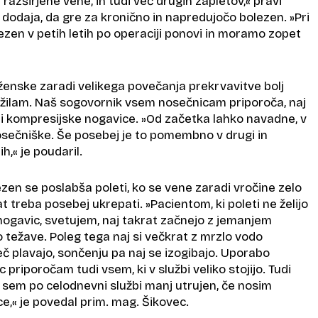
lj razširjene vene, in tudi več drugih zapletov,«
pravi
 dodaja, da gre za kronično in napredujočo bolezen.
»Pri
ezen v petih letih po operaciji ponovi in moramo zopet
enske zaradi velikega povečanja prekrvavitve bolj
 žilam. Naš sogovornik vsem nosečnicam priporoča, naj
ti kompresijske nogavice.
»Od začetka lahko navadne, v
nosečniške. Še posebej je to pomembno v drugi in
ih,«
je poudaril.
zen se poslabša poleti, ko se vene zaradi vročine zelo
rat treba posebej ukrepati.
»Pacientom, ki poleti ne želijo
nogavic, svetujem, naj takrat začnejo z jemanjem
jo težave. Poleg tega naj si večkrat z mrzlo vodo
eč plavajo, sončenju pa naj se izogibajo. Uporabo
priporočam tudi vsem, ki v službi veliko stojijo. Tudi
 sem po celodnevni službi manj utrujen, če nosim
e,«
je povedal prim. mag. Šikovec.