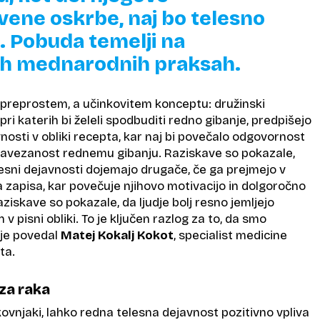
vene oskrbe, naj bo telesno
. Pobuda temelji na
h mednarodnih praksah.
 preprostem, a učinkovitem konceptu: družinski
pri katerih bi želeli spodbuditi redno gibanje, predpišejo
nosti v obliki recepta, kar naj bi povečalo odgovornost
zavezanost rednemu gibanju. Raziskave so pokazale,
lesni dejavnosti dojemajo drugače, če ga prejmejo v
a zapisa, kar povečuje njihovo motivacijo in dolgoročno
aziskave so pokazale, da ljudje bolj resno jemljejo
n v pisni obliki. To je ključen razlog za to, da smo
 je povedal
Matej Kokalj
Kokot
, specialist medicine
ta.
za raka
kovnjaki, lahko redna telesna dejavnost pozitivno vpliva