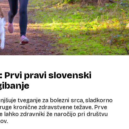
: Prvi pravi slovenski
gibanje
jšuje tveganje za bolezni srca, sladkorno
druge kronične zdravstvene težave. Prve
e lahko zdravniki že naročijo pri društvu
ov.