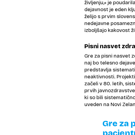
življenju,« je poudaril
dejavnost je eden kl
želijo s prvim slove
nedejavne posamezni
izboljšajo kakovost ži
Pisni nasvet zdr
Gre za pisni nasvet 
naj bo telesno dejav
predstavlja sistemat
neaktivnosti. Projekt
začeli v 80. letih, si
prvih javnozdravstve
ki so bili sistematič
uveden na Novi Zeland
Gre za 
pacient