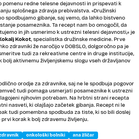
o pomenu redne telesne dejavnosti in prispevati k
anju splošnega zdravja prebivalstva. »Družinski
o spodbujamo gibanje, saj vemo, da lahko bistveno
 stanje posameznika. Ta recept nam bo omogočil, da
tujemo in jih usmerimo k ustrezni telesni dejavnosti,« je
Kokalj Kokot
, specialistka družinske medicine. Prve
hko zdravniki že naročijo v DOBSLO, dolgoročno pa je
usmeritve tudi za rekreativne centre in druge institucije,
k bolj aktivnemu življenjskemu slogu vseh državljanov
odlično orodje za zdravnike, saj ne le spodbuja pogovor
, temveč tudi pomaga usmerjati posameznike k ustrezni
rilagojeni njihovim potrebam. Na hrbtni strani recepta
tni nasveti, ki olajšajo začetek gibanja. Recept ni le
ak tudi pomembna spodbuda za tiste, ki so bili doslej
 prvi korak k bolj zdravemu življenju.
zdravnik
onkološki bolniki
ana žličar