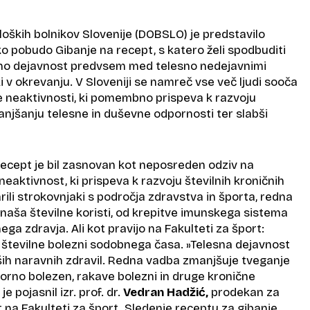
oških bolnikov Slovenije (DOBSLO) je predstavilo
o pobudo Gibanje na recept, s katero želi spodbuditi
no dejavnost predvsem med telesno nedejavnimi
i v okrevanju. V Sloveniji se namreč vse več ljudi sooča
e neaktivnosti, ki pomembno prispeva k razvoju
anjšanju telesne in duševne odpornosti ter slabši
ecept je bil zasnovan kot neposreden odziv na
eaktivnost, ki prispeva k razvoju številnih kroničnih
rili strokovnjaki s področja zdravstva in športa, redna
naša številne koristi, od krepitve imunskega sistema
ega zdravja. Ali kot pravijo na Fakulteti za šport:
a številne bolezni sodobnega časa. »Telesna dejavnost
jših naravnih zdravil. Redna vadba zmanjšuje tveganje
korno bolezen, rakave bolezni in druge kronične
e pojasnil izr. prof. dr.
Vedran Hadžić,
prodekan za
na Fakulteti za šport. Sledenje receptu za gibanje