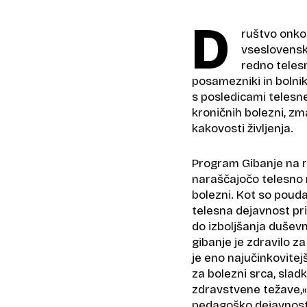
D
ruštvo onkol
vseslovensk
redno teles
posamezniki in bolnik
s posledicami telesn
kroničnih bolezni, zm
kakovosti življenja.
Program Gibanje na r
naraščajočo telesno n
bolezni. Kot so pouda
telesna dejavnost pri
do izboljšanja duševn
gibanje je zdravilo z
je eno najučinkovite
za bolezni srca, slad
zdravstvene težave,« j
pedagoško dejavnost 