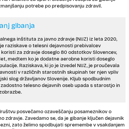
 zmanjšanju potrebe po predpisovanju zdravil.
anj gibanja
lnega inštituta za javno zdravje (NIJZ) iz leta 2020,
nje raziskave o telesni dejavnosti prebivalcev
e koristi za zdravje doseglo 80 odstotkov Slovencev,
 let, medtem ko je dodatne aerobne koristi doseglo
lacije. Raziskava, ki jo je izvedel NIJZ, je proučevala
avnosti v različnih starostnih skupinah ter njen vpliv
enjski slog državljanov Slovenije. Kljub spodbudnim
zadostno telesno dejavnih oseb upada s starostjo in
izobrazbe.
v društvu posvečamo ozaveščanju posameznikov o
o zdravje. Zavedamo se, da je gibanje ključen dejavnik
lezni, zato želimo spodbujati spremembe v vsakdanjem