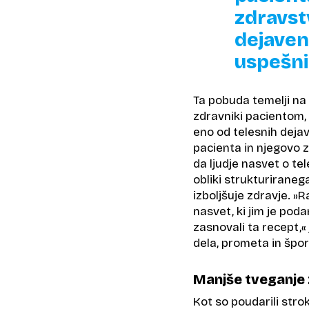
zdravst
dejaven
uspešni
Ta pobuda temelji na
zdravniki pacientom, 
eno od telesnih dejav
pacienta in njegovo 
da ljudje nasvet o te
obliki strukturiraneg
izboljšuje zdravje. »R
nasvet, ki jim je poda
zasnovali ta recept,«
dela, prometa in špor
Manjše tveganje 
Kot so poudarili stro