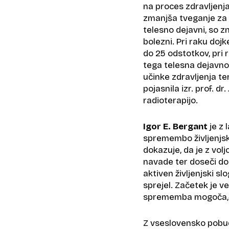
na proces zdravljenja,
zmanjša tveganje za po
telesno dejavni, so z
bolezni. Pri raku doj
do 25 odstotkov, pri
tega telesna dejavno
učinke zdravljenja te
pojasnila izr. prof. dr.
radioterapijo.
Igor E. Bergant
je z 
spremembo življenjske
dokazuje, da je z vol
navade ter doseči do
aktiven življenjski slo
sprejel. Začetek je v
sprememba mogoča,« 
Z vseslovensko pobud