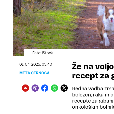
Foto: iStock
Že na voljo
01. 04. 2025, 09.40
META ČERNOGA
recept za 
Redna vadba zman
bolezen, raka in 
recepte za gibanj
onkoloških bolnik