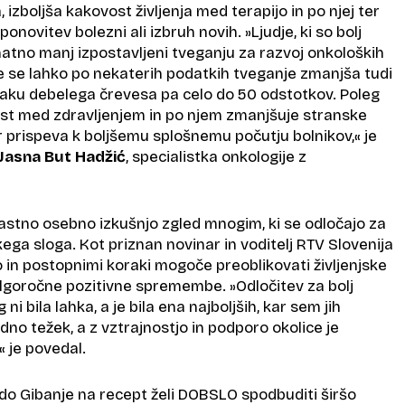
 izboljša kakovost življenja med terapijo in po njej ter
novitev bolezni ali izbruh novih. »Ljudje, ki so bolj
natno manj izpostavljeni tveganju za razvoj onkoloških
ke se lahko po nekaterih podatkih tveganje zmanjša tudi
 raku debelega črevesa pa celo do 50 odstotkov. Poleg
st med zdravljenjem in po njem zmanjšuje stranske
r prispeva k boljšemu splošnemu počutju bolnikov,« je
Jasna But Hadžić
, specialistka onkologije z
lastno osebno izkušnjo zgled mnogim, ki se odločajo za
ga sloga. Kot priznan novinar in voditelj RTV Slovenija
jo in postopnimi koraki mogoče preoblikovati življenjske
lgoročne pozitivne spremembe. »Odločitev za bolj
g ni bila lahka, a je bila ena najboljših, kar sem jih
edno težek, a z vztrajnostjo in podporo okolice je
je povedal.
o Gibanje na recept želi DOBSLO spodbuditi širšo