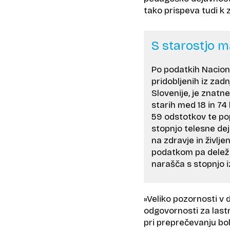
tako prispeva tudi k
S starostjo m
Po podatkih Naciona
pridobljenih iz zad
Slovenije, je znatn
starih med 18 in 74
59 odstotkov te popu
stopnjo telesne dej
na zdravje in življ
podatkom pa delež 
narašča s stopnjo 
»Veliko pozornosti 
odgovornosti za lastn
pri preprečevanju bo