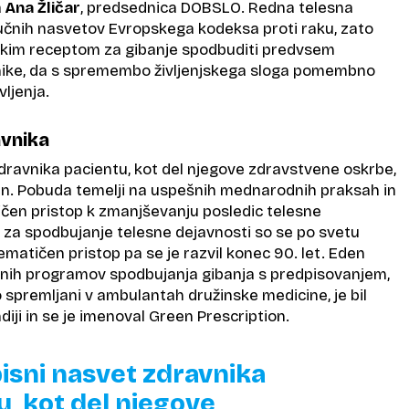
a
Ana Žličar
, predsednica DOBSLO. Redna telesna
jučnih nasvetov Evropskega kodeksa proti raku, zato
nskim receptom za gibanje spodbuditi predvsem
ke, da s spremembo življenjskega sloga pomembno
vljenja.
avnika
zdravnika pacientu, kot del njegove zdravstvene oskrbe,
en. Pobuda temelji na uspešnih mednarodnih praksah in
ičen pristop k zmanjševanju posledic telesne
i za spodbujanje telesne dejavnosti so se po svetu
stematičen pristop pa se je razvil konec 90. let. Eden
nih programov spodbujanja gibanja s predpisovanjem,
no spremljani v ambulantah družinske medicine, je bil
iji in se je imenoval Green Prescription.
pisni nasvet zdravnika
u, kot del njegove