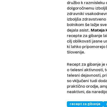
družbo k razmisleku 
dolgoročnemu izboljš
zdravniki vsakodnevn
izboljša zdravstveno
bolnikom še lažje sve
dejala asist.
Mateja 
recepte za gibanje la
cilj oblikovati jasne 
ki lahko pripomorejo 
Slovenije.
Recept za gibanje je 
o telesni aktivnosti
telesni dejavnosti, p
so vključeni tudi doda
praktično orodje, amp
neaktivni, da naredijo
recept za gibanje