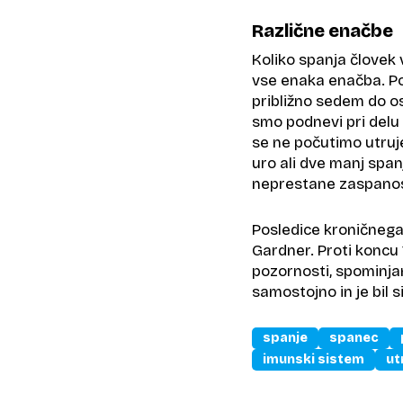
Različne enačbe
Koliko spanja človek 
vse enaka enačba. Po
približno sedem do os
smo podnevi pri delu (
se ne počutimo utruj
uro ali dve manj span
neprestane zaspanost
Posledice kroničnega 
Gardner. Proti koncu
pozornosti, spominjan
samostojno in je bil sil
spanje
spanec
imunski sistem
ut