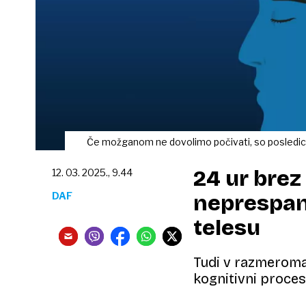
Če možganom ne dovolimo počivati, so posledice 
24 ur brez
12. 03. 2025., 9.44
DAF
neprespan
telesu
Tudi v razmeroma 
kognitivni procesi