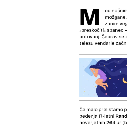
M
ed nočnim
možgane. 
zanimiveg
»preskočiti« spanec –
potovanj. Čeprav se 
telesu vendarle začn
Če malo prelistamo p
bedenja 17-letni
Rand
neverjetnih 264 ur (t