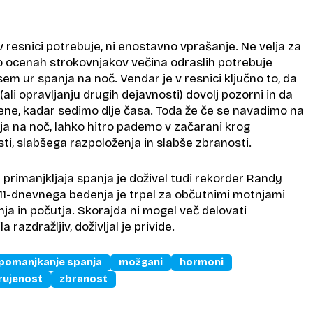
v resnici potrebuje, ni enostavno vprašanje. Ne velja za
 ocenah strokovnjakov večina odraslih potrebuje
em ur spanja na noč. Vendar je v resnici ključno to, da
ali opravljanju drugih dejavnosti) dovolj pozorni in da
ene, kadar sedimo dlje časa. Toda že če se navadimo na
ja na noč, lahko hitro pademo v začarani krog
i, slabšega razpoloženja in slabše zbranosti.
primanjkljaja spanja je doživel tudi rekorder Randy
 11-dnevnega bedenja je trpel za občutnimi motnjami
ja in počutja. Skorajda ni mogel več delovati
a razdražljiv, doživljal je privide.
pomanjkanje spanja
možgani
hormoni
rujenost
zbranost