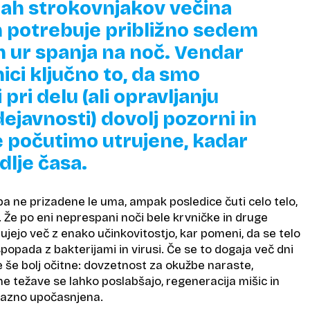
ah strokovnjakov večina
h potrebuje približno sedem
 ur spanja na noč. Vendar
nici ključno to, da smo
pri delu (ali opravljanju
ejavnosti) dovolj pozorni in
e počutimo utrujene, kadar
dlje časa.
a ne prizadene le uma, ampak posledice čuti celo telo,
. Že po eni neprespani noči bele krvničke in druge
ujejo več z enako učinkovitostjo, kar pomeni, da se telo
popada z bakterijami in virusi. Če se to dogaja več dni
 še bolj očitne: dovzetnost za okužbe naraste,
e težave se lahko poslabšajo, regeneracija mišic in
opazno upočasnjena.