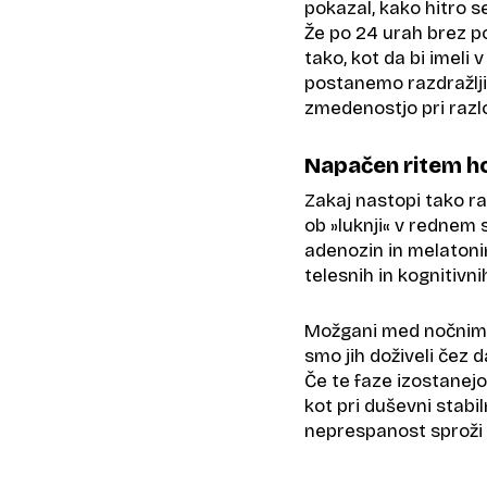
pokazal, kako hitro s
Že po 24 urah brez p
tako, kot da bi imeli 
postanemo razdražlji
zmedenostjo pri razlo
Napačen ritem 
Zakaj nastopi tako ra
ob »luknji« v rednem 
adenozin in melatoni
telesnih in kognitivn
Možgani med nočnim po
smo jih doživeli čez d
Če te faze izostanejo
kot pri duševni stabil
neprespanost sproži s