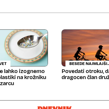
VET
BESEDE NAJMLAJŠI
2. DEL
e lahko izognemo
Povedati otroku, d
lastiki na krožniku
dragocen član dru
ozarcu