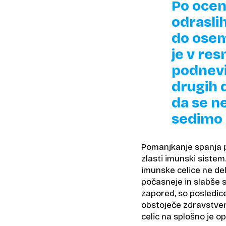
Po ocen
odrasli
do osem
je v res
podnevi 
drugih d
da se n
sedimo 
Pomanjkanje spanja p
zlasti imunski sistem
imunske celice ne del
počasneje in slabše s
zapored, so posledice
obstoječe zdravstven
celic na splošno je 