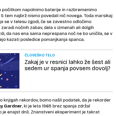
 počitkom napolnimo baterije in razbremenimo
S tem najbrž nismo povedali nič novega. Toda marsikaj
a se v telesu zgodi, če se zavestno odločimo
 zaradi nočnih zabav, dela v izmenah ali dolgih
zdi, da nas ena sama neprespana noč ne bo uničila, se v
ejo kazati posledice pomanjkanja spanca.
ČLOVEŠKO TELO
Zakaj je v resnici lahko že šest ali
sedem ur spanja povsem dovolj?
o knjigah rekordov, bomo našli podatek, da je rekorder
y Gardner
, ki je leta 1965 brez spanja zdržal
o je enajst dni). Znanstveni eksperiment je takrat