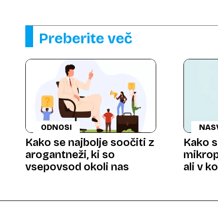
Preberite več
ODNOSI
NAS
Kako se najbolje soočiti z
Kako s
arogantneži, ki so
mikrop
vsepovsod okoli nas
ali v k