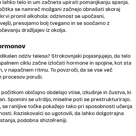
e lahko telo in um začneta upirati pomanjkanju spanja.
očitka se namreč možgani začnejo obnašati skoraj
v krvi promil alkohola: odzivnost se upočasni,
vejši, presojamo bolj tvegano in se soočamo z
čevanju dražljajev iz okolja.
hormonov
dikalen odziv telesa? Strokovnjaki pojasnjujejo, da telo
spalnem ciklu začne izločati hormone in spojine, kot sta
n, v napačnem ritmu. To povzroči, da se vse več
ih procesov poruši.
čitkom običajno obdelajo vtise, izkušnje in čustva, ki
an. Spomini se utrdijo, miselne poti se prestrukturirajo.
, se ranljive točke pokažejo tako pri sposobnosti učenja
nosti. Raziskovalci so ugotovili, da lahko dolgotrajna
tanja, podobna shizofreniji.