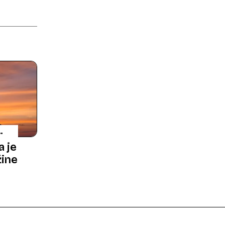
M,
a je
žine