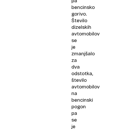
pa
bencinsko
gorivo.
Število
dizelskih
avtomobilov
se
je
zmanjšalo
za
dva
odstotka,
število
avtomobilov
na
bencinski
pogon
pa
se
je