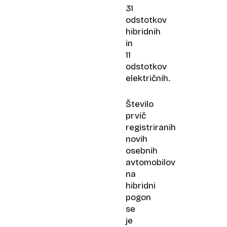
31
odstotkov
hibridnih
in
11
odstotkov
električnih.
Število
prvič
registriranih
novih
osebnih
avtomobilov
na
hibridni
pogon
se
je