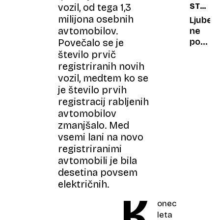
vozil, od tega 1,3
STARO
porsch
RAZLIK
milijona osebnih
prevozi
Ljubez
avtomobilov.
že
ne
več
pozna
Povečalo se je
kot
let:
število prvič
milijon
88-
registriranih novih
kilome
letni
vozil, medtem ko se
srbski
je število prvih
zvezdn
registracij rabljenih
v
avtomobilov
razmer
zmanjšalo. Med
z 41
vsemi lani na novo
let
registriranimi
mlajšo
avtomobili je bila
kolegi
desetina povsem
električnih.
K
onec
leta