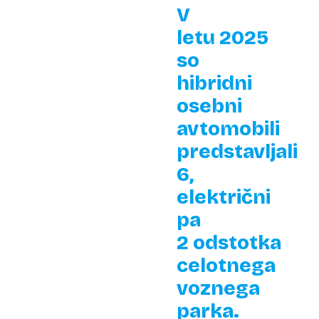
V
letu 2025
so
hibridni
osebni
avtomobili
predstavljali
6,
električni
pa
2 odstotka
celotnega
voznega
parka.