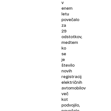
v
enem
letu
povečalo
za
29
odstotkov,
medtem
ko
se
je
število
novih
registracij
električnih
avtomobilov
več
kot
podvojilo,
povečalo