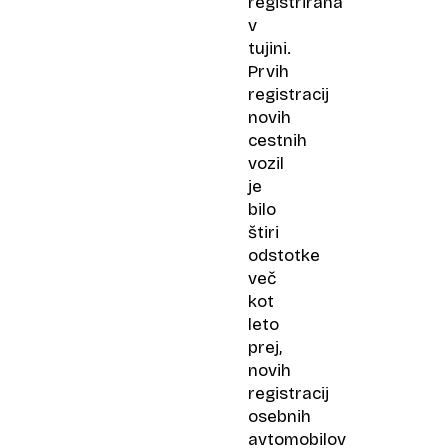
registrirana
v
tujini.
Prvih
registracij
novih
cestnih
vozil
je
bilo
štiri
odstotke
več
kot
leto
prej,
novih
registracij
osebnih
avtomobilov