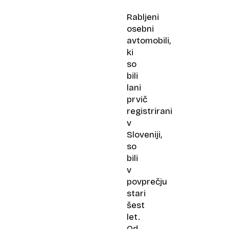
Rabljeni
osebni
avtomobili,
ki
so
bili
lani
prvič
registrirani
v
Sloveniji,
so
bili
v
povprečju
stari
šest
let.
Od