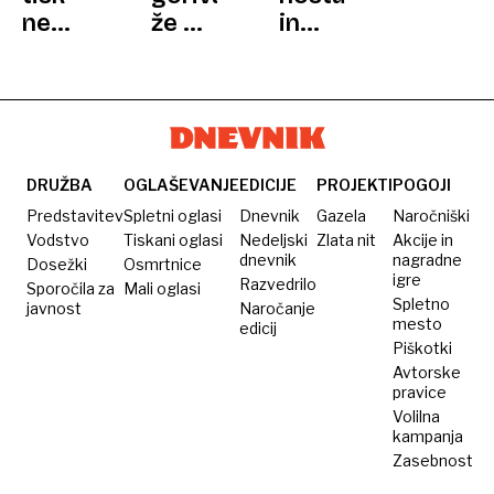
ne
že 50
in
pokvari
let
realnostjo:
občutka
krojijo
S
naše
katrco
garaže
skozi
ovinke
v
DRUŽBA
OGLAŠEVANJE
EDICIJE
PROJEKTI
POGOJI
preteklost
Predstavitev
Spletni oglasi
Dnevnik
Gazela
Naročniški
Vodstvo
Tiskani oglasi
Nedeljski
Zlata nit
Akcije in
dnevnik
nagradne
Dosežki
Osmrtnice
igre
Razvedrilo
Sporočila za
Mali oglasi
Spletno
javnost
Naročanje
mesto
edicij
Piškotki
Avtorske
pravice
Volilna
kampanja
Zasebnost