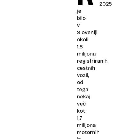
2025
je
bilo
v
Sloveniji
okoli
1,8
milijona
registriranih
cestnih
vozil,
od
tega
nekaj
več
kot
1,7
milijona
motornih