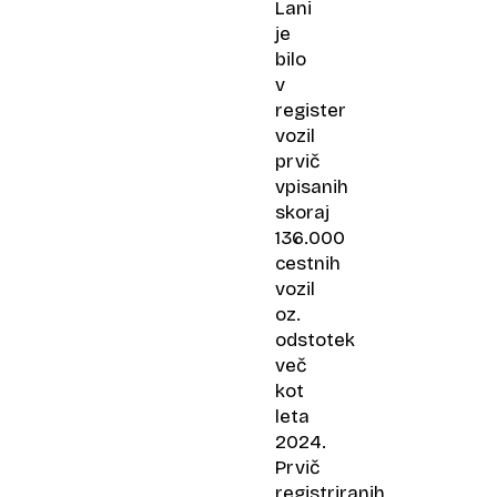
Lani
je
bilo
v
register
vozil
prvič
vpisanih
skoraj
136.000
cestnih
vozil
oz.
odstotek
več
kot
leta
2024.
Prvič
registriranih