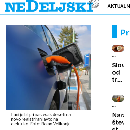
AKTUAL
Pr
GOSPOD
NASVET
Slovo
od
trdov
kavni
made
pozab
ZDRAV
na
STARA
Naraš
Lani je bil pri nas vsak deseti na
kemika
novo registrirani avto na
števil
rešit
elektriko. Foto: Bojan Velikonja
stole