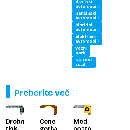
dizelski
avtomobili
bencinski
avtomobili
hibridni
avtomobili
električni
avtomobili
vozni
park
starost
vozil
Preberite več
SEM
NAFTNA
ARHIVSKI
IN
KRIZA
TEST
Drobni
Cene
Med
TJA
tisk
goriva
nostalgijo