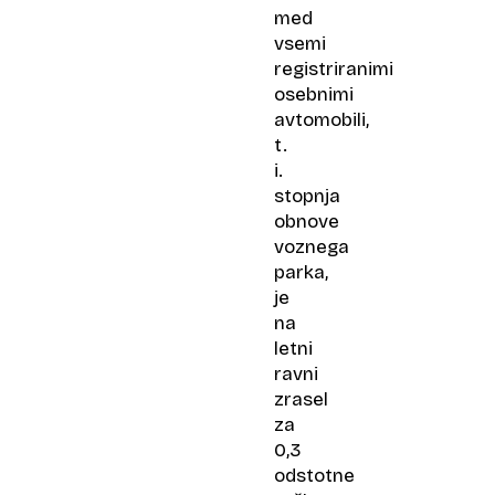
med
vsemi
registriranimi
osebnimi
avtomobili,
t.
i.
stopnja
obnove
voznega
parka,
je
na
letni
ravni
zrasel
za
0,3
odstotne