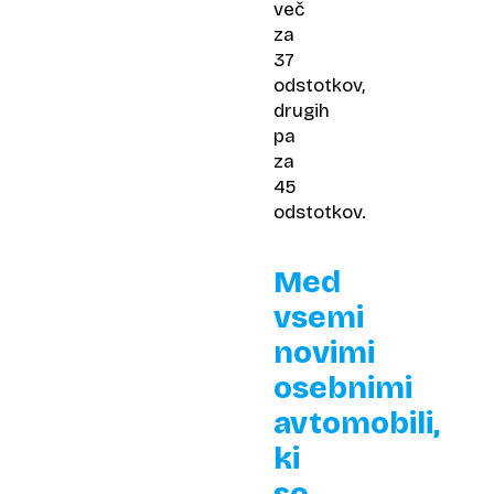
več
za
37
odstotkov,
drugih
pa
za
45
odstotkov.
Med
vsemi
novimi
osebnimi
avtomobili,
ki