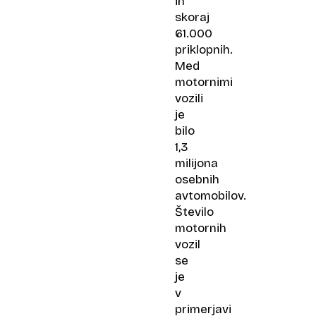
in
skoraj
61.000
priklopnih.
Med
motornimi
vozili
je
bilo
1,3
milijona
osebnih
avtomobilov.
Število
motornih
vozil
se
je
v
primerjavi