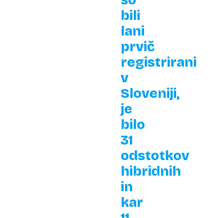
so
bili
lani
prvič
registrirani
v
Sloveniji,
je
bilo
31
odstotkov
hibridnih
in
kar