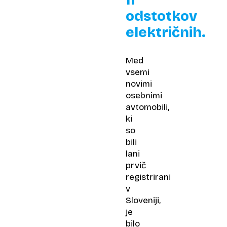
11
odstotkov
električnih.
Med
vsemi
novimi
osebnimi
avtomobili,
ki
so
bili
lani
prvič
registrirani
v
Sloveniji,
je
bilo