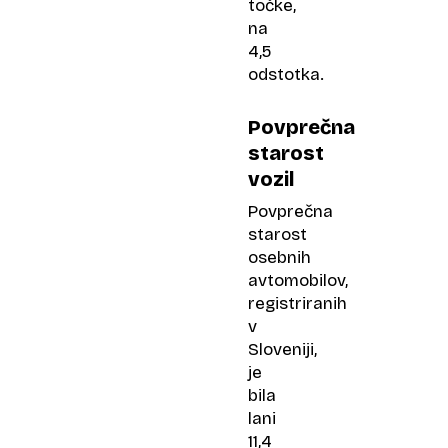
točke,
na
4,5
odstotka.
Povprečna
starost
vozil
Povprečna
starost
osebnih
avtomobilov,
registriranih
v
Sloveniji,
je
bila
lani
11,4