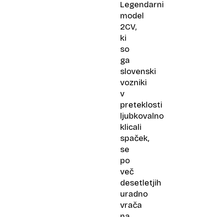
Legendarni
model
2CV,
ki
so
ga
slovenski
vozniki
v
preteklosti
ljubkovalno
klicali
spaček,
se
po
več
desetletjih
uradno
vrača
na