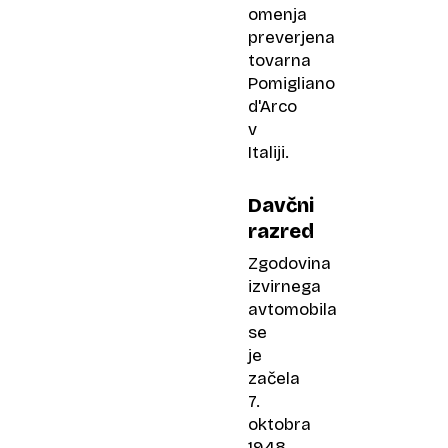
omenja
preverjena
tovarna
Pomigliano
d'Arco
v
Italiji.
Davčni
razred
Zgodovina
izvirnega
avtomobila
se
je
začela
7.
oktobra
1948