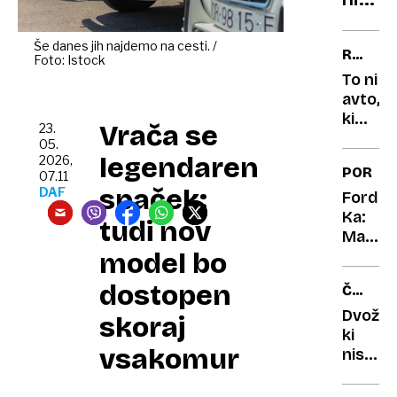
podro
bil
kilog
Še danes jih najdemo na cesti. /
RENAU
Foto: Istock
napak
CLIO
To ni
ki
avto,
so
ki
Vrača se
23.
skora
sta
05.
povzr
ga
legendaren
2026,
PORTR
katas
vozila
07.11
spaček:
DAF
dedek
Ford
in
Ka:
tudi nov
babica
Mali
model bo
čudak,
ki si
dostopen
ČUDNI
je
AVTOMO
upal
Dvoživ
skoraj
biti
ki
vsakomur
čuden
niso
nikoli
zaživel