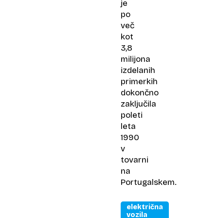
je
po
več
kot
3,8
milijona
izdelanih
primerkih
dokončno
zaključila
poleti
leta
1990
v
tovarni
na
Portugalskem.
električna
vozila