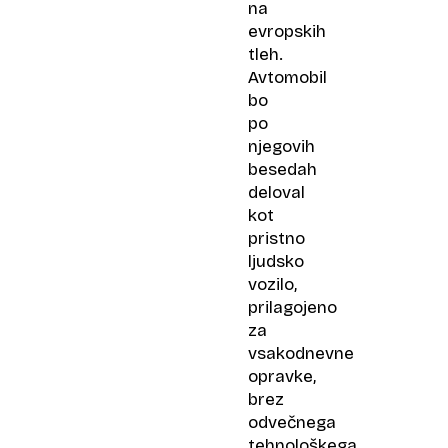
na
evropskih
tleh.
Avtomobil
bo
po
njegovih
besedah
deloval
kot
pristno
ljudsko
vozilo,
prilagojeno
za
vsakodnevne
opravke,
brez
odvečnega
tehnološkega