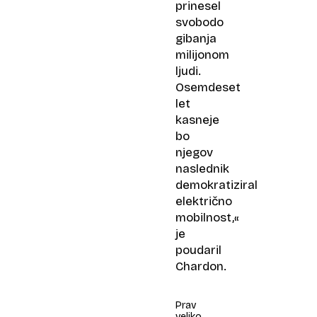
prinesel
svobodo
gibanja
milijonom
ljudi.
Osemdeset
let
kasneje
bo
njegov
naslednik
demokratiziral
električno
mobilnost,«
je
poudaril
Chardon.
Prav
veliko