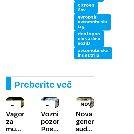
citroen
2cv
evropski
avtomobilski
trg
dostopna
električna
vozila
avtomobilska
industrija
Preberite več
AVTOMOBILI
NA
NOVOST
V
HRVAŠKEM
Vagon
Vozniki,
Nova
POPULARNI
za
pozor!
generacija
KULTURI,
muce
Postavili
audi
13.