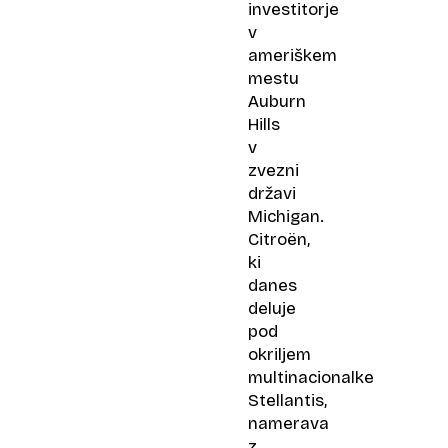
investitorje
v
ameriškem
mestu
Auburn
Hills
v
zvezni
državi
Michigan.
Citroën,
ki
danes
deluje
pod
okriljem
multinacionalke
Stellantis,
namerava
z