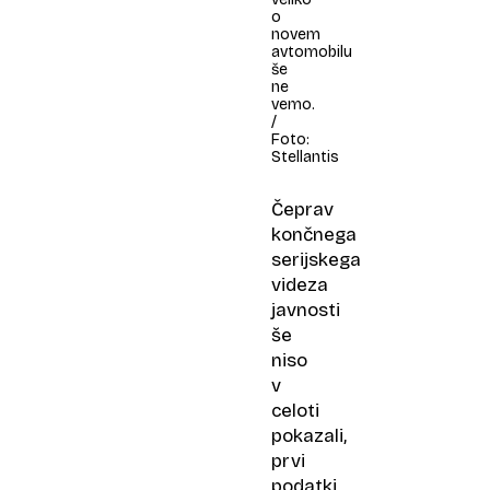
o
novem
avtomobilu
še
ne
vemo.
/
Foto:
Stellantis
Čeprav
končnega
serijskega
videza
javnosti
še
niso
v
celoti
pokazali,
prvi
podatki