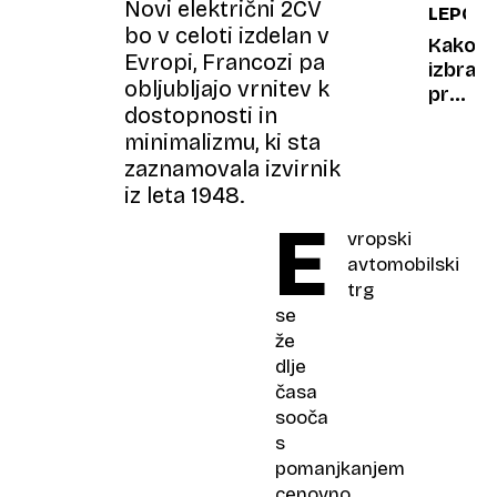
Novi električni 2CV
LEPOTA
bo v celoti izdelan v
Kako
Evropi, Francozi pa
izbrati
obljubljajo vrnitev k
pravo
dostopnosti in
kremo
minimalizmu, ki sta
za
zaznamovala izvirnik
sončen
iz leta 1948.
E
vropski
avtomobilski
trg
se
že
dlje
časa
sooča
s
pomanjkanjem
cenovno