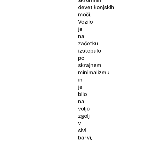
skromnih
devet konjskih
moči.
Vozilo
je
na
začetku
izstopalo
po
skrajnem
minimalizmu
in
je
bilo
na
voljo
zgolj
v
sivi
barvi,