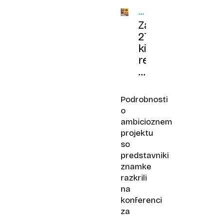
SLOVENSKI
SPAČKISTI
Zamolčani,
27.560-
kilometrski
rekord
s
spačkom
po
Podrobnosti
razpadli
o
Sovjetski
ambicioznem
zvezi
projektu
so
predstavniki
znamke
razkrili
na
konferenci
za