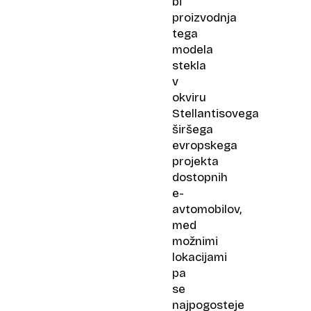
bi
proizvodnja
tega
modela
stekla
v
okviru
Stellantisovega
širšega
evropskega
projekta
dostopnih
e-
avtomobilov,
med
možnimi
lokacijami
pa
se
najpogosteje