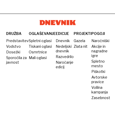
navdušil
140
Q7
DEL
Lady
novih
tudi z
Gaga,
radarskih
dizlom
Beyoncé
ohišij,
in
objavljamo
Quentina
seznam
DRUŽBA
OGLAŠEVANJE
EDICIJE
PROJEKTI
POGOJI
Tarantina
lokacij
Predstavitev
Spletni oglasi
Dnevnik
Gazela
Naročniški
Vodstvo
Tiskani oglasi
Nedeljski
Zlata nit
Akcije in
dnevnik
nagradne
Dosežki
Osmrtnice
igre
Razvedrilo
Sporočila za
Mali oglasi
Spletno
javnost
Naročanje
mesto
edicij
Piškotki
Avtorske
pravice
Volilna
kampanja
Zasebnost