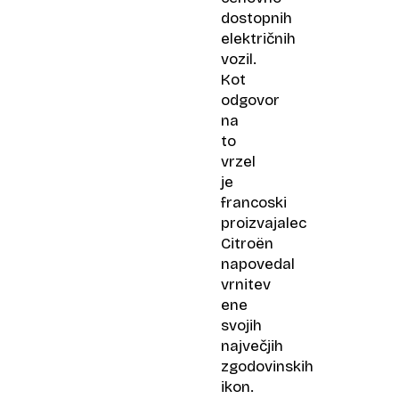
dostopnih
električnih
vozil.
Kot
odgovor
na
to
vrzel
je
francoski
proizvajalec
Citroën
napovedal
vrnitev
ene
svojih
največjih
zgodovinskih
ikon.