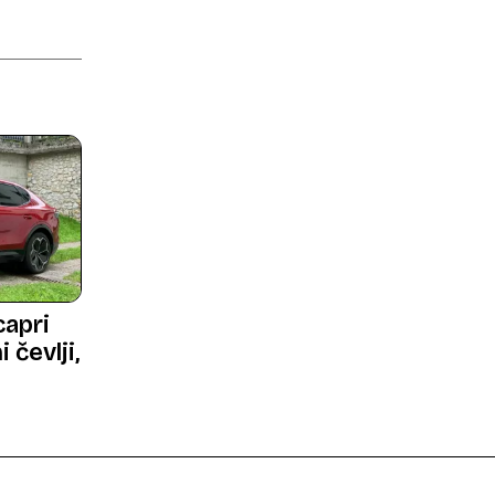
capri
 čevlji,