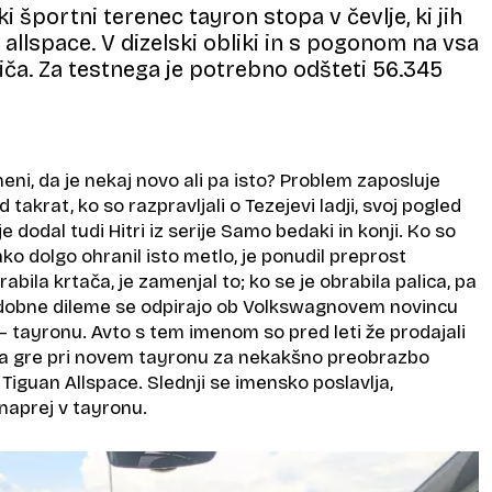
 športni terenec tayron stopa v čevlje, ki jih
n allspace. V dizelski obliki in s pogonom na vsa
riča. Za testnega je potrebno odšteti 56.345
eni, da je nekaj novo ali pa isto? Problem zaposluje
d takrat, ko so razpravljali o Tezejevi ladji, svoj pogled
je dodal tudi Hitri iz serije Samo bedaki in konji. Ko so
ako dolgo ohranil isto metlo, je ponudil preprost
abila krtača, je zamenjal to; ko se je obrabila palica, pa
odobne dileme se odpirajo ob Volkswagnovem novincu
 tayronu. Avto s tem imenom so pred leti že prodajali
pa gre pri novem tayronu za nekakšno preobrazbo
iguan Allspace. Slednji se imensko poslavlja,
naprej v tayronu.