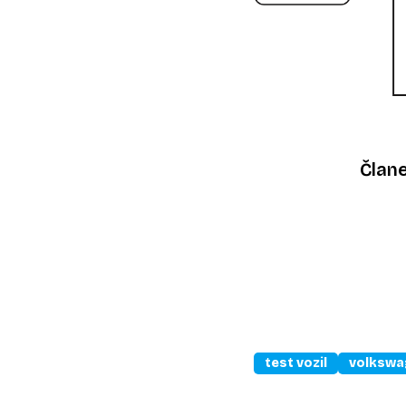
Član
test vozil
volkswa