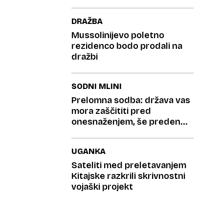
DRAŽBA
Mussolinijevo poletno
rezidenco bodo prodali na
dražbi
SODNI MLINI
Prelomna sodba: država vas
mora zaščititi pred
onesnaženjem, še preden
zbolite
UGANKA
Sateliti med preletavanjem
Kitajske razkrili skrivnostni
vojaški projekt