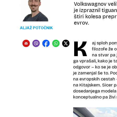
Volkswagnov veliki
je izpraznil tigua
štiri kolesa prep
evrov.
ALJAŽ POTOČNIK
K
aj sploh pom
filozofe že o
na stvar pa 
ga vprašali, kako je t
odgovor – ko se je obr
je zamenjal še to. P
na evropskih cestah –
na Kitajskem. Sicer 
dosedanjega modela T
konceptualno pa živi 