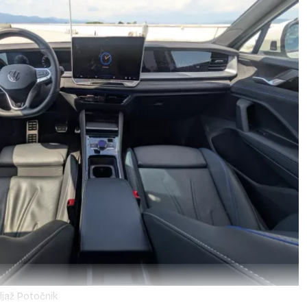
ljaž Potočnik