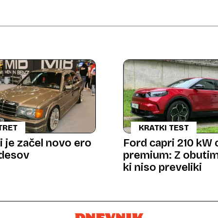
TRET
KRATKI TEST
i je začel novo ero
Ford capri 210 kW 
desov
premium: Z obutimi
ki niso preveliki