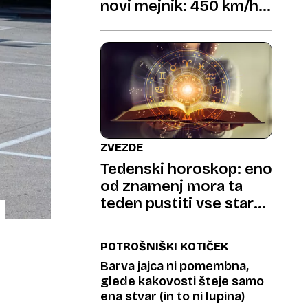
novi mejnik: 450 km/h
na testni vožnji
ZVEZDE
Tedenski horoskop: eno
od znamenj mora ta
teden pustiti vse staro
za seboj
POTROŠNIŠKI KOTIČEK
Barva jajca ni pomembna,
glede kakovosti šteje samo
ena stvar (in to ni lupina)