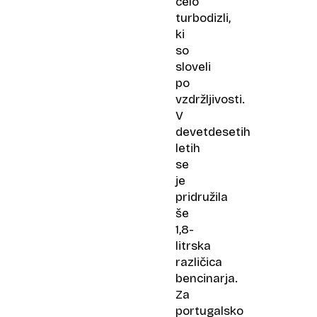
celo
turbodizli,
ki
so
sloveli
po
vzdržljivosti.
V
devetdesetih
letih
se
je
pridružila
še
1,8-
litrska
različica
bencinarja.
Za
portugalsko