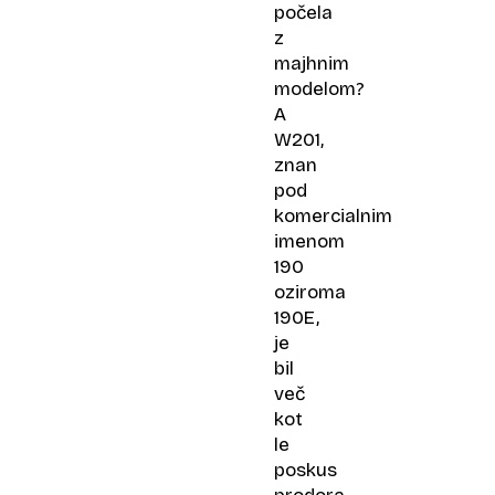
počela
z
majhnim
modelom?
A
W201,
znan
pod
komercialnim
imenom
190
oziroma
190E,
je
bil
več
kot
le
poskus