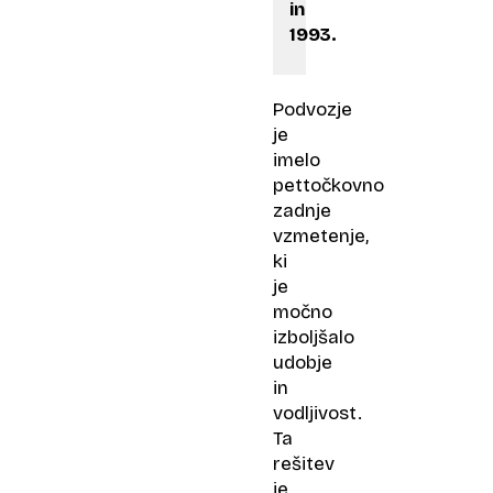
in
1993.
Podvozje
je
imelo
pettočkovno
zadnje
vzmetenje,
ki
je
močno
izboljšalo
udobje
in
vodljivost.
Ta
rešitev
je