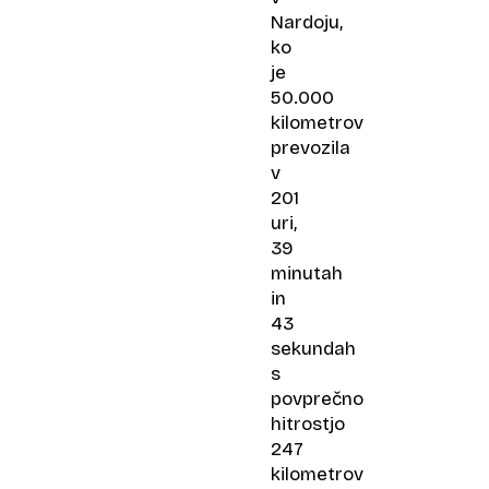
Nardoju,
ko
je
50.000
kilometrov
prevozila
v
201
uri,
39
minutah
in
43
sekundah
s
povprečno
hitrostjo
247
kilometrov