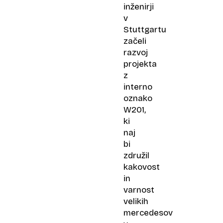
inženirji
v
Stuttgartu
začeli
razvoj
projekta
z
interno
oznako
W201,
ki
naj
bi
združil
kakovost
in
varnost
velikih
mercedesov