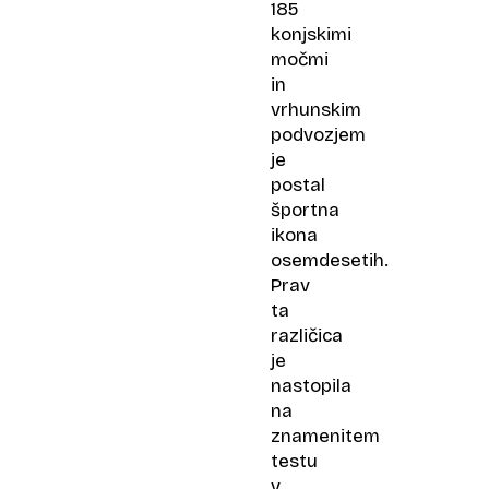
185
konjskimi
močmi
in
vrhunskim
podvozjem
je
postal
športna
ikona
osemdesetih.
Prav
ta
različica
je
nastopila
na
znamenitem
testu
v