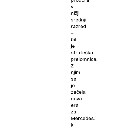
prodora
v
nižji
srednji
razred
–
bil
je
strateška
prelomnica.
Z
njim
se
je
začela
nova
era
za
Mercedes,
ki