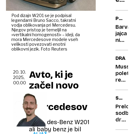
testni
od
vožnji
znam
Pod dizajn W201 se je podpisal
POTROŠ
legendarni Bruno Sacco, takratni
mora
KOTIČE
vodja oblikovanja pri Mercedesu.
Barva
ta
Njegov pristop je temeljil na
jajca
»vertikalni homogenosti« – ideji, da
teden
mora Mercedesove modele vseh
ni
pustit
velikosti povezovati enotni
pomem
oblikovni jezik. Foto Reuters
vse
glede
DRAŽB
staro
kakovo
za
šteje
Mussol
Avto, ki je
20. 10.
samo
poletn
seboj
2025,
ena
rezide
začel novo
00.00
stvar
bodo
(in
prodali
ero
SODNI
to ni
na
mercedesov
MLINI
lupina)
dražbi
Prelo
sodba:
država
Mercedes-Benz W201
vas
ali baby benz je bil
mora
ALJAŽ