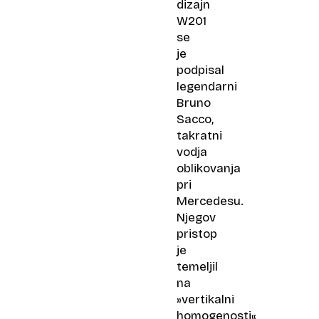
dizajn
W201
se
je
podpisal
legendarni
Bruno
Sacco,
takratni
vodja
oblikovanja
pri
Mercedesu.
Njegov
pristop
je
temeljil
na
»vertikalni
homogenosti«