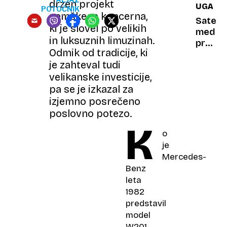
drzen projekt
UGANK
zaščitit
POTOČNIK
nemškega koncerna,
pred
Sateliti
ki je slovel po velikih
onesna
med
in luksuznih limuzinah.
še
prelet
Odmik od tradicije, ki
prede
Kitajsk
je zahteval tudi
zbolite
razkrili
velikanske investicije,
skrivno
vojaški
pa se je izkazal za
projek
izjemno posrečeno
poslovno potezo.
K
o
je
Mercedes-
Benz
leta
1982
predstavil
model
W201,