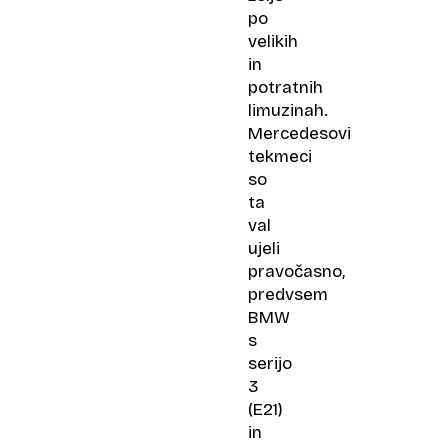
po
velikih
in
potratnih
limuzinah.
Mercedesovi
tekmeci
so
ta
val
ujeli
pravočasno,
predvsem
BMW
s
serijo
3
(E21)
in