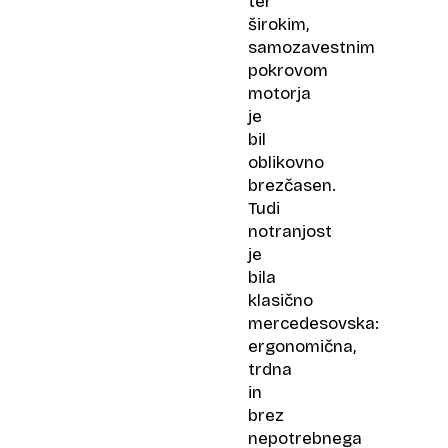
ter
širokim,
samozavestnim
pokrovom
motorja
je
bil
oblikovno
brezčasen.
Tudi
notranjost
je
bila
klasično
mercedesovska:
ergonomična,
trdna
in
brez
nepotrebnega