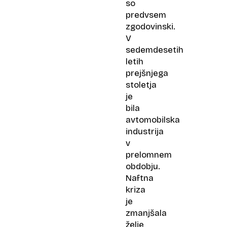
so
predvsem
zgodovinski.
V
sedemdesetih
letih
prejšnjega
stoletja
je
bila
avtomobilska
industrija
v
prelomnem
obdobju.
Naftna
kriza
je
zmanjšala
želje