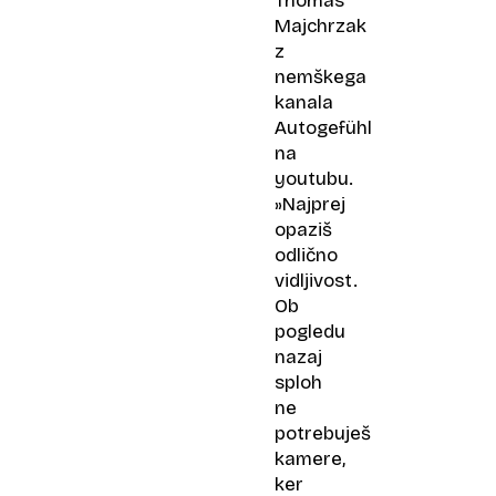
Thomas
Majchrzak
z
nemškega
kanala
Autogefühl
na
youtubu.
»Najprej
opaziš
odlično
vidljivost.
Ob
pogledu
nazaj
sploh
ne
potrebuješ
kamere,
ker