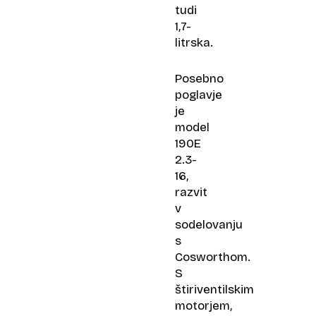
tudi
1,7-
litrska.
Posebno
poglavje
je
model
190E
2.3-
16,
razvit
v
sodelovanju
s
Cosworthom.
S
štiriventilskim
motorjem,