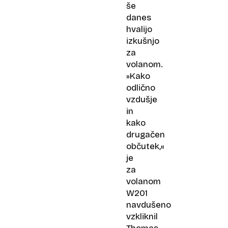
še
danes
hvalijo
izkušnjo
za
volanom.
»Kako
odlično
vzdušje
in
kako
drugačen
občutek,«
je
za
volanom
W201
navdušeno
vzkliknil