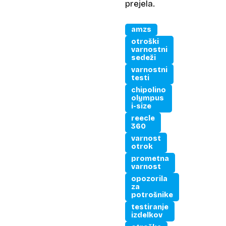
prejela.
amzs
otroški
varnostni
sedeži
varnostni
testi
chipolino
olympus
i-size
reecle
360
varnost
otrok
prometna
varnost
opozorila
za
potrošnike
testiranje
izdelkov