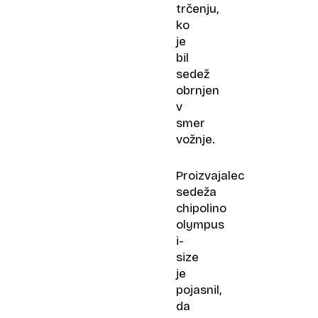
trčenju,
ko
je
bil
sedež
obrnjen
v
smer
vožnje.
Proizvajalec
sedeža
chipolino
olympus
i-
size
je
pojasnil,
da