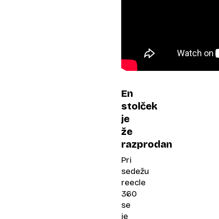
En
stolček
je
že
razprodan
Pri
sedežu
reecle
360
se
je