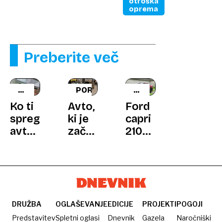
otroška
oprema
Preberite več
E-
PORTRET
KRATKI
CALL
TEST
Ko ti
Avto,
Ford
spregovori
ki je
capri
avto
začel
210
in
novo
kW
pokliče
ero
capri
na
mercedesov
premium:
pomoč
Z
obutimi
čevlji,
DRUŽBA
OGLAŠEVANJE
EDICIJE
PROJEKTI
POGOJI
ki
Predstavitev
Spletni oglasi
Dnevnik
Gazela
Naročniški