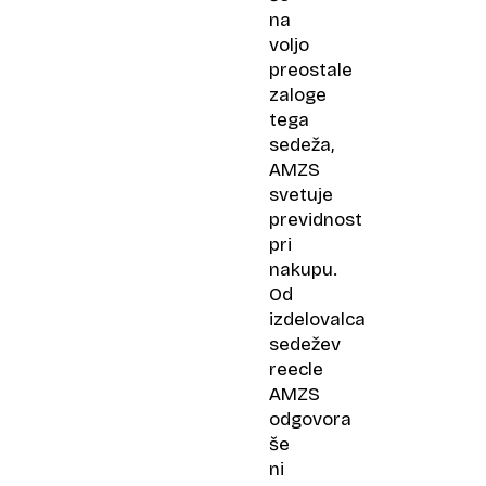
na
voljo
preostale
zaloge
tega
sedeža,
AMZS
svetuje
previdnost
pri
nakupu.
Od
izdelovalca
sedežev
reecle
AMZS
odgovora
še
ni