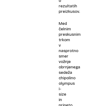
o
rezultatih
preizkusov.
Med
čelnim
preskusnim
trkom
v
nasprotno
smer
vožnje
obrnjenega
sedeža
chipolino
olympus
i-
size
in
pripeto