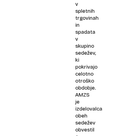
v
spletnih
trgovinah
in
spadata
v
skupino
sedežev,
ki
pokrivajo
celotno
otroško
obdobje.
AMZS
je
izdelovalca
obeh
sedežev
obvestil