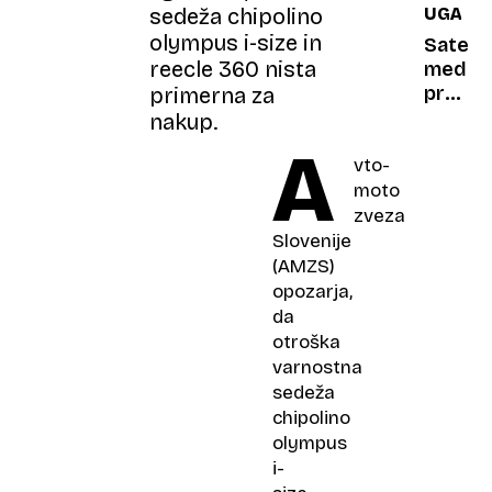
sedeža chipolino
UGANK
zaščitit
olympus i-size in
pred
Sateliti
reecle 360 nista
onesna
med
še
prelet
primerna za
prede
Kitajsk
nakup.
zbolite
razkrili
A
vto-
skrivno
vojaški
moto
projek
zveza
Slovenije
(AMZS)
opozarja,
da
otroška
varnostna
sedeža
chipolino
olympus
i-