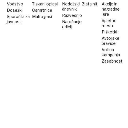
niso
Vodstvo
Tiskani oglasi
Nedeljski
Zlata nit
Akcije in
dnevnik
nagradne
Dosežki
Osmrtnice
preveliki
igre
Razvedrilo
Sporočila za
Mali oglasi
Spletno
javnost
Naročanje
mesto
edicij
Piškotki
Avtorske
pravice
Volilna
kampanja
Zasebnost