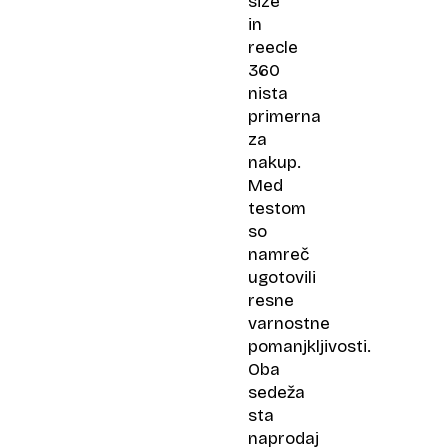
size
in
reecle
360
nista
primerna
za
nakup.
Med
testom
so
namreč
ugotovili
resne
varnostne
pomanjkljivosti.
Oba
sedeža
sta
naprodaj