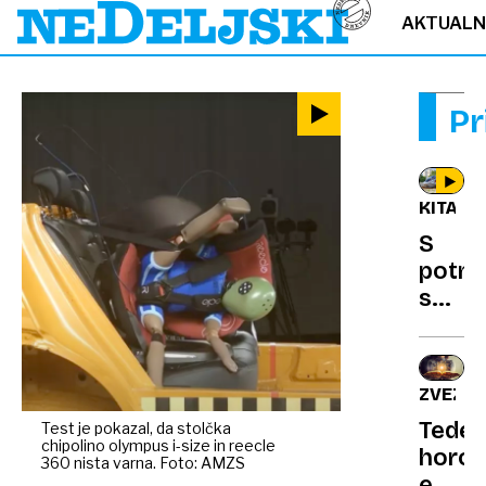
AKTUAL
Pr
KITAJS
S
potni
super
postav
novi
mejni
ZVEZDE
450
Teden
Test je pokazal, da stolčka
km/h
chipolino olympus i-size in reecle
horos
na
360 nista varna. Foto: AMZS
eno