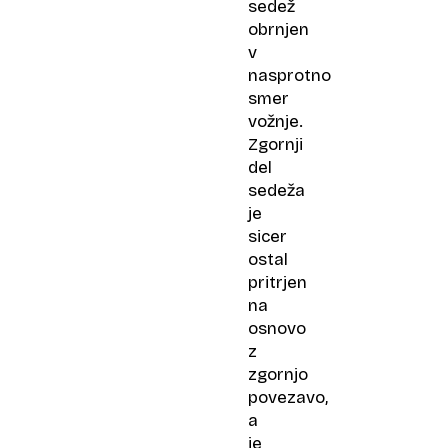
sedež
obrnjen
v
nasprotno
smer
vožnje.
Zgornji
del
sedeža
je
sicer
ostal
pritrjen
na
osnovo
z
zgornjo
povezavo,
a
je