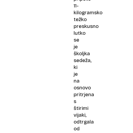
11-
kilogramsko
težko
preskusno
lutko
se
je
školjka
sedeža,
ki
je
na
osnovo
pritrjena
s
štirimi
vijaki,
odtrgala
od