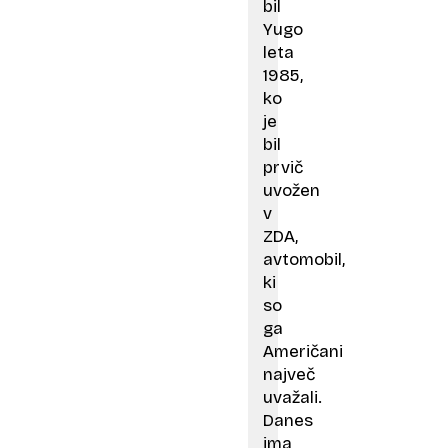
bil
Yugo
leta
1985,
ko
je
bil
prvič
uvožen
v
ZDA,
avtomobil,
ki
so
ga
Američani
največ
uvažali.
Danes
ima