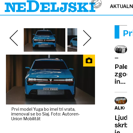
AKTUAL
Pr
ZGODIL
SE
Pales
JE
zgod
in
PLO:
Oljčn
vejica
ALKOH
Prvi model Yuga bo imel tri vrata,
in
imenoval se bo Siaj. Foto: Autoren-
Ljudi
puška
Union Mobilität
skrbij
borca
jetra,