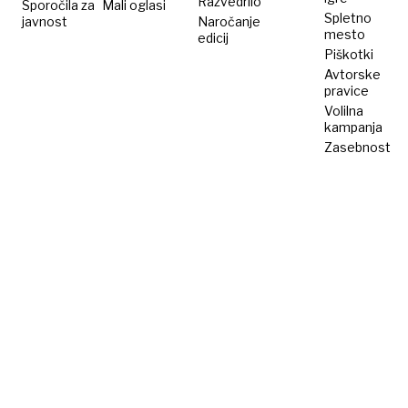
Razvedrilo
Sporočila za
Mali oglasi
Spletno
javnost
Naročanje
mesto
edicij
Piškotki
Avtorske
pravice
Volilna
kampanja
Zasebnost