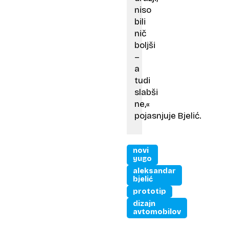
niso
bili
nič
boljši
–
a
tudi
slabši
ne,«
pojasnjuje Bjelić.
novi
yugo
aleksandar
bjelić
prototip
dizajn
avtomobilov