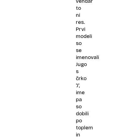
vendar
to
ni
res.
Prvi
modeli
so
se
imenovali
Jugo
s
črko
'J',
ime
pa
so
dobili
po
toplem
in