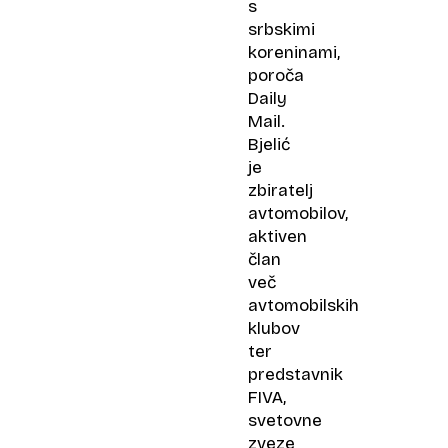
s
srbskimi
koreninami,
poroča
Daily
Mail.
Bjelić
je
zbiratelj
avtomobilov,
aktiven
član
več
avtomobilskih
klubov
ter
predstavnik
FIVA,
svetovne
zveze