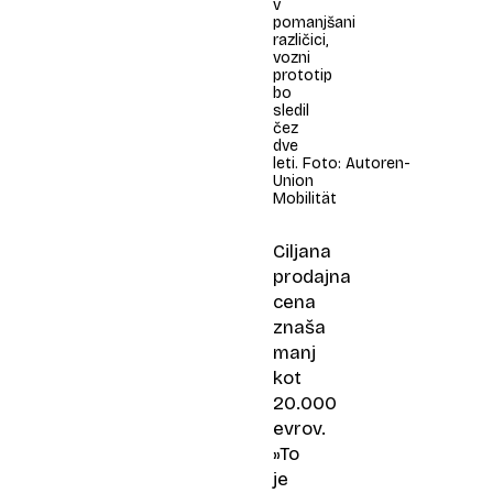
v
pomanjšani
različici,
vozni
prototip
bo
sledil
čez
dve
leti. Foto: Autoren-
Union
Mobilität
Ciljana
prodajna
cena
znaša
manj
kot
20.000
evrov.
»To
je