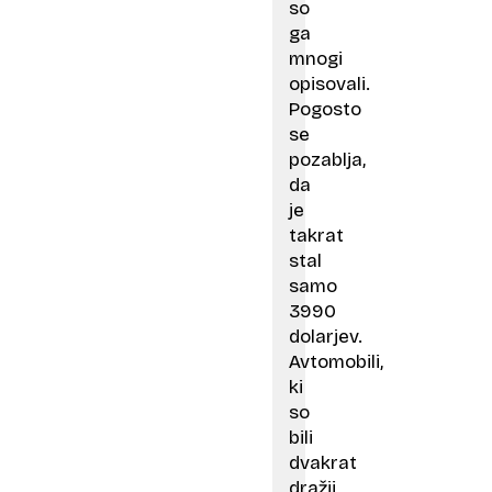
so
ga
mnogi
opisovali.
Pogosto
se
pozablja,
da
je
takrat
stal
samo
3990
dolarjev.
Avtomobili,
ki
so
bili
dvakrat
dražji,