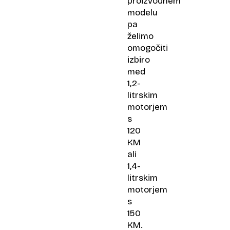
proizvodnem
modelu
pa
želimo
omogočiti
izbiro
med
1,2-
litrskim
motorjem
s
120
KM
ali
1,4-
litrskim
motorjem
s
150
KM.