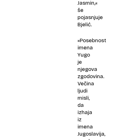
Jasmin,«
še
pojasnjuje
Bjelić.
»Posebnost
imena
Yugo
je
njegova
zgodovina.
Večina
ljudi
misli,
da
izhaja
iz
imena
Jugoslavija,