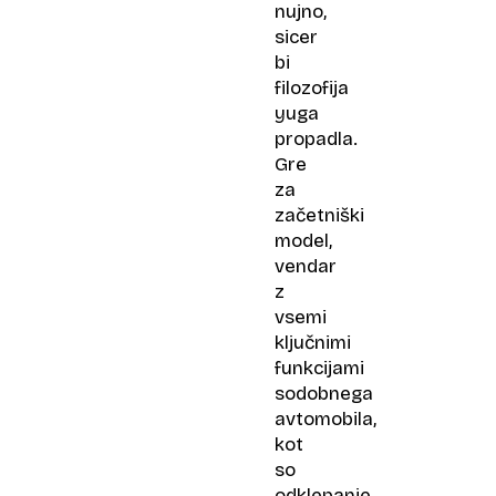
nujno,
sicer
bi
filozofija
yuga
propadla.
Gre
za
začetniški
model,
vendar
z
vsemi
ključnimi
funkcijami
sodobnega
avtomobila,
kot
so
odklepanje