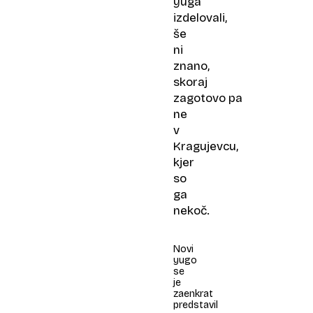
yuga
izdelovali,
še
ni
znano,
skoraj
zagotovo pa
ne
v
Kragujevcu,
kjer
so
ga
nekoč.
Novi
yugo
se
je
zaenkrat
predstavil