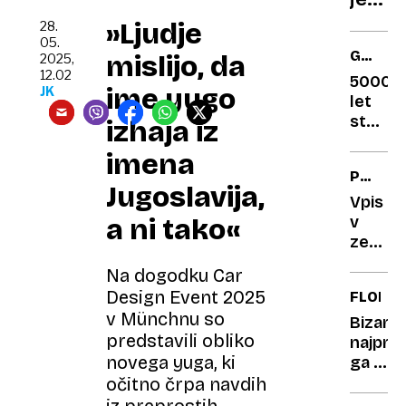
za
a
svob
»Ljudje
28.
prek
05.
GUENN
mislijo, da
2025,
pitje
LEVINJ
12.02
5000
zelo
ime yugo
JK
let
škodu
star
izhaja iz
tudi
artefak
možg
imena
ki še
PRAVNI
danes
Jugoslavija,
NASVE
bega
Vpis
stroko
v
a ni tako«
zemlji
knjigo:
Na dogodku Car
Babica
Design Event 2025
FLORID
želela
v Münchnu so
pomaga
Bizarn
predstavili obliko
vnuku
najprej
in
novega yuga, ki
ga je
trčila
ugrizni
očitno črpa navdih
ob
aligato