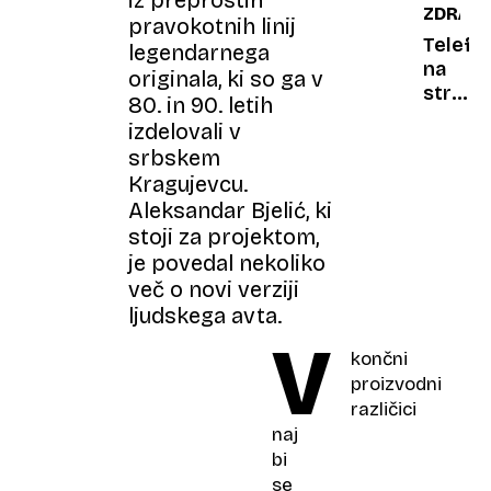
iz preprostih
ZDRAVJ
birokra
nato
pravokotnih linij
so
Telefo
legendarnega
ga
na
originala, ki so ga v
ustrelil
strani
80. in 90. letih
policist
Zdravni
izdelovali v
svarijo
srbskem
pred
Kragujevcu.
skrito
Aleksandar Bjelić, ki
nevarn
stoji za projektom,
je povedal nekoliko
več o novi verziji
ljudskega avta.
V
končni
proizvodni
različici
naj
bi
se