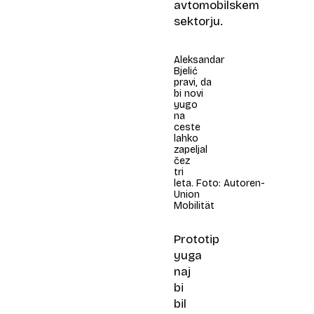
avtomobilskem
sektorju.
Aleksandar
Bjelić
pravi, da
bi novi
yugo
na
ceste
lahko
zapeljal
čez
tri
leta. Foto: Autoren-
Union
Mobilität
Prototip
yuga
naj
bi
bil