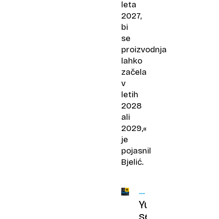
leta
2027,
bi
se
proizvodnja
lahko
začela
v
letih
2028
ali
2029,«
je
pojasnil
Bjelić.
KMALU
NA
Yugo
CESTI
se