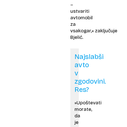
–
ustvariti
avtomobil
za
vsakogar,« zaključuje
Bjelić.
Najslabši
avto
v
zgodovini.
Res?
»Upoštevati
morate,
da
je