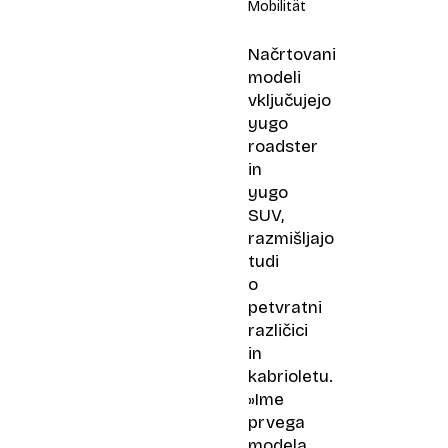
Mobilität
Načrtovani
modeli
vključujejo
yugo
roadster
in
yugo
SUV,
razmišljajo
tudi
o
petvratni
različici
in
kabrioletu.
»Ime
prvega
modela