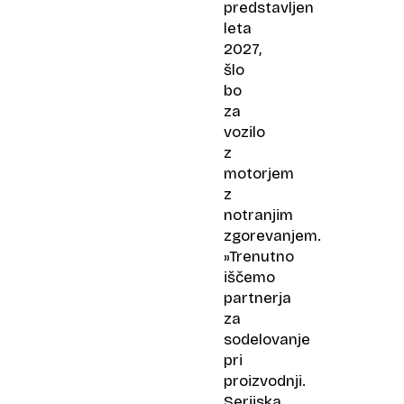
predstavljen
leta
2027,
šlo
bo
za
vozilo
z
motorjem
z
notranjim
zgorevanjem.
»Trenutno
iščemo
partnerja
za
sodelovanje
pri
proizvodnji.
Serijska