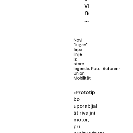
vrača,
na
cestah
že
čez
dve
Novi
"Jugec"
leti!
črpa
linije
iz
stare
legende. Foto: Autoren-
Union
Mobilität
»Prototip
bo
uporabljal
štirivaljni
motor,
pri