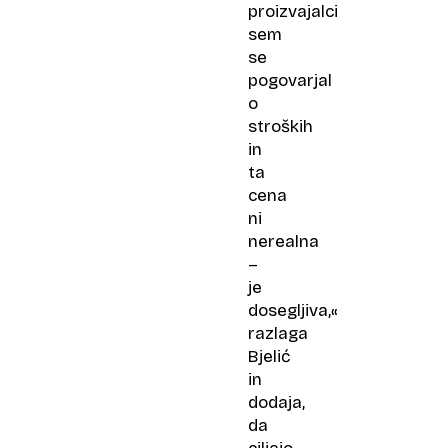
proizvajalci
sem
se
pogovarjal
o
stroških
in
ta
cena
ni
nerealna
–
je
dosegljiva,«
razlaga
Bjelić
in
dodaja,
da