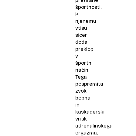
pretirane
športnosti.
K
njenemu
vtisu
sicer
doda
preklop
v
športni
način.
Tega
pospremita
zvok
bobna
in
kaskaderski
vrisk
adrenalinskega
orgazma.