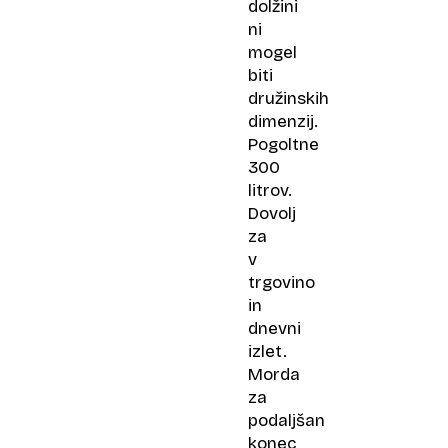
dolžini
ni
mogel
biti
družinskih
dimenzij.
Pogoltne
300
litrov.
Dovolj
za
v
trgovino
in
dnevni
izlet.
Morda
za
podaljšan
konec