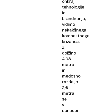
onkraj
tehnologije
in
brandiranja,
vidimo
nekakšnega
kompaktnega
križanca.
Z
dolžino
4,08
metra
in
medosno
razdaljo
2,6
metra
se
v
ponudbi