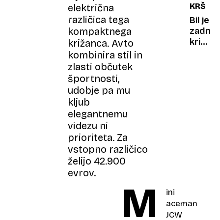
KRŠITE
električna
v
različica tega
resnici
Bil je
več
kompaktnega
zadnji
kot
krik
križanca. Avto
trides
Janeza
kombinira stil in
Janše
zlasti občutek
pred
športnosti,
19.
udobje pa mu
uro:
kljub
tvitnil,
elegantnemu
popljuv
videzu ni
in
prioriteta. Za
najbrž
vstopno različico
kršil
želijo 42.900
zakon
evrov.
M
ini
aceman
JCW