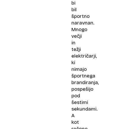
bi
bil
športno
naravnan.
Mnogo
večji
in
težji
električarji,
ki
nimajo
športnega
brandiranja,
pospešijo
pod
šestimi
sekundami.
A
kot
rečeno,