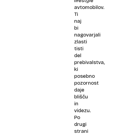
lifestyle
avtomobilov.
Ti
naj
bi
nagovarjali
zlasti
tisti
del
prebivalstva,
ki
posebno
pozornost
daje
blišču
in
videzu.
Po
drugi
strani