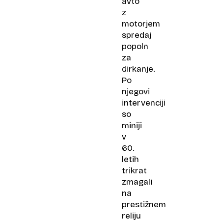
avto
z
motorjem
spredaj
popoln
za
dirkanje.
Po
njegovi
intervenciji
so
miniji
v
60.
letih
trikrat
zmagali
na
prestižnem
reliju