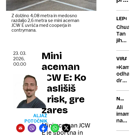
avtom
indust
Z dolžino 4,08 metra in medosno
LEPOTA
razdaljo 2,6 metra se mini aceman
JCW E uvršča med cooperja in
Chuan
contrymana.
Tan
jih
res
Mini
ne
23. 03.
VIRALN
2026,
kaže
aceman
00.00
šestde
»Kam
odhaja
JCW E: Ko
draga
zaslišiš
nafta?
Štajers
vrisk, gre
NOVA
kvarte
DOGNA
nasmej
Ali
zares
Sloven
imamo
ALJAŽ
names
POTOČNIK
Mini aceman JCW
petih
E je športna in
čutil