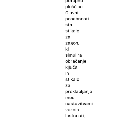
potopno
ploščico.
Glavni
posebnosti
sta
stikalo
za
zagon,
ki
simulira
obračanje
ključa,
in
stikalo
za
preklapljanje
med
nastavitvami
voznih
lastnosti,