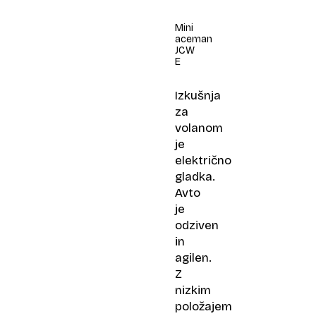
Mini
aceman
JCW
E
Izkušnja
za
volanom
je
električno
gladka.
Avto
je
odziven
in
agilen.
Z
nizkim
položajem