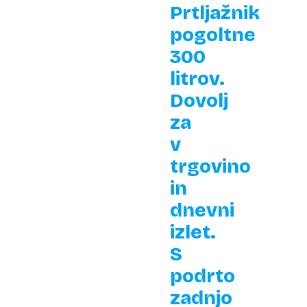
Prtljažnik
pogoltne
300
litrov.
Dovolj
za
v
trgovino
in
dnevni
izlet.
S
podrto
zadnjo