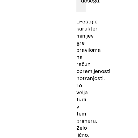
dosega.
Lifestyle
karakter
minijev
gre
praviloma
na
račun
opremljenosti
notranjosti.
To
velja
tudi
v
tem
primeru.
Zelo
lično,