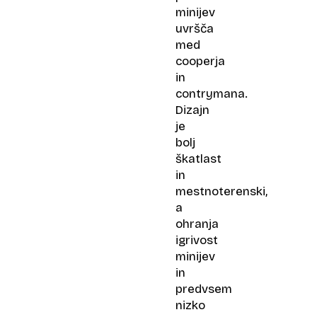
minijev
uvršča
med
cooperja
in
contrymana.
Dizajn
je
bolj
škatlast
in
mestnoterenski,
a
ohranja
igrivost
minijev
in
predvsem
nizko