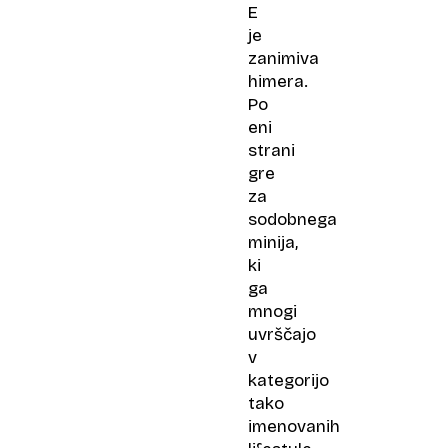
E
je
zanimiva
himera.
Po
eni
strani
gre
za
sodobnega
minija,
ki
ga
mnogi
uvrščajo
v
kategorijo
tako
imenovanih