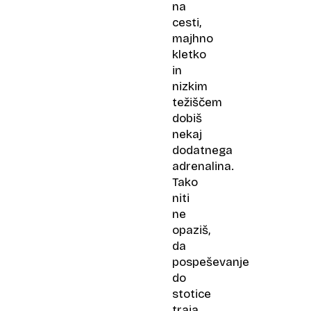
na
cesti,
majhno
kletko
in
nizkim
težiščem
dobiš
nekaj
dodatnega
adrenalina.
Tako
niti
ne
opaziš,
da
pospeševanje
do
stotice
traja