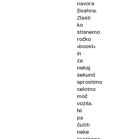
navora
živahna.
Zlasti
ko
stisnemo
ročko
»boost«
in
za
nekaj
sekund
sprostimo
celotno
moč
vozila.
Ni
pa
čutiti
neke