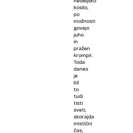
nedeljsko
kosilo,
po
možnosti
govejo
juho
in
pražen
krompir.
Toda
danes
je
bil
to
tudi
tisti
sveti,
skorajda
mistični
čas,