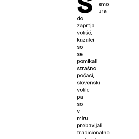
Š
smo
ure
do
zaprtja
volišč,
kazalci
so
se
pomikali
strašno
počasi,
slovenski
volilci
pa
so
v
miru
prebavljali
tradicionalno