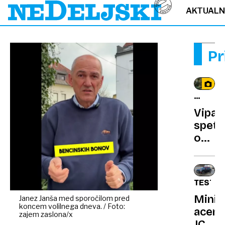
AKTUAL
Pr
DOBRE
ZGODB
Vipav
EVROP
spet
odpir
prost
življe
TEST
Mini
Janez Janša med sporočilom pred
koncem volilnega dneva. / Foto:
acem
zajem zaslona/x
JCW