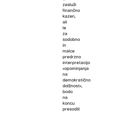
zasluži
finančno
kazen,
ali
le
za
sodobno
in
malce
predrzno
interpretacijo
»opominjanja
na
demokratično
dolžnost«,
bodo
na
koncu
presodili