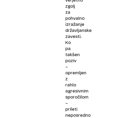
verjetno
zgolj
za
pohvalno
izražanje
državljanske
zavesti.
Ko
pa
takšen
poziv
–
opremljen
z
rahlo
agresivnim
sporočilom
–
prileti
neposredno