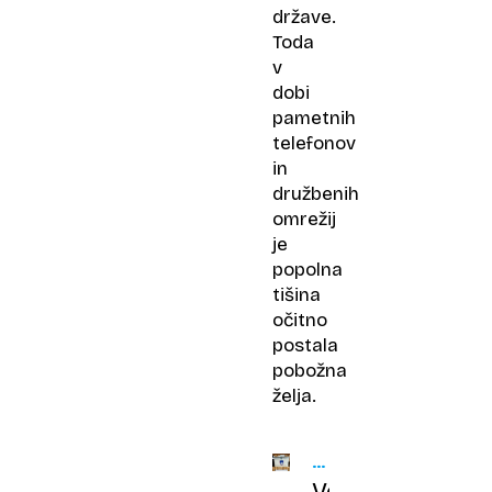
države.
Toda
v
dobi
pametnih
telefonov
in
družbenih
omrežij
je
popolna
tišina
očitno
postala
pobožna
želja.
VOLITVE
2026