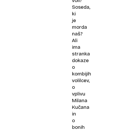
voli?
Soseda,
ki
je
morda
naš?
Ali
ima
stranka
dokaze
o
kombijih
volilcev,
o
vplivu
Milana
Kučana
in
o
bonih