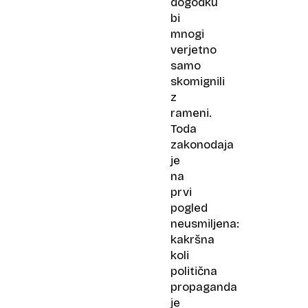
dogodku
bi
mnogi
verjetno
samo
skomignili
z
rameni.
Toda
zakonodaja
je
na
prvi
pogled
neusmiljena:
kakršna
koli
politična
propaganda
je