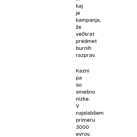
kaj
je
kampanja,
že
večkrat
predmet
burnih
razprav.
Kazni
pa
so
smešno
nizke.
V
najslabšem
primeru
3000
evrov.