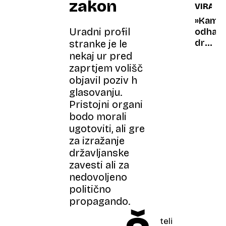
zakon
VIRALN
kaže
šestde
»Kam
Uradni profil
odhaja
draga
stranke je le
nafta?
nekaj ur pred
Štajers
zaprtjem volišč
kvarte
objavil poziv h
nasmej
glasovanju.
Sloven
Pristojni organi
bodo morali
ugotoviti, ali gre
za izražanje
državljanske
zavesti ali za
nedovoljeno
politično
propagando.
teli