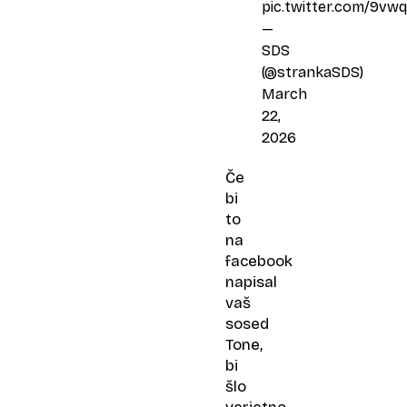
pic.twitter.com/9v
—
SDS
(@strankaSDS)
March
22,
2026
Če
bi
to
na
facebook
napisal
vaš
sosed
Tone,
bi
šlo