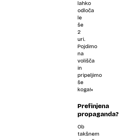
lahko
odloča
le
še
2
uri.
Pojdimo
na
volišča
in
pripeljimo
še
koga!«
Prefinjena
propaganda?
Ob
takšnem