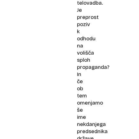
telovadba.
Je
preprost
poziv
k
odhodu
na
volišča
sploh
propaganda?
In
če
ob
tem
omenjamo
še
ime
nekdanjega
predsednika
države