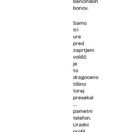
bencinskih
bonov.
Samo
tri
ure
pred
zaprtjem
volišč
je
to
dragoceno
tišino
torej
presekal
…
pametni
telefon.
Uradni
profil