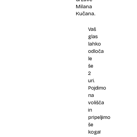
Milana
Kučana.
Vaš
glas
lahko
odloča
le
še
2
uri.
Pojdimo
na
volišča
in
pripeljimo
še
koga!