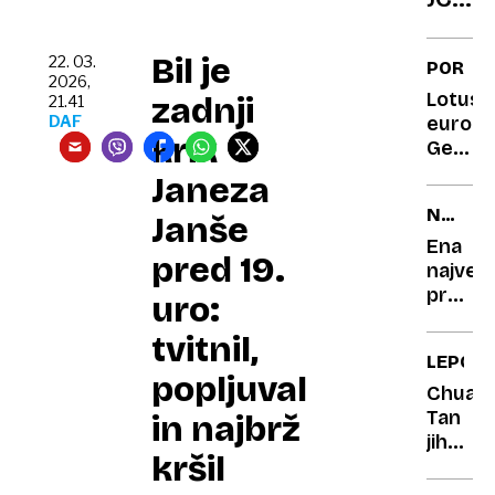
E:
Ko
Bil je
22. 03.
PORTR
zasliš
2026,
Lotus
zadnji
21.41
vrisk,
DAF
europa
gre
krik
Geomet
zares
hitrost
Janeza
NAROČ
Janše
FUNKCI
Ena
pred 19.
največj
preobr
uro:
avtomo
tvitnil,
industr
LEPOTA
popljuval
Chuan
Tan
in najbrž
jih
kršil
res
ne