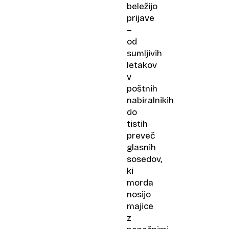
beležijo
prijave
–
od
sumljivih
letakov
v
poštnih
nabiralnikih
do
tistih
preveč
glasnih
sosedov,
ki
morda
nosijo
majice
z