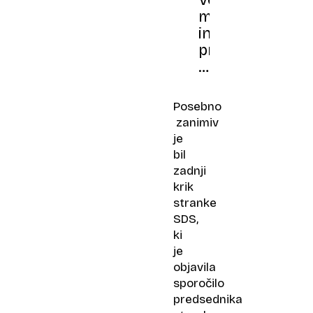
Volilni
molk
in
prepoved
nagovarjanja
volilcev
Posebno
zanimiv
je
bil
zadnji
krik
stranke
SDS,
ki
je
objavila
sporočilo
predsednika