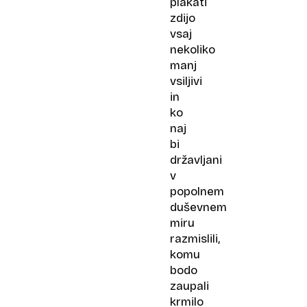
plakati
zdijo
vsaj
nekoliko
manj
vsiljivi
in
ko
naj
bi
državljani
v
popolnem
duševnem
miru
razmislili,
komu
bodo
zaupali
krmilo