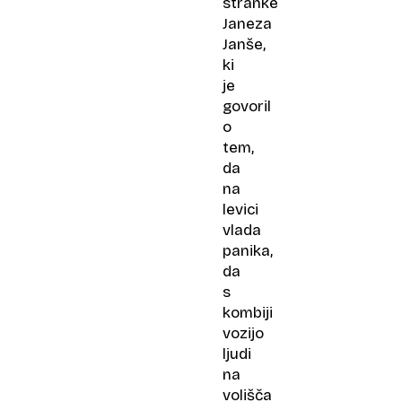
stranke
Janeza
Janše,
ki
je
govoril
o
tem,
da
na
levici
vlada
panika,
da
s
kombiji
vozijo
ljudi
na
volišča