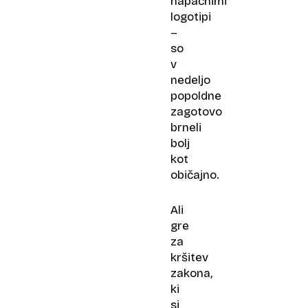
napačnimi
logotipi
–
so
v
nedeljo
popoldne
zagotovo
brneli
bolj
kot
običajno.
Ali
gre
za
kršitev
zakona,
ki
si