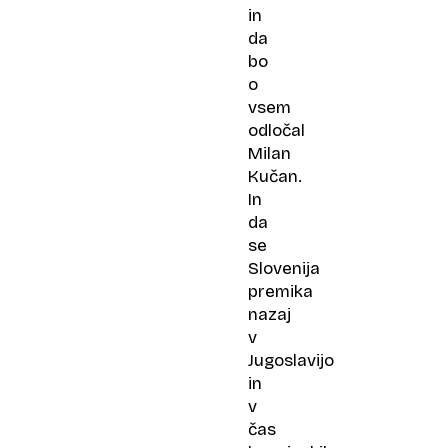
in
da
bo
o
vsem
odločal
Milan
Kučan.
In
da
se
Slovenija
premika
nazaj
v
Jugoslavijo
in
v
čas