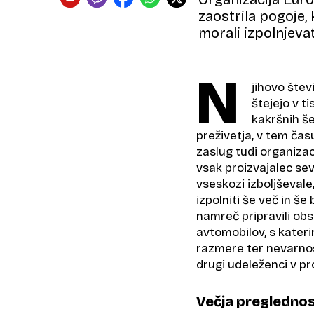
zaostrila pogoje, 
morali izpolnjeva
N
jihovo štev
štejejo v ti
kakršnih še
preživetja, v tem čas
zaslug tudi organizac
vsak proizvajalec sev
vseskozi izboljševale,
izpolniti še več in še
namreč pripravili ob
avtomobilov, s kateri
razmere ter nevarnost
drugi udeleženci v p
Večja pregledno