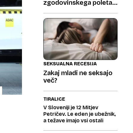
zgodovinskega poleta v
Planici do petletnega
BMX čudeža
SEKSUALNA RECESIJA
Zakaj mladi ne seksajo
več?
TIRALICE
V Sloveniji je 12 Mitjev
Petričev. Le eden je ubežnik,
a težave imajo vsi ostali