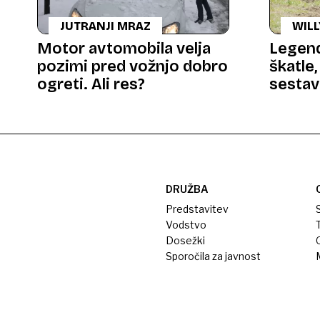
JUTRANJI MRAZ
WILL
Motor avtomobila velja
Legenda
pozimi pred vožnjo dobro
škatle,
ogreti. Ali res?
sestav
DRUŽBA
Predstavitev
S
Vodstvo
T
Dosežki
Sporočila za javnost
M