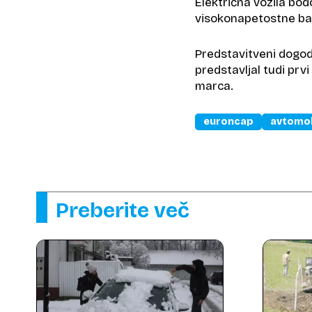
Električna vozila bod
visokonapetostne bate
Predstavitveni dogod
predstavljal tudi prvi
marca.
euroncap
avtomob
Preberite več