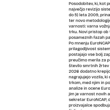
Posodobitev, ki, kot p
največjo revizijo si
do 5) leta 2009, prin
ter novo metodologijo
varnosti: varna vožnj
trku. Novi pristop o
posameznih fazah pa t
Po mnenju EuroNCAP t
prilagodljivost siste
postajajo vse bolj za
preučimo merila za p
število smrtnih žrtev 
2026 dodatno krepijo
nagrajujejo vozila, k
trkom, med njim in po
analize in ocene Euro
jim je varnost novih
sekretar EuroNCAP, d
proizvajalce spodbujaj