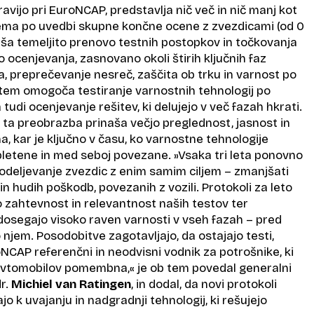
ravijo pri EuroNCAP, predstavlja nič več in nič manj kot
stema po uvedbi skupne končne ocene z zvezdicami (od 0
aša temeljito prenovo testnih postopkov in točkovanja
 ocenjevanja, zasnovano okoli štirih ključnih faz
a, preprečevanje nesreč, zaščita ob trku in varnost po
b tem omogoča testiranje varnostnih tehnologij po
udi ocenjevanje rešitev, ki delujejo v več fazah hkrati.
a preobrazba prinaša večjo preglednost, jasnost in
ma, kar je ključno v času, ko varnostne tehnologije
pletene in med seboj povezane. »Vsaka tri leta ponovno
odeljevanje zvezdic z enim samim ciljem – zmanjšati
in hudih poškodb, povezanih z vozili. Protokoli za leto
 zahtevnost in relevantnost naših testov ter
i dosegajo visoko raven varnosti v vseh fazah – pred
 njem. Posodobitve zagotavljajo, da ostajajo testi,
NCAP referenčni in neodvisni vodnik za potrošnike, ki
 avtomobilov pomembna,« je ob tem povedal generalni
r.
Michiel van Ratingen
, in dodal, da novi protokoli
o k uvajanju in nadgradnji tehnologij, ki rešujejo