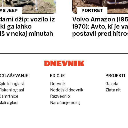
YS JEEP
PORTRET
rni džip: vozilo iz
Volvo Amazon (19
 ki ga lahko
1970): Avto, ki je v
iš v nekaj minutah
postavil pred hitro
OGLAŠEVANJE
EDICIJE
PROJEKTI
pletni oglasi
Dnevnik
Gazela
iskani oglasi
Nedeljski dnevnik
Zlata nit
Osmrtnice
Razvedrilo
ali oglasi
Naročanje edicij