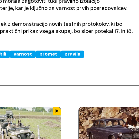
o morala zagotoviti tudi pravilno izolacijo
rije, kar je ključno za varnost prvih posredovalcev.
ek z demonstracijo novih testnih protokolov, ki bo
 praktični prikaz vsega skupaj, bo sicer potekal 17. in 18.
ili
varnost
promet
pravila