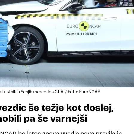
 na testnih trčenjih mercedes CLA. / Foto: EuroNCAP
ezdic še težje kot doslej,
obili pa še varnejši
NCAP bo letos znova uvedla nova pravila in