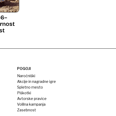
56–
arnost
st
POGOJI
Naročniški
Akcije in nagradne igre
Spletno mesto
Piškotki
Avtorske pravice
Volilna kampanja
Zasebnost