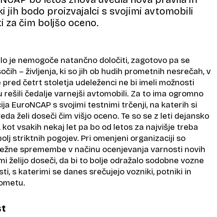
ki jih bodo proizvajalci s svojimi avtomobili
ti za čim boljšo oceno.
ilo je nemogoče natančno določiti, zagotovo pa se
sočih – življenja, ki so jih ob hudih prometnih nesrečah, v
 pred četrt stoletja udeleženci ne bi imeli možnosti
u rešili čedalje varnejši avtomobili. Za to ima ogromno
ija EuroNCAP s svojimi testnimi trčenji, na katerih si
eda želi doseči čim višjo oceno. Te so se z leti dejansko
 kot vsakih nekaj let pa bo od letos za najvišje treba
 bolj striktnih pogojev. Pri omenjeni organizaciji so
sežne spremembe v načinu ocenjevanja varnosti novih
mi želijo doseči, da bi to bolje odražalo sodobne vozne
i, s katerimi se danes srečujejo vozniki, potniki in
rometu.
st