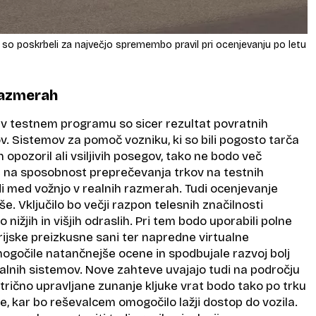
 so poskrbeli za največjo spremembo pravil pri ocenjevanju po letu
razmerah
v testnem programu so sicer rezultat povratnih
v. Sistemov za pomoč vozniku, ki so bili pogosto tarča
h opozoril ali vsiljivih posegov, tako ne bodo več
de na sposobnost preprečevanja trkov na testnih
di med vožnjo v realnih razmerah. Tudi ocenjevanje
še. Vključilo bo večji razpon telesnih značilnosti
 nižjih in višjih odraslih. Pri tem bodo uporabili polne
rijske preizkusne sani ter napredne virtualne
mogočile natančnejše ocene in spodbujale razvoj bolj
valnih sistemov. Nove zahteve uvajajo tudi na področju
ktrično upravljane zunanje kljuke vrat bodo tako po trku
e, kar bo reševalcem omogočilo lažji dostop do vozila.