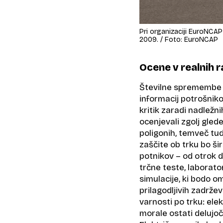
Pri organizaciji EuroNCAP
2009. / Foto: EuroNCAP
Ocene v realnih 
Številne spremembe 
informacij potrošniko
kritik zaradi nadležni
ocenjevali zgolj gle
poligonih, temveč tu
zaščite ob trku bo šir
potnikov – od otrok do
trčne teste, laborato
simulacije, ki bodo o
prilagodljivih zadrže
varnosti po trku: ele
morale ostati delujoč