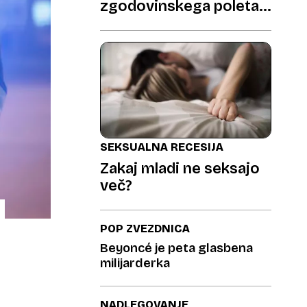
zgodovinskega poleta v
Planici do petletnega
BMX čudeža
SEKSUALNA RECESIJA
Zakaj mladi ne seksajo
več?
POP ZVEZDNICA
Beyoncé je peta glasbena
milijarderka
NADLEGOVANJE