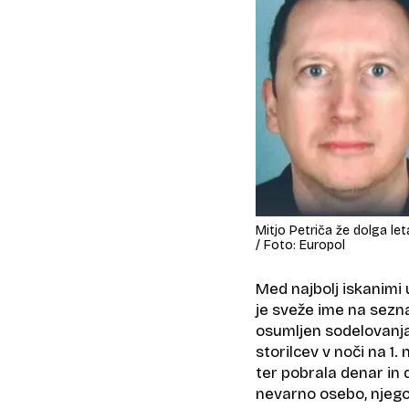
Mitjo Petriča že dolga leta
/ Foto: Europol
Med najbolj iskanimi u
je sveže ime na sezn
osumljen sodelovanja
storilcev v noči na 
ter pobrala denar in 
nevarno osebo, njegov