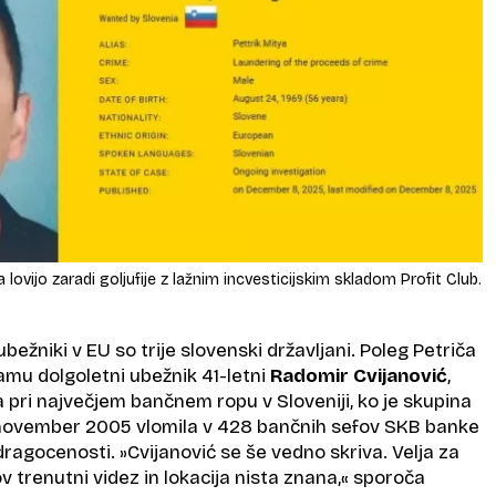
 lovijo zaradi goljufije z lažnim incvesticijskim skladom Profit Club.
bežniki v EU so trije slovenski državljani. Poleg Petriča
amu dolgoletni ubežnik 41-letni
Radomir Cvijanović
,
 pri največjem bančnem ropu v Sloveniji, ko je skupina
1. november 2005 vlomila v 428 bančnih sefov SKB banke
dragocenosti. »Cvijanović se še vedno skriva. Velja za
 trenutni videz in lokacija nista znana,« sporoča