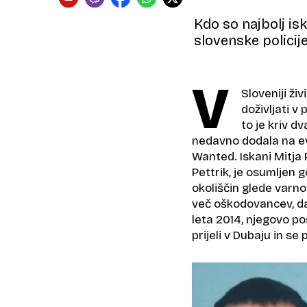
Kdo so najbolj is
slovenske policij
V
Sloveniji živ
doživljati v
to je kriv d
nedavno dodala na ev
Wanted. Iskani Mitja P
Pettrik, je osumljen g
okoliščin glede varno
več oškodovancev, da s
leta 2014, njegovo p
prijeli v Dubaju in s