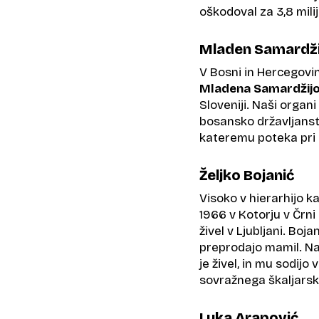
oškodoval za 3,8 mili
Mladen Samardži
V Bosni in Hercegovin
Mladena Samardžij
Sloveniji. Naši organi
bosansko državljanstv
kateremu poteka pri 
Željko Bojanić
Visoko v hierarhijo k
1966 v Kotorju v Črni 
živel v Ljubljani. Boja
preprodajo mamil. Naza
je živel, in mu sodijo
sovražnega škaljarsk
Luka Arapović