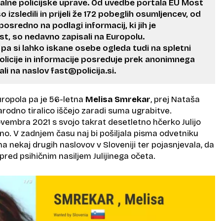
alne policijske uprave. Od uvedbe portala EU Most
 izsledili in prijeli že 172 pobeglih osumljencev, od
posredno na podlagi informacij, ki jih je
t, so nedavno zapisali na Europolu.
pa si lahko iskane osebe ogleda tudi na spletni
olicije in informacije posreduje prek anonimnega
li na naslov fast@policija.si.
ropola pa je 56-letna
Melisa Smrekar
, prej Nataša
rodno tiralico iščejo zaradi suma ugrabitve.
ovembra 2021 s svojo takrat desetletno hčerko Julijo
jino. V zadnjem času naj bi pošiljala pisma odvetniku
na nekaj drugih naslovov v Sloveniji ter pojasnjevala, da
li pred psihičnim nasiljem Julijinega očeta.