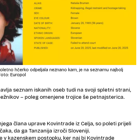
doletno hčerko odpeljala neznano kam, je na seznamu najbolj
Foto: Europol
avlja seznam iskanih oseb tudi na svoji spletni strani,
ežnikov – poleg omenjene trojice še petnajsterica.
jega člana uprave Kovintrade iz Celja, so poleti prijeli
čaka, da ga Tanzanija izroči Sloveniji.
je v kazenskem postopku, ker naj bi Kovintrade