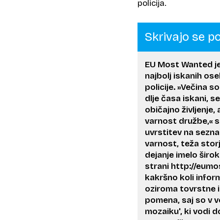
policija.
Skrivajo se p
EU Most Wanted je
najbolj iskanih os
policije. »Večina so
dlje časa iskani, s
običajno življenje,
varnost družbe,« so 
uvrstitev na sezna
varnost, teža storj
dejanje imelo širo
strani http://eum
kakršno koli infor
oziroma tovrstne i
pomena, saj so v v
mozaiku', ki vodi d