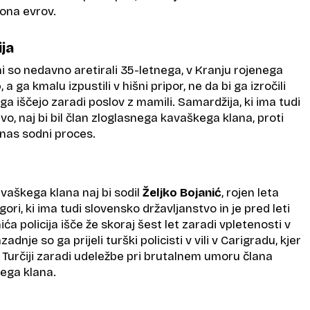
jona evrov.
ja
i so nedavno aretirali 35-letnega, v Kranju rojenega
o
, a ga kmalu izpustili v hišni pripor, ne da bi ga izročili
 ga iščejo zaradi poslov z mamili. Samardžija, ki ima tudi
o, naj bi bil član zloglasnega kavaškega klana, proti
nas sodni proces.
avaškega klana naj bi sodil
Željko Bojanić
, rojen leta
gori, ki ima tudi slovensko državljanstvo in je pred leti
nića policija išče že skoraj šest let zaradi vpletenosti v
dnje so ga prijeli turški policisti v vili v Carigradu, kjer
 v Turčiji zaradi udeležbe pri brutalnem umoru člana
ega klana.