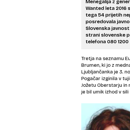
Menegalija z gener
Wanted leta 2016 so
tega 54 prijetih ne
posredovala javnos
Slovenska javnost 
strani slovenske p
telefona 080 1200 a
Tretja na seznamu Eu
Brumen, ki jo z medna
Ljubljančanka je 3. n
Pogačar izginila v tu
Jožetu Oberstarju in 
je bil umik izhod v si