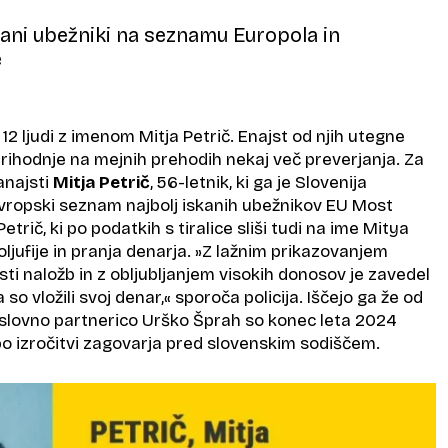
kani ubežniki na seznamu Europola in
e
i 12 ljudi z imenom Mitja Petrič. Enajst od njih utegne
 prihodnje na mejnih prehodih nekaj več preverjanja. Za
vanajsti
Mitja Petrič
, 56-letnik, ki ga je Slovenija
ropski seznam najbolj iskanih ubežnikov EU Most
etrič, ki po podatkih s tiralice sliši tudi na ime Mitya
oljufije in pranja denarja. »Z lažnim prikazovanjem
sti naložb in z obljubljanjem visokih donosov je zavedel
o vložili svoj denar,« sporoča policija. Iščejo ga že od
oslovno partnerico Urško Šprah so konec leta 2024
e po izročitvi zagovarja pred slovenskim sodiščem.