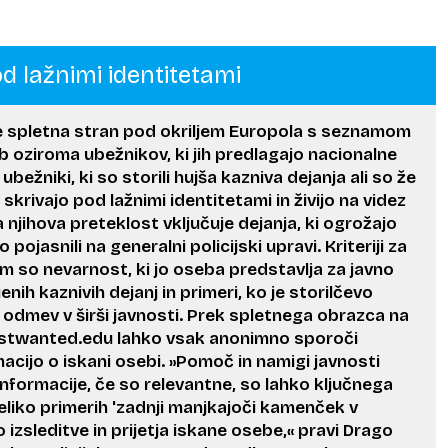
od lažnimi identitetami
 spletna stran pod okriljem Europola s seznamom
eb oziroma ubežnikov, ki jih predlagajo nacionalne
 ubežniki, ki so storili hujša kazniva dejanja ali so že
e skrivajo pod lažnimi identitetami in živijo na videz
 a njihova preteklost vključuje dejanja, ki ogrožajo
pojasnili na generalni policijski upravi. Kriteriji za
m so nevarnost, ki jo oseba predstavlja za javno
enih kaznivih dejanj in primeri, ko je storilčevo
k odmev v širši javnosti. Prek spletnega obrazca na
ostwanted.edu lahko vsak anonimno sporoči
macijo o iskani osebi. »Pomoč in namigi javnosti
nformacije, če so relevantne, so lahko ključnega
eliko primerih 'zadnji manjkajoči kamenček v
o izsleditve in prijetja iskane osebe,« pravi Drago