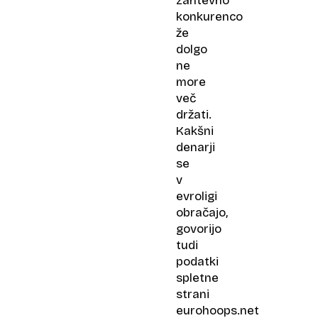
zahtevno
konkurenco
že
dolgo
ne
more
več
držati.
Kakšni
denarji
se
v
evroligi
obračajo,
govorijo
tudi
podatki
spletne
strani
eurohoops.net