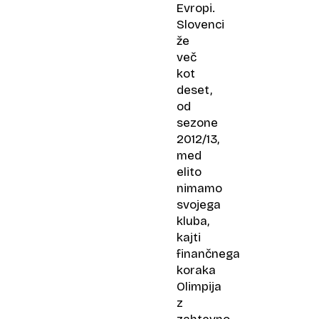
Evropi.
Slovenci
že
več
kot
deset,
od
sezone
2012/13,
med
elito
nimamo
svojega
kluba,
kajti
finančnega
koraka
Olimpija
z