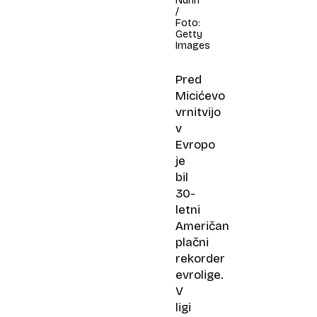
Nunn
/
Foto:
Getty
Images
Pred
Micićevo
vrnitvijo
v
Evropo
je
bil
30-
letni
Američan
plačni
rekorder
evrolige.
V
ligi