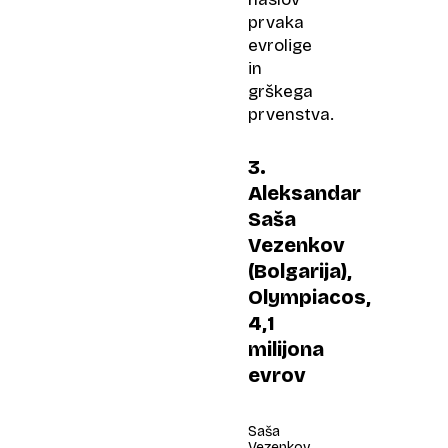
prvaka
evrolige
in
grškega
prvenstva.
3.
Aleksandar
Saša
Vezenkov
(Bolgarija),
Olympiacos,
4,1
milijona
evrov
Saša
Vezenkov