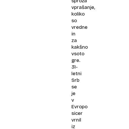
sproža
vprašanje,
koliko
so
vredne
in
za
kakšno
vsoto
gre.
31-
letni
Srb
se
je
v
Evropo
sicer
vrnil
iz