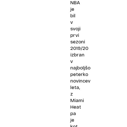
NBA
je
bil
v
svoji
prvi
sezoni
2019/20
izbran
v
najboljšo
peterko
novincev
leta,
z
Miami
Heat
pa
je
kot