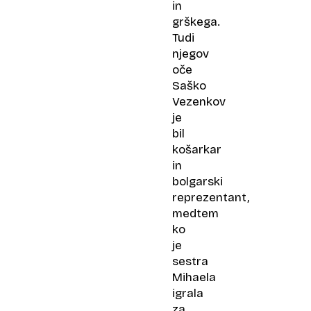
in
grškega.
Tudi
njegov
oče
Saško
Vezenkov
je
bil
košarkar
in
bolgarski
reprezentant,
medtem
ko
je
sestra
Mihaela
igrala
za