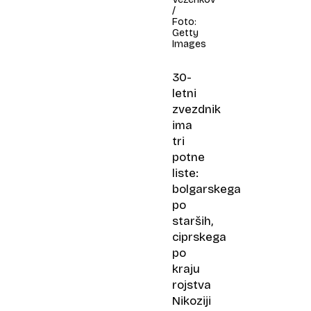
/
Foto:
Getty
Images
30-
letni
zvezdnik
ima
tri
potne
liste:
bolgarskega
po
starših,
ciprskega
po
kraju
rojstva
Nikoziji