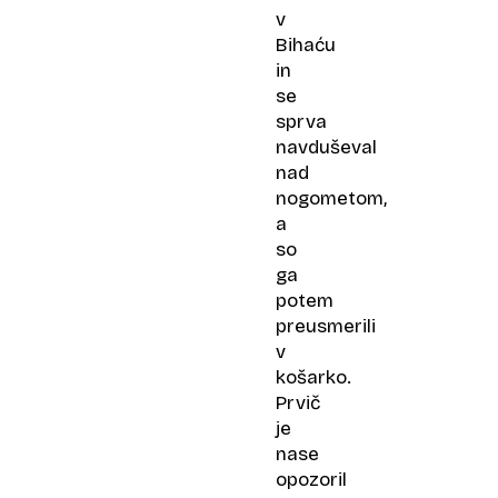
v
Bihaću
in
se
sprva
navduševal
nad
nogometom,
a
so
ga
potem
preusmerili
v
košarko.
Prvič
je
nase
opozoril