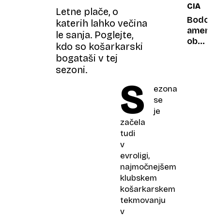
CIA
Eisenh
Letne plače, o
svarilo
Bodo
katerih lahko večina
pred
ameriš
le sanja. Poglejte,
ključno
obvešč
kdo so košarkarski
mrežo
spet
bogataši v tej
moči
ubijali
sezoni.
predse
S
drugih
ezona
držav?
se
je
začela
tudi
v
evroligi,
najmočnejšem
klubskem
košarkarskem
tekmovanju
v