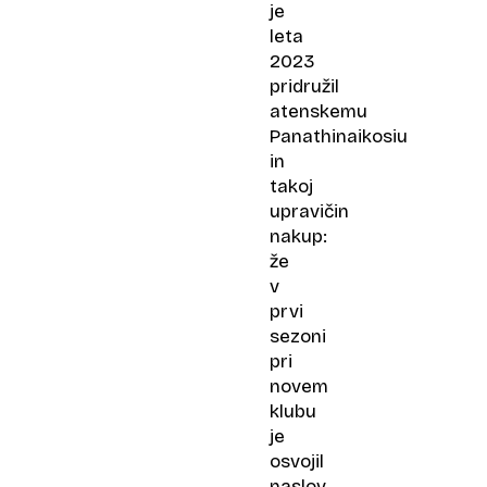
je
leta
2023
pridružil
atenskemu
Panathinaikosiu
in
takoj
upravičin
nakup:
že
v
prvi
sezoni
pri
novem
klubu
je
osvojil
naslov