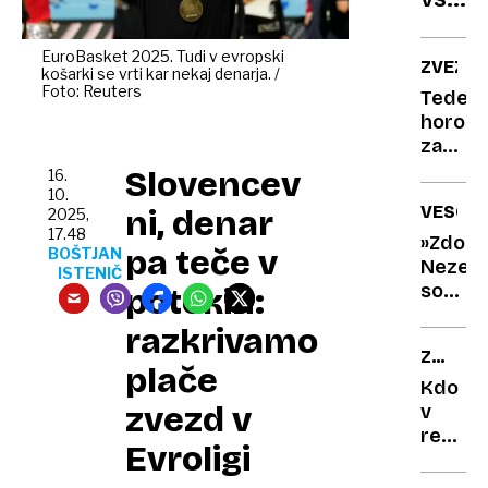
na
bolj
letalo
pogo
EuroBasket 2025. Tudi v evropski
ZVEZDE
košarki se vrti kar nekaj denarja. /
kljuke
Foto: Reuters
Tedens
ovijaj
horosk
z
za
alumi
eno
Slovencev
16.
folijo
zname
10.
VESOLJ
ni, denar
2025,
iskra
17.48
komunik
»Zdolg
pa teče v
BOŠTJAN
za
Nezeml
ISTENIČ
drugo
so
potokih:
hladen
obupal
razkrivamo
tuš
pri
ZGODO
vzpost
plače
ZDA
stika
Kdo
zvezd v
z
v
nami?
resnici
Evroligi
vlada
Amerik