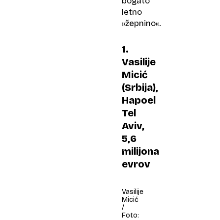
bogato
letno
»žepnino«.
1.
Vasilije
Micić
(Srbija),
Hapoel
Tel
Aviv,
5,6
milijona
evrov
Vasilije
Micić
/
Foto: