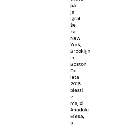
pa
je
igral
še
za
New
York,
Brooklyn
in
Boston.
Od
leta
2018
blesti
v
majici
Anadolu
Efesa,
s