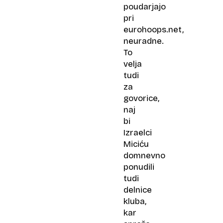
poudarjajo
pri
eurohoops.net,
neuradne.
To
velja
tudi
za
govorice,
naj
bi
Izraelci
Miciću
domnevno
ponudili
tudi
delnice
kluba,
kar