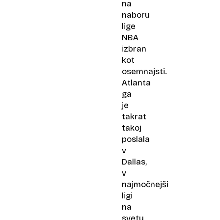
na
naboru
lige
NBA
izbran
kot
osemnajsti.
Atlanta
ga
je
takrat
takoj
poslala
v
Dallas,
v
najmočnejši
ligi
na
svetu