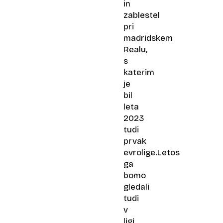
in
zablestel
pri
madridskem
Realu,
s
katerim
je
bil
leta
2023
tudi
prvak
evrolige.Letos
ga
bomo
gledali
tudi
v
ligi