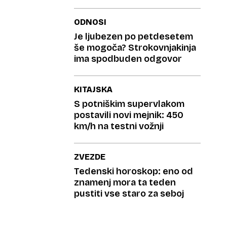
ODNOSI
Je ljubezen po petdesetem
še mogoča? Strokovnjakinja
ima spodbuden odgovor
KITAJSKA
S potniškim supervlakom
postavili novi mejnik: 450
km/h na testni vožnji
ZVEZDE
Tedenski horoskop: eno od
znamenj mora ta teden
pustiti vse staro za seboj