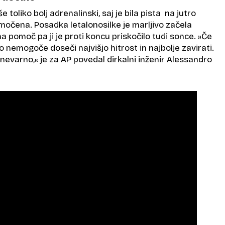
še toliko bolj adrenalinski, saj je bila pista na jutro
čena. Posadka letalonosilke je marljivo začela
na pomoč pa ji je proti koncu priskočilo tudi sonce. »Če
lo nemogoče doseči najvišjo hitrost in najbolje zavirati.
o nevarno,« je za AP povedal dirkalni inženir Alessandro