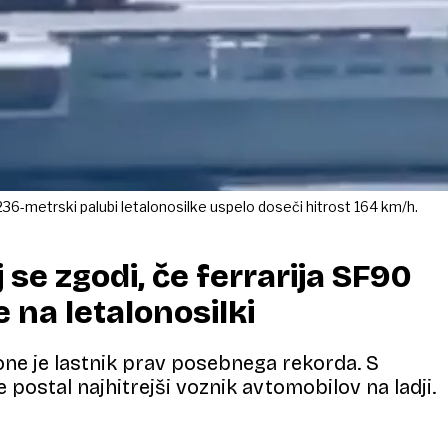
a 236-metrski palubi letalonosilke uspelo doseči hitrost 164 km/h.
 se zgodi, če ferrarija SF90
e na letalonosilki
rone je lastnik prav posebnega rekorda. S
 postal najhitrejši voznik avtomobilov na ladji.