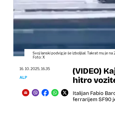
Svoj lanski podvig je še izboljšal. Takrat mu je n
Foto: X
(VIDEO) Kaj
16. 10. 2025, 16.35
ALP
hitro vozit
Italijan Fabio Ba
ferrarijem SF90 je