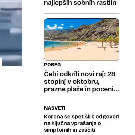
najlepših sobnih rastlin
POBEG
Čehi odkrili novi raj: 28
stopinj v oktobru,
prazne plaže in poceni
pivo
NASVETI
Korona se spet širi: odgovori
na ključna vprašanja o
simptomih in zaščiti