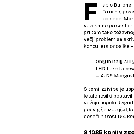
F
abio Barone i
To ni nič pose
od sebe. Morda
vozi samo po cestah. K
pri tem tako težavneg
večji problem se skri
koncu letalonosilke –
Only in Italy wil
LHD to set a ne
— A-129 Mangus
S temi izzivi se je us
letalonosilki postavi
vožnjo uspelo dvigniti
podvig še izboljšal, 
doseči hitrost 164 km
S 1085 konji v z