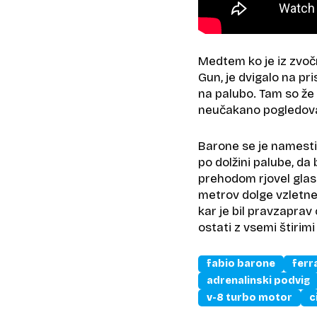
Medtem ko je iz zvoč
Gun, je dvigalo na pri
na palubo. Tam so že č
neučakano pogledoval
Barone se je namestil
po dolžini palube, da 
prehodom rjovel glas
metrov dolge vzletne 
kar je bil pravzaprav 
ostati z vsemi štirimi
fabio barone
ferr
adrenalinski podvig
v-8 turbo motor
c