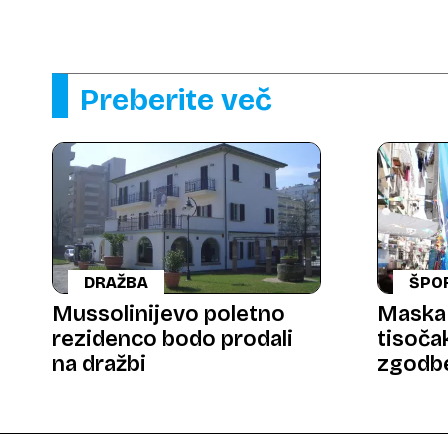
Preberite več
DRAŽBA
ŠPO
Mussolinijevo poletno
Maska g
rezidenco bodo prodali
tisoča
na dražbi
zgodbe
nogom