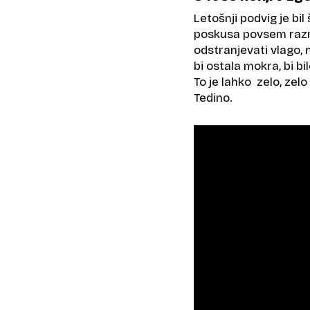
Letošnji podvig je bil 
poskusa povsem razmo
odstranjevati vlago, 
bi ostala mokra, bi bi
To je lahko zelo, zel
Tedino.