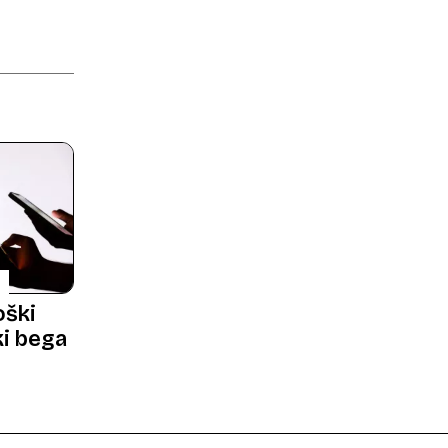
oški
ki bega