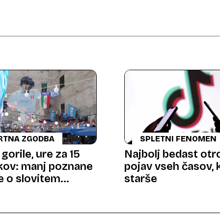
RTNA ZGODBA
SPLETNI FENOMEN
orile, ure za 15
Najbolj bedast otr
kov: manj poznane
pojav vseh časov, 
 o slovitem
starše
etašu