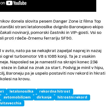
nikov donela slovita pesem
Danger Zone
iz filma Top
staniški strani letalonosilke dvignilo Baronejevo ekipo
akali novinarji, pomorski častniki in VIP-gosti. Vsi so
i proti rdeče-črnemu ferrariju SF90.
 v avto, nato pa se nekajkrat zapeljal naprej in nazaj
bi ogrel turbomotor V8 s 1085 konji. Ta je z vsakim
neje. Naposled se je namestil na skrajni konec 236
steze in čakal na znak za start. Podvig je minil v hipu,
cilj, Baroneju pa je uspelo postaviti nov rekord in hkrati
 kolesi na krovu.
ari
letalonosilka
rekordna hitrost
avtomobilizem
dirkanje
hitrostni rekord
ivitavecchia