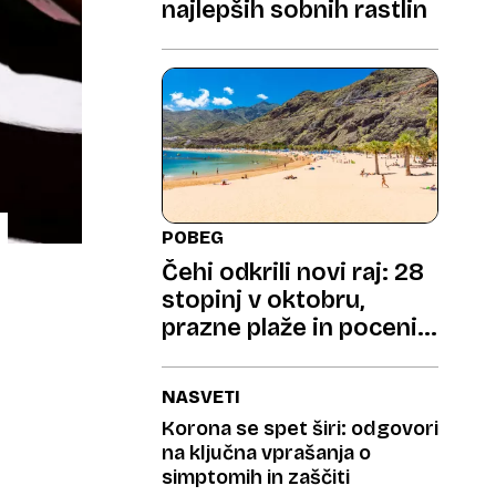
najlepših sobnih rastlin
POBEG
Čehi odkrili novi raj: 28
stopinj v oktobru,
prazne plaže in poceni
pivo
NASVETI
Korona se spet širi: odgovori
na ključna vprašanja o
simptomih in zaščiti