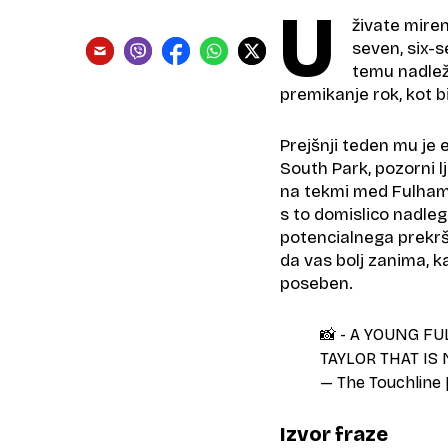
U
živate miren
seven, six-
temu nadlež
premikanje rok, kot bi
Prejšnji teden mu je 
South Park, pozorni l
na tekmi med Fulhamo
s to domislico nadle
potencialnega prekrš
da vas bolj zanima, ka
poseben.
📸 - A YOUNG F
TAYLOR THAT IS
— The Touchline |
Izvor fraze