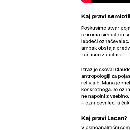
Kaj pravi semiot
Poskusimo stvar pojas
oziroma simboli) in s
lebdeči označevalec.
ampak obstaja predvs
začasno zapolnijo.
Izraz je skoval Claude
antropologiji za poja
religijah. Mana je »n
konkretnega. Je označ
ne napolni z vsebino.
– označevalec, ki ča
Kaj pravi Lacan?
V psihoanalitični sem