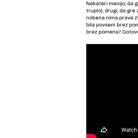
Nekateri menijo, da g
truplo), drugi, da gre
nobena nima prave zve
bila povsem brez pom
brez pomena? Gotovo 