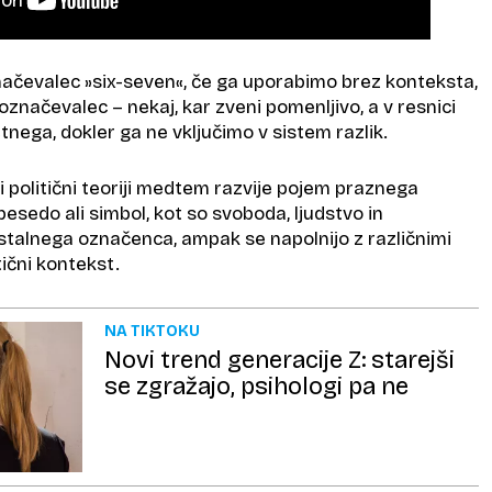
značevalec »six-seven«, če ga uporabimo brez konteksta,
 označevalec – nekaj, kar zveni pomenljivo, a v resnici
nega, dokler ga ne vključimo v sistem razlik.
i politični teoriji medtem razvije pojem praznega
esedo ali simbol, kot so svoboda, ljudstvo in
stalnega označenca, ampak se napolnijo z različnimi
ični kontekst.
NA TIKTOKU
Novi trend generacije Z: starejši
se zgražajo, psihologi pa ne