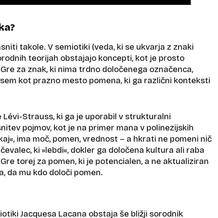
ika?
niti takole. V semiotiki (veda, ki se ukvarja z znaki
orodnih teorijah obstajajo koncepti, kot je prosto
 Gre za znak, ki nima trdno določenega označenca,
em kot prazno mesto pomena, ki ga različni konteksti
 Lévi-Strauss, ki ga je uporabil v strukturalni
snitev pojmov, kot je na primer mana v polinezijskih
ekaj«, ima moč, pomen, vrednost – a hkrati ne pomeni nič
evalec, ki »lebdi«, dokler ga določena kultura ali raba
 Gre torej za pomen, ki je potencialen, a ne aktualiziran
ka, da mu kdo določi pomen.
iotiki Jacquesa Lacana obstaja še bližji sorodnik