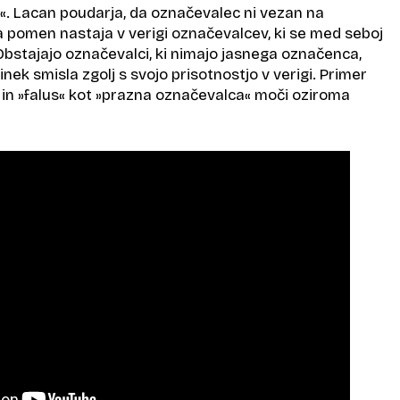
. Lacan poudarja, da označevalec ni vezan na
pomen nastaja v verigi označevalcev, ki se med seboj
bstajajo označevalci, ki nimajo jasnega označenca,
nek smisla zgolj s svojo prisotnostjo v verigi. Primer
 in »falus« kot »prazna označevalca« moči oziroma