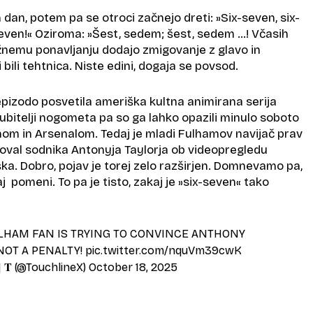
 dan, potem pa se otroci začnejo dreti: »Six-seven, six-
seven!« Oziroma: »Šest, sedem; šest, sedem …! Včasih
nemu ponavljanju dodajo zmigovanje z glavo in
 bili tehtnica. Niste edini, dogaja se povsod.
epizodo posvetila ameriška kultna animirana serija
jubitelji nogometa pa so ga lahko opazili minulo soboto
m in Arsenalom. Tedaj je mladi Fulhamov navijač prav
goval sodnika Antonyja Taylorja ob videopregledu
ka. Dobro, pojav je torej zelo razširjen. Domnevamo pa,
j pomeni. To pa je tisto, zakaj je »six-seven« tako
ULHAM FAN IS TRYING TO CONVINCE ANTHONY
 NOT A PENALTY!
pic.twitter.com/nquVm39cwK
 𝐓 (@TouchlineX)
October 18, 2025