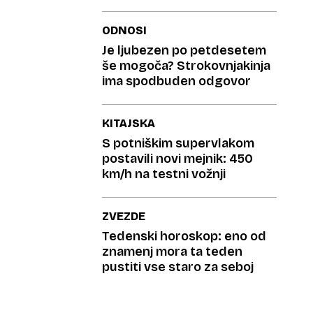
ODNOSI
Je ljubezen po petdesetem
še mogoča? Strokovnjakinja
ima spodbuden odgovor
KITAJSKA
S potniškim supervlakom
postavili novi mejnik: 450
km/h na testni vožnji
ZVEZDE
Tedenski horoskop: eno od
znamenj mora ta teden
pustiti vse staro za seboj