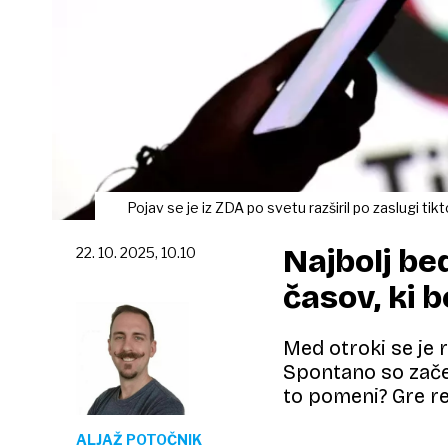
Pojav se je iz ZDA po svetu razširil po zaslugi ti
Najbolj be
22. 10. 2025, 10.10
časov, ki 
Med otroki se je 
Spontano so začel
to pomeni? Gre re
ALJAŽ POTOČNIK