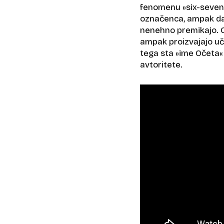
fenomenu »six-seven«
označenca, ampak da 
nenehno premikajo. O
ampak proizvajajo uči
tega sta »ime Očeta«
avtoritete.