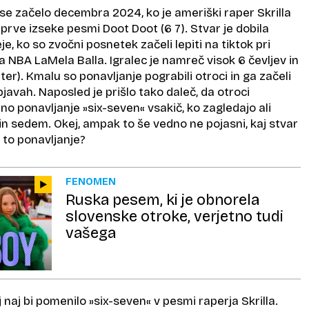
se začelo decembra 2024, ko je ameriški raper Skrilla
ti prve izseke pesmi
Doot Doot (6 7)
. Stvar je dobila
e, ko so zvočni posnetek začeli lepiti na tiktok pri
ja NBA LaMela Balla. Igralec je namreč visok 6 čevljev in
ter). Kmalu so ponavljanje pograbili otroci in ga začeli
bjavah. Naposled je prišlo tako daleč, da otroci
o ponavljanje »six-seven« vsakič, ko zagledajo ali
t in sedem. Okej, ampak to še vedno ne pojasni, kaj stvar
 to ponavljanje?
FENOMEN
Ruska pesem, ki je obnorela
slovenske otroke, verjetno tudi
vašega
j naj bi pomenilo »six-seven« v pesmi raperja Skrilla​.