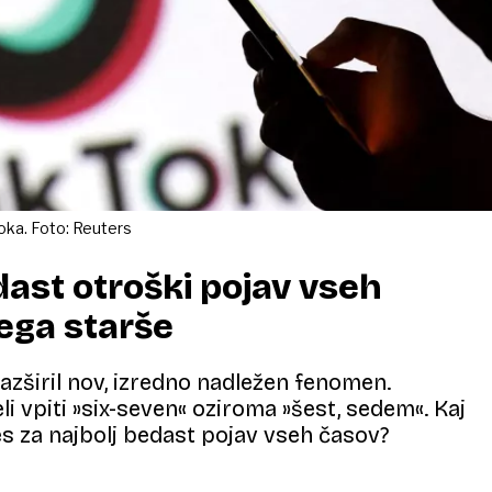
ktoka. Foto: Reuters
dast otroški pojav vseh
bega starše
razširil nov, izredno nadležen fenomen.
i vpiti »six-seven« oziroma »šest, sedem«. Kaj
s za najbolj bedast pojav vseh časov?