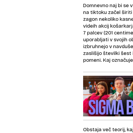
Domnevno naj bi se v
na tiktoku začel širi
zagon nekoliko kasnej
videih akcij košarkar
7 palcev (201 centime
uporabljati v svojih o
izbruhnejo v navdušen
zaslišijo številki šes
pomeni. Kaj označuje
Obstaja več teorij, ka