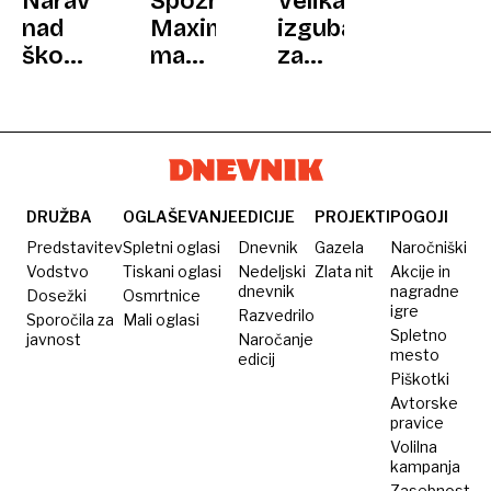
Naravno
Spoznajte
Velika
nad
Maximusa:
izguba
škodljivce:
maček
za
kako
z
zgodovino:
ukrepati,
mačjim
zakaj
ko
aidsom
bogati
zavijači
je
uničujejo
napadejo
postal
vrhunske
jablane
novi
starinske
DRUŽBA
OGLAŠEVANJE
EDICIJE
PROJEKTI
POGOJI
in
nogometni
ure?
Predstavitev
Spletni oglasi
Dnevnik
Gazela
Naročniški
slive?
prerok
Vodstvo
Tiskani oglasi
Nedeljski
Zlata nit
Akcije in
dnevnik
nagradne
Dosežki
Osmrtnice
igre
Razvedrilo
Sporočila za
Mali oglasi
Spletno
javnost
Naročanje
mesto
edicij
Piškotki
Avtorske
pravice
Volilna
kampanja
Zasebnost