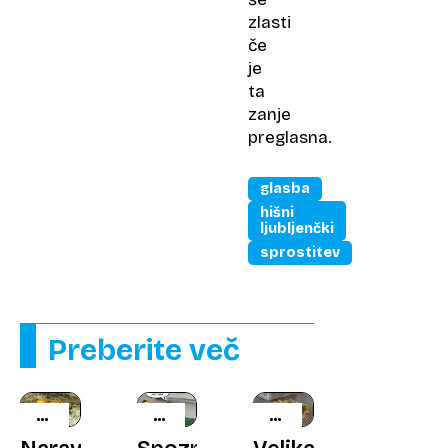
zlasti
če
je
ta
zanje
preglasna.
glasba
hišni
ljubljenčki
sprostitev
Preberite več
KMETIJSKI
NAPOVEDOVANJE
ZAŽELENO
NASVETI
REZULTATOV
ZLATO