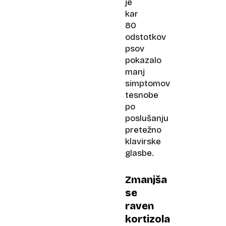
je
kar
80
odstotkov
psov
pokazalo
manj
simptomov
tesnobe
po
poslušanju
pretežno
klavirske
glasbe.
Zmanjša
se
raven
kortizola