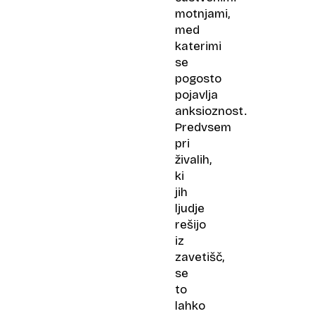
motnjami,
med
katerimi
se
pogosto
pojavlja
anksioznost.
Predvsem
pri
živalih,
ki
jih
ljudje
rešijo
iz
zavetišč,
se
to
lahko