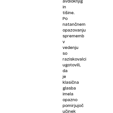
avdioknjig
in
tišine.
Po
natančnem
opazovanju
sprememb
v
vedenju
so
raziskovalci
ugotovili,
da
je
klasična
glasba
imela
opazno
pomirjujoč
učinek