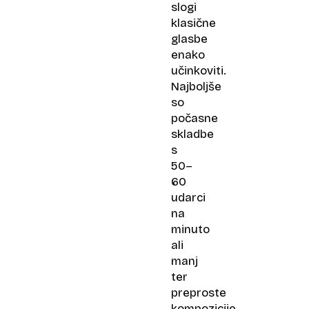
slogi
klasične
glasbe
enako
učinkoviti.
Najboljše
so
počasne
skladbe
s
50–
60
udarci
na
minuto
ali
manj
ter
preproste
kompozicije