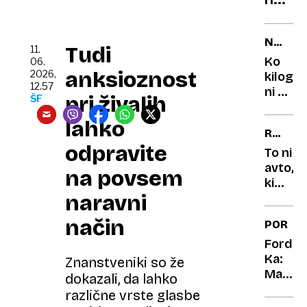
dolga
Neute
pohod
konfli
pravlj
NAPAČ
Tudi
in
11.
MERSK
Ko
06.
preob
ENOTE
anksioznost
2026,
kilogr
na
12.57
ni bil
pri živalih
ŠF
finan
kilogr
podro
napake
lahko
RENAU
ki so
odpravite
CLIO
skoraj
To ni
povzro
avto,
na povsem
katast
ki
naravni
sta
ga
način
PORTR
vozila
dedek
Ford
in
Ka:
Znanstveniki so že
babica
Mali
dokazali, da lahko
čudak,
različne vrste glasbe
ki si