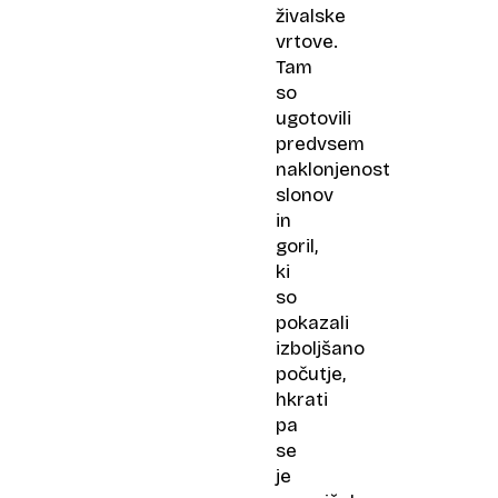
živalske
vrtove.
Tam
so
ugotovili
predvsem
naklonjenost
slonov
in
goril,
ki
so
pokazali
izboljšano
počutje,
hkrati
pa
se
je