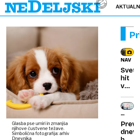
AKTUAL
Pr
NAVDI
Sveto
hit
v
sever
Sloven
uradn
KAJ
odprt
NAS
Preve
Glasba pse umiri in zmanjša
187
ČAKA?
njihove čustvene težave.
dnevn
kilom
Simbolična fotografija: arhiv
Dnevnika
horos