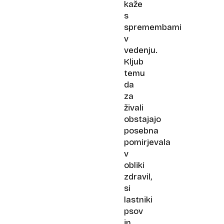
kaže
s
spremembami
v
vedenju.
Kljub
temu
da
za
živali
obstajajo
posebna
pomirjevala
v
obliki
zdravil,
si
lastniki
psov
in