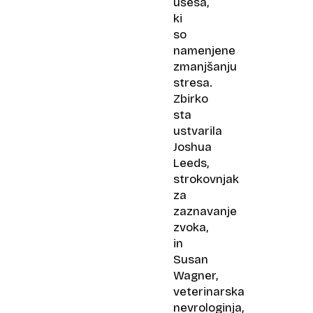
ušesa,
ki
so
namenjene
zmanjšanju
stresa.
Zbirko
sta
ustvarila
Joshua
Leeds,
strokovnjak
za
zaznavanje
zvoka,
in
Susan
Wagner,
veterinarska
nevrologinja,