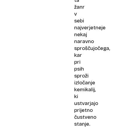
ta
žanr
v
sebi
najverjetneje
nekaj
naravno
sproščujočega,
kar
pri
psih
sproži
izločanje
kemikalij,
ki
ustvarjajo
prijetno
čustveno
stanje.