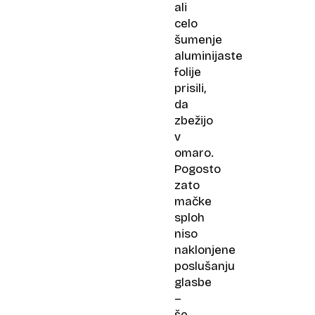
ali
celo
šumenje
aluminijaste
folije
prisili,
da
zbežijo
v
omaro.
Pogosto
zato
mačke
sploh
niso
naklonjene
poslušanju
glasbe
–
še