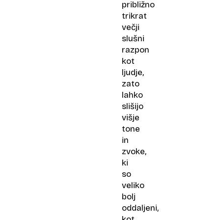
približno
trikrat
večji
slušni
razpon
kot
ljudje,
zato
lahko
slišijo
višje
tone
in
zvoke,
ki
so
veliko
bolj
oddaljeni,
kot