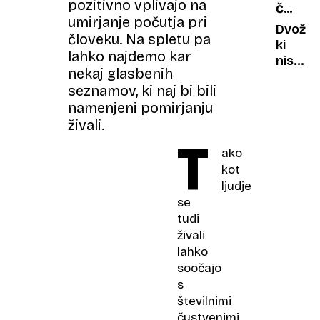
pozitivno vplivajo na
ČUDNI
je
umirjanje počutja pri
AVTOMO
upal
Dvoživ
človeku. Na spletu pa
biti
ki
lahko najdemo kar
čuden
niso
nekaj glasbenih
nikoli
seznamov, ki naj bi bili
zaživel
namenjeni pomirjanju
živali.
T
ako
kot
ljudje
se
tudi
živali
lahko
soočajo
s
številnimi
čustvenimi