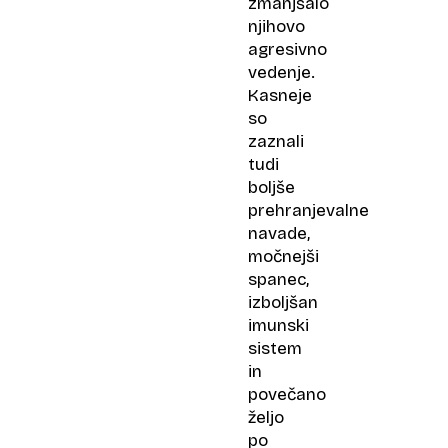
zmanjšalo
njihovo
agresivno
vedenje.
Kasneje
so
zaznali
tudi
boljše
prehranjevalne
navade,
močnejši
spanec,
izboljšan
imunski
sistem
in
povečano
željo
po