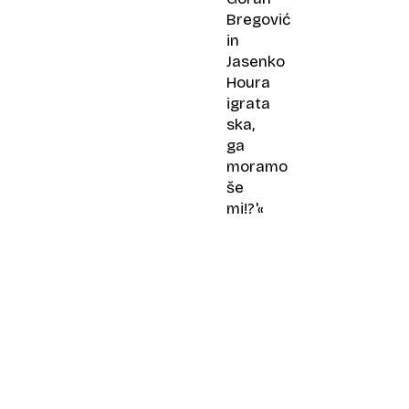
Bregović
in
Jasenko
Houra
igrata
ska,
ga
moramo
še
mi!?'«