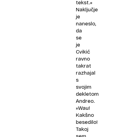
tekst.«
Naključje
je
naneslo,
da
se
je
Cvikić
ravno
takrat
razhajal
s
svojim
dekletom
Andreo.
»Wau!
Kakšno
besedilo!
Takoj
sem