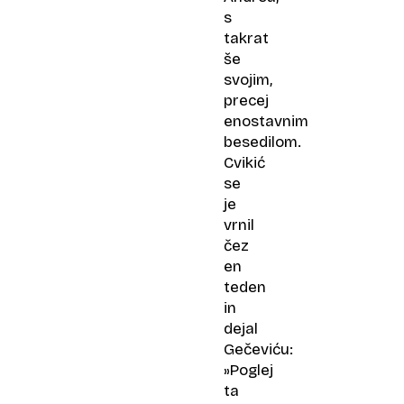
s
takrat
še
svojim,
precej
enostavnim
besedilom.
Cvikić
se
je
vrnil
čez
en
teden
in
dejal
Gečeviću:
»Poglej
ta