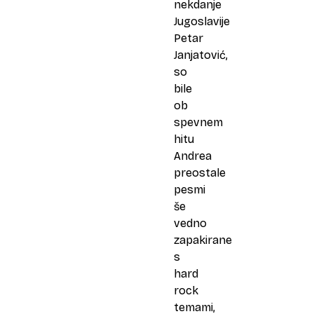
nekdanje
Jugoslavije
Petar
Janjatović,
so
bile
ob
spevnem
hitu
Andrea
preostale
pesmi
še
vedno
zapakirane
s
hard
rock
temami,