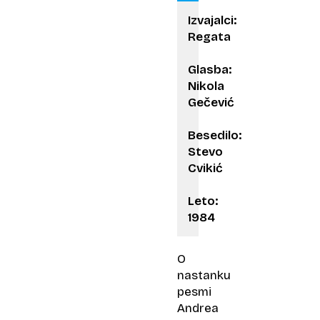
Izvajalci:
Regata
Glasba:
Nikola
Gečević
Besedilo:
Stevo
Cvikić
Leto:
1984
O
nastanku
pesmi
Andrea