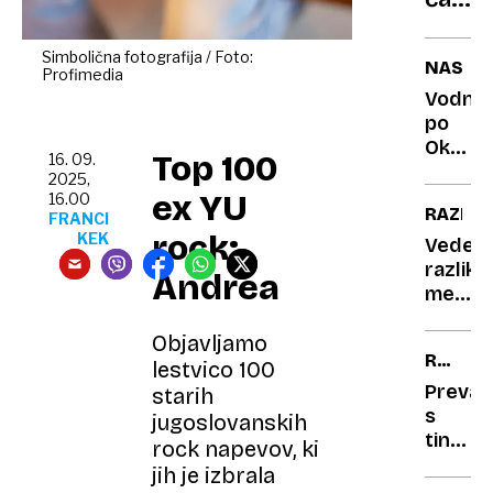
elite
za v
šolo,
Simbolična fotografija / Foto:
NASVET
Profimedia
ampa
Vodnik
tudi
po
– za
Oktobe
Top 100
16. 09.
uši
Kako
2025,
se
ex YU
16.00
RAZISK
izognit
FRANCI
rock:
KEK
globa
Vedenj
razlike
Andrea
med
delfini
Objavljamo
vplivaj
RDEČA
tudi
lestvico 100
TIRALI
na
Prevar
starih
njihov
s
jugoslovanskih
jedilnik
tinderj
rock napevov, ki
aretiral
jih je izbrala
v