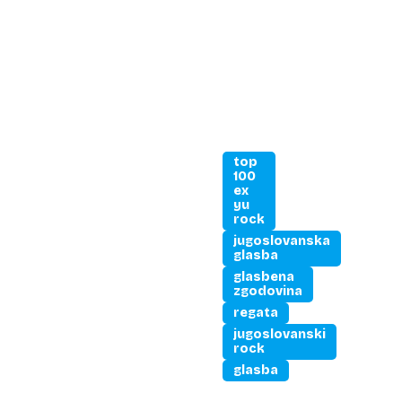
top
100
ex
yu
rock
jugoslovanska
glasba
glasbena
zgodovina
regata
jugoslovanski
rock
glasba