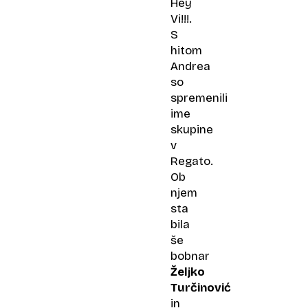
Hey
Vi!!!.
S
hitom
Andrea
so
spremenili
ime
skupine
v
Regato.
Ob
njem
sta
bila
še
bobnar
Željko
Turčinović
in