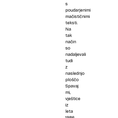
s
poudarjenimi
mačističnimi
teksti.
Na
tak
način
so
nadaljevali
tudi
z
naslednjo
ploščo
Spavaj
mi,
vještice
iz
leta
1986,