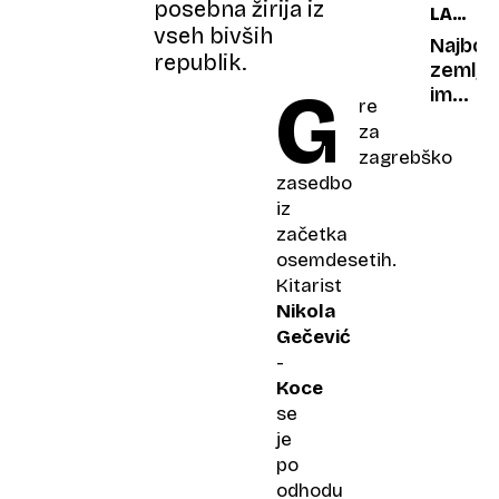
posebna žirija iz
LARRY
Gruziji
vseh bivših
ELLISO
Najbog
republik.
zemlja
G
ima
re
zanimi
za
običaj,
zagrebško
bližnji
zasedbo
kupuje
iz
poseb
začetka
darila
osemdesetih.
Kitarist
Nikola
Gečević
-
Koce
se
je
po
odhodu