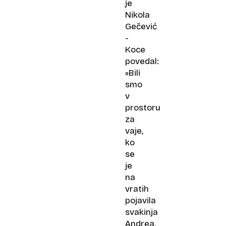
je
Nikola
Gečević
-
Koce
povedal:
»Bili
smo
v
prostoru
za
vaje,
ko
se
je
na
vratih
pojavila
svakinja
Andrea.