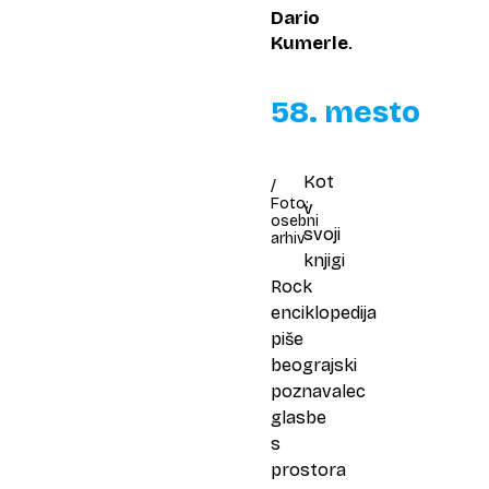
Dario
Kumerle
.
58. mesto
Kot
/
Foto:
v
osebni
svoji
arhiv
knjigi
Rock
enciklopedija
piše
beograjski
poznavalec
glasbe
s
prostora