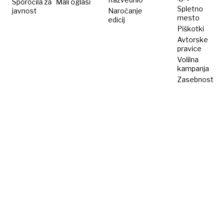
Sporočila za
Mali oglasi
Spletno
javnost
Naročanje
mesto
edicij
Piškotki
Avtorske
pravice
Volilna
kampanja
Zasebnost