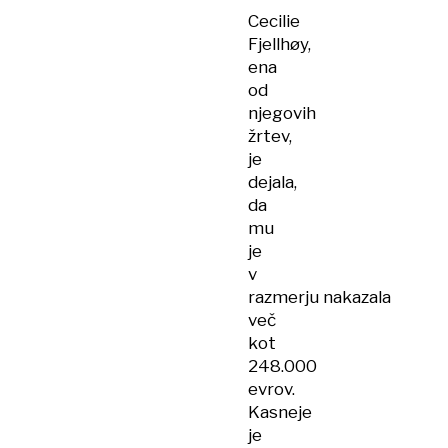
Cecilie
Fjellhøy,
ena
od
njegovih
žrtev,
je
dejala,
da
mu
je
v
razmerju nakazala
več
kot
248.000
evrov.
Kasneje
je