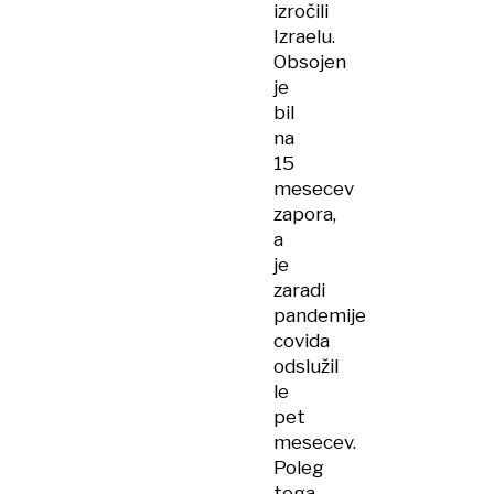
izročili
Izraelu.
Obsojen
je
bil
na
15
mesecev
zapora,
a
je
zaradi
pandemije
covida
odslužil
le
pet
mesecev.
Poleg
tega