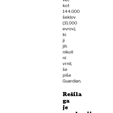
kot
144.000
šeklov
(31.000
evrov),
ki
ji
jih
nikoli
ni
vrnil,
še
piše
Guardian.
Rešila
ga
je