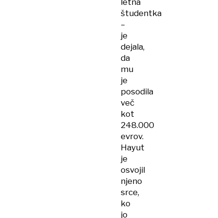
letna
študentka
–
je
dejala,
da
mu
je
posodila
več
kot
248.000
evrov.
Hayut
je
osvojil
njeno
srce,
ko
jo