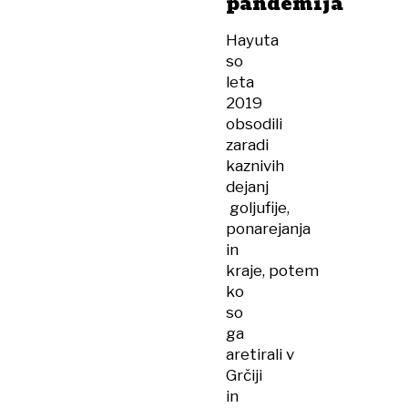
pandemija
Hayuta
so
leta
2019
obsodili
zaradi
kaznivih
dejanj
goljufije,
ponarejanja
in
kraje, potem
ko
so
ga
aretirali v
Grčiji
in