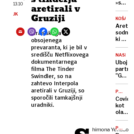
v
»srhlji
13.10
aretirali v
Slovenij
zakon?
JK
kje
Gruziji
Vse,
KOŠARK
jih je
kar
Aretira
največ
morat
Izraelskega
sodnik
vedeti
ki ni
obsojenega
o
prepoz
prevaranta, ki je bil v
refer
Iva
središču Netflixovega
o
NASILJE
Daneua
dokumentarnega
končan
Uboj
Sumijo
filma The Tinder
življen
partner
ga
Swindler, so na
"Grozil
poveza
je,
zahtevo Interpola
s
da
aretirali v Gruziji, so
krimin
POSNET
mi
sporočili tamkajšnji
ZLORAB
združb
Covid
bo
uradniki.
kot
dojenč
olajšev
izrezal
okolišč
iz
pri
trebuh
POTROŠ
himona Yehudo
razpeč
KOTIČE