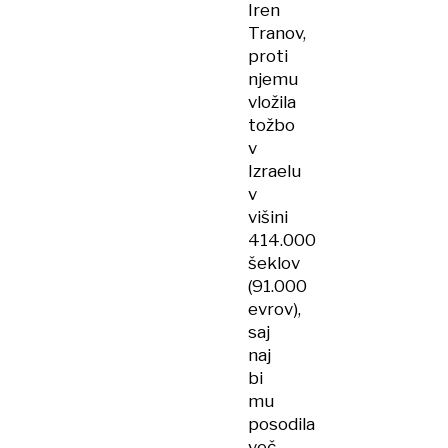
Iren
Tranov,
proti
njemu
vložila
tožbo
v
Izraelu
v
višini
414.000
šeklov
(91.000
evrov),
saj
naj
bi
mu
posodila
več