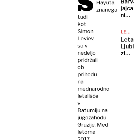
S
Barva
Hayuta,
posnet
jajca
znanega
zlorab
ni
tudi
otrok
pomem
kot
glede
Simon
LETALS
kakovo
PROME
Leviev,
Letali
šteje
so v
Ljublja
samo
nedeljo
zimski
ena
pridržali
vozni
stvar
red
ob
(in
in tri
prihodu
to ni
nove
na
lupina)
destina
mednarodno
letališče
v
Batumiju na
jugozahodu
Gruzije. Med
letoma
2017