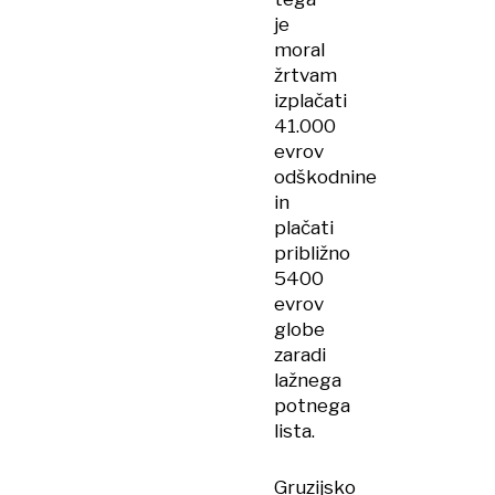
je
moral
žrtvam
izplačati
41.000
evrov
odškodnine
in
plačati
približno
5400
evrov
globe
zaradi
lažnega
potnega
lista.
Gruzijsko