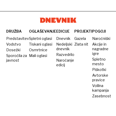
DRUŽBA
OGLAŠEVANJE
EDICIJE
PROJEKTI
POGOJI
Predstavitev
Spletni oglasi
Dnevnik
Gazela
Naročniški
Vodstvo
Tiskani oglasi
Nedeljski
Zlata nit
Akcije in
dnevnik
nagradne
Dosežki
Osmrtnice
igre
Razvedrilo
Sporočila za
Mali oglasi
Spletno
javnost
Naročanje
mesto
edicij
Piškotki
Avtorske
pravice
Volilna
kampanja
Zasebnost