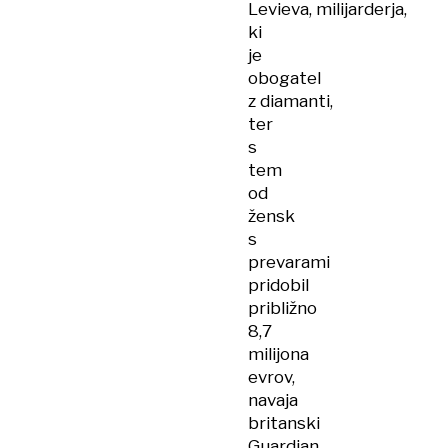
Levieva, milijarderja,
ki
je
obogatel
z diamanti,
ter
s
tem
od
žensk
s
prevarami
pridobil
približno
8,7
milijona
evrov,
navaja
britanski
Guardian.