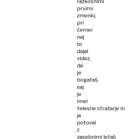
razkošnimi
prvimi
zmenki,
pri
čemer
naj
bi
dajal
videz,
da
je
bogataš,
saj
je
imel
telesne stražarje in
je
potoval
z
zasebnimi letali.