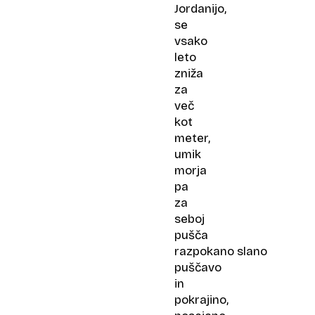
Jordanijo,
se
vsako
leto
zniža
za
več
kot
meter,
umik
morja
pa
za
seboj
pušča
razpokano slano
puščavo
in
pokrajino,