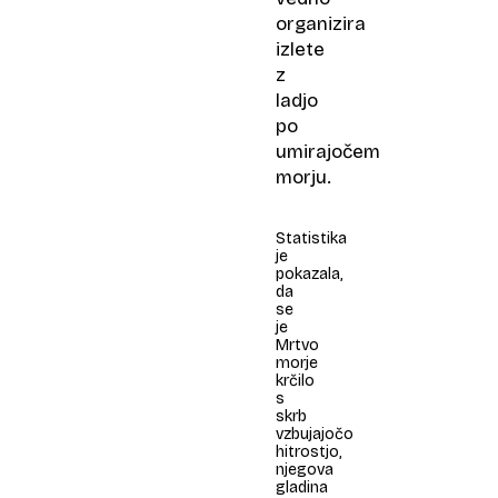
organizira
izlete
z
ladjo
po
umirajočem
morju.
Statistika
je
pokazala,
da
se
je
Mrtvo
morje
krčilo
s
skrb
vzbujajočo
hitrostjo,
njegova
gladina