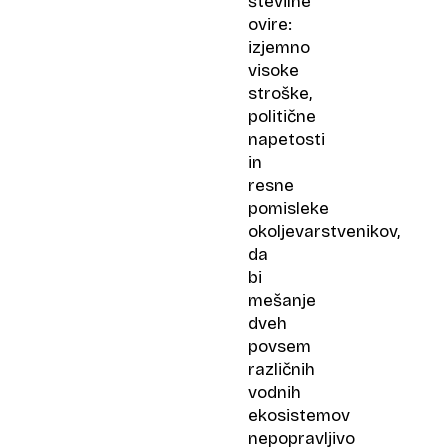
številne
ovire:
izjemno
visoke
stroške,
politične
napetosti
in
resne
pomisleke
okoljevarstvenikov,
da
bi
mešanje
dveh
povsem
različnih
vodnih
ekosistemov
nepopravljivo