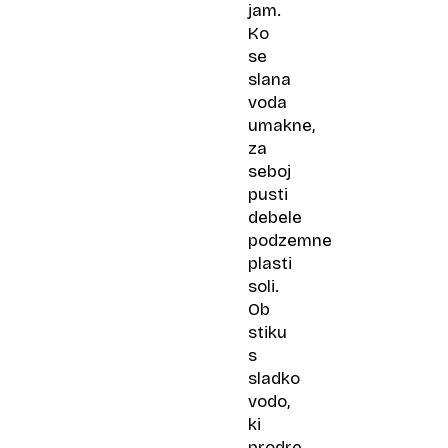
jam.
Ko
se
slana
voda
umakne,
za
seboj
pusti
debele
podzemne
plasti
soli.
Ob
stiku
s
sladko
vodo,
ki
prodre