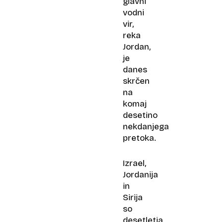
glavni
vodni
vir,
reka
Jordan,
je
danes
skrčen
na
komaj
desetino
nekdanjega
pretoka.
Izrael,
Jordanija
in
Sirija
so
desetletja