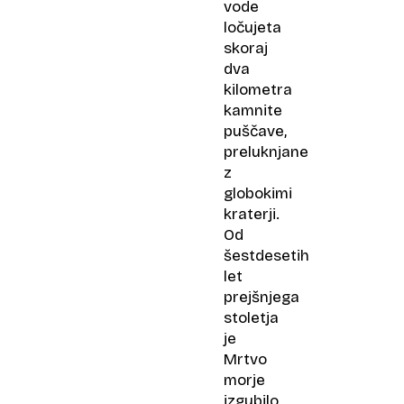
vode
ločujeta
skoraj
dva
kilometra
kamnite
puščave,
preluknjane
z
globokimi
kraterji.
Od
šestdesetih
let
prejšnjega
stoletja
je
Mrtvo
morje
izgubilo