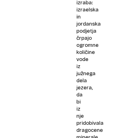
izraba:
izraelska
in
jordanska
podjetja
črpajo
ogromne
količine
vode
iz
južnega
dela
jezera,
da
bi
iz
nje
pridobivala
dragocene
minerale,