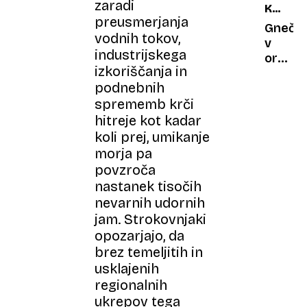
zaradi
KOMUNI
preusmerjanja
SATELIT
Gneča
vodnih tokov,
v
industrijskega
orbiti:
izkoriščanja in
nad
podnebnih
nami
sprememb krči
vedno
več
hitreje kot kadar
satelit
koli prej, umikanje
še
morja pa
več
povzroča
jih
nastanek tisočih
bo
nevarnih udornih
jam. Strokovnjaki
opozarjajo, da
brez temeljitih in
usklajenih
regionalnih
ukrepov tega