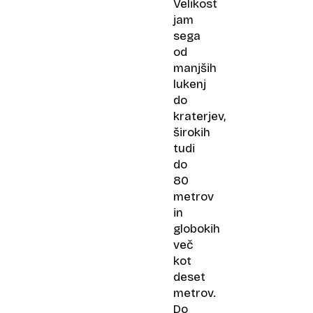
Velikost
jam
sega
od
manjših
lukenj
do
kraterjev,
širokih
tudi
do
80
metrov
in
globokih
več
kot
deset
metrov.
Do