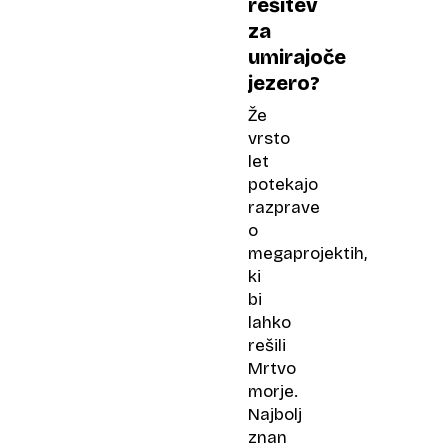
rešitev
za
umirajoče
jezero?
Že
vrsto
let
potekajo
razprave
o
megaprojektih,
ki
bi
lahko
rešili
Mrtvo
morje.
Najbolj
znan