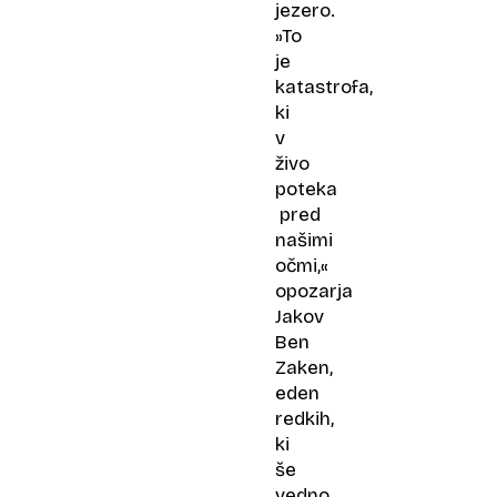
jezero.
»To
je
katastrofa,
ki
v
živo
poteka
pred
našimi
očmi,«
opozarja
Jakov
Ben
Zaken,
eden
redkih,
ki
še
vedno