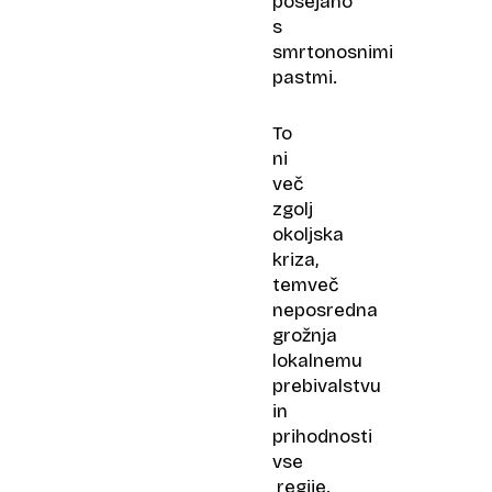
posejano
s
smrtonosnimi
pastmi.
To
ni
več
zgolj
okoljska
kriza,
temveč
neposredna
grožnja
lokalnemu
prebivalstvu
in
prihodnosti
vse
regije.