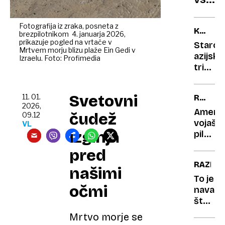
nekat
v
letala
letu
»zobe
Fotografija iz zraka, posneta z
KULINA
brezpilotnikom 4. januarja 2026,
2026
na
TRIK
prikazuje pogled na vrtače v
Starod
Na
motor
Mrtvem morju blizu plaže Ein Gedi v
azijski
Izraelu. Foto: Profimedia
Baliju
trik:
vstopi
kako
šele
skuhat
Svetovni
11. 01.
RESNIČ
v
popoln
2026,
DOSJEJ
leto
riž?
Ameriš
čudež
09.12
X
Uporab
vojaški
1948,
VL
izginja
svoj
piloti
v
prst
nad
Grčiji
pred
morje
pa
RAZISK
opazli
našimi
kar
nenav
To je
v
očmi
leteče
navad
2802
predm
številn
milijon
Mrtvo morje se