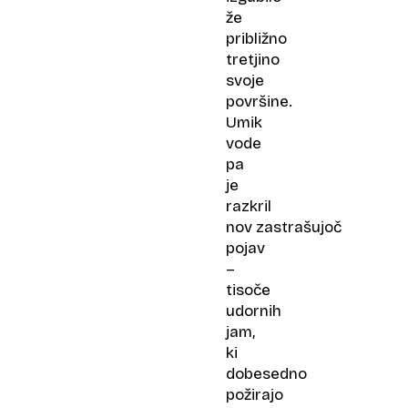
že
približno
tretjino
svoje
površine.
Umik
vode
pa
je
razkril
nov zastrašujoč
pojav
–
tisoče
udornih
jam,
ki
dobesedno
požirajo