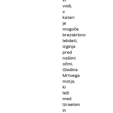
in
vodi,
v
kateri
je
mogoče
brezskrbno
lebdeti,
izginja
pred
našimi
očmi.
Gladina
Mrtvega
morja,
ki
leži
med
Izraelom
in