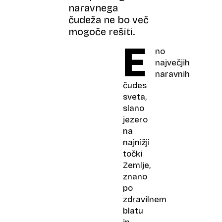
naravnega
čudeža ne bo več
mogoče rešiti.
E
no
največjih
naravnih
čudes
sveta,
slano
jezero
na
najnižji
točki
Zemlje,
znano
po
zdravilnem
blatu