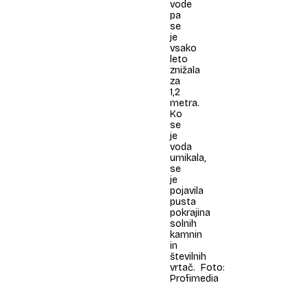
vode
pa
se
je
vsako
leto
znižala
za
1,2
metra.
Ko
se
je
voda
umikala,
se
je
pojavila
pusta
pokrajina
solnih
kamnin
in
številnih
vrtač. Foto:
Profimedia