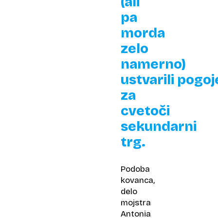
(ali
pa
morda
zelo
namerno)
ustvarili pogoj
za
cvetoči
sekundarni
trg.
Podoba
kovanca,
delo
mojstra
Antonia