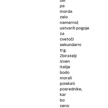
(ali
pa
morda
zelo
namerno)
ustvarili pogoje
za
cvetoči
sekundarni
trg.
Zbiratelji
izven
Italije
bodo
morali
poiskati
posrednike,
kar
bo
ceno