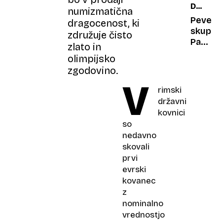
DOBIL
danes
Merkel
numizmatična
HČERK
najraje
in
Pevec
dragocenost, ki
Alexan
skupin
združuje čisto
Dumas
Parni
zlato in
valjak
olimpijsko
postal
zgodovino.
očka
V
rimski
državni
kovnici
so
nedavno
skovali
prvi
evrski
kovanec
z
nominalno
vrednostjo