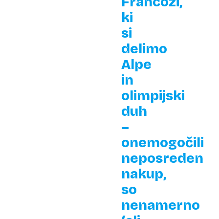
Francozi,
ki
si
delimo
Alpe
in
olimpijski
duh
–
onemogočili
neposreden
nakup,
so
nenamerno