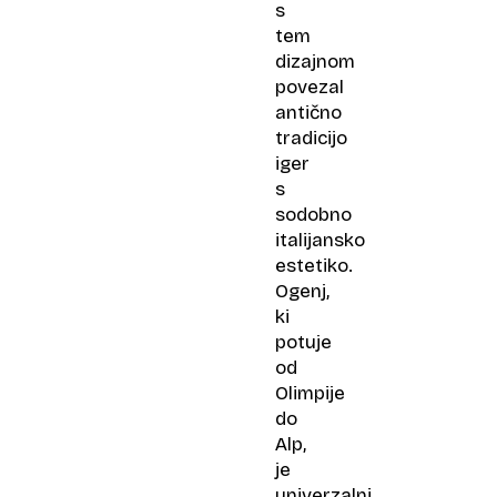
s
tem
dizajnom
povezal
antično
tradicijo
iger
s
sodobno
italijansko
estetiko.
Ogenj,
ki
potuje
od
Olimpije
do
Alp,
je
univerzalni