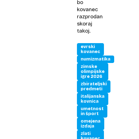
bo
kovanec
razprodan
skoraj
takoj.
evrski
kovanec
numizmatika
zimske
olimpijske
igre 2026
zbirateljski
predmeti
italijanska
kovnica
umetnost
in šport
omejena
izdaja
zlati
kovanec