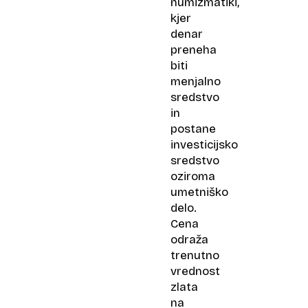
numizmatiki,
kjer
denar
preneha
biti
menjalno
sredstvo
in
postane
investicijsko
sredstvo
oziroma
umetniško
delo.
Cena
odraža
trenutno
vrednost
zlata
na