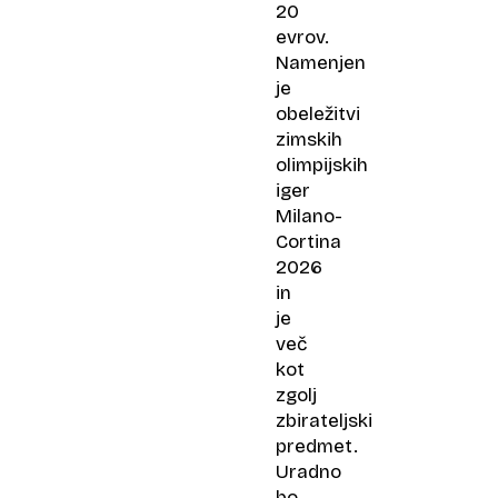
20
evrov.
Namenjen
je
obeležitvi
zimskih
olimpijskih
iger
Milano-
Cortina
2026
in
je
več
kot
zgolj
zbirateljski
predmet.
Uradno
bo