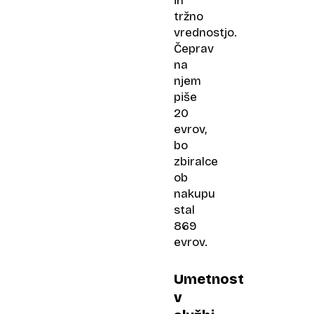
in
tržno
vrednostjo.
Čeprav
na
njem
piše
20
evrov,
bo
zbiralce
ob
nakupu
stal
869
evrov.
Umetnost
v