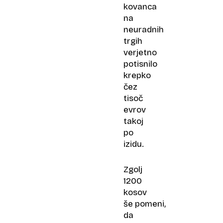
kovanca
na
neuradnih
trgih
verjetno
potisnilo
krepko
čez
tisoč
evrov
takoj
po
izidu.
Zgolj
1200
kosov
še pomeni,
da