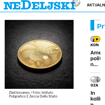
AKTUAL
Pr
KONTE
Ameri
politi
napad
avstr
preds
Hidža
OZADJE
si
In
Zlati kovanec / Foto: Istituto
zatak
Poligrafico E Zecca Dello Stato
kolik
v
naj