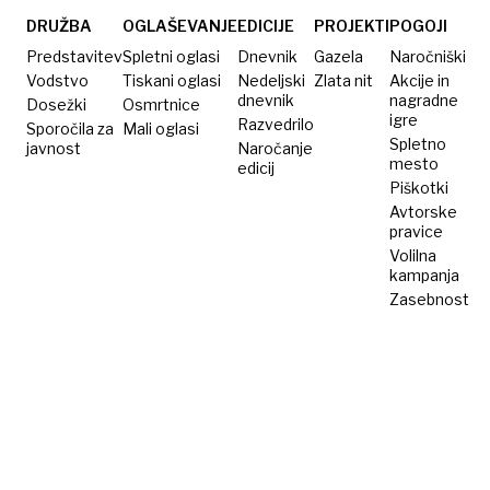
tonskega
človek
nosoroga
namerno
DRUŽBA
OGLAŠEVANJE
EDICIJE
PROJEKTI
POGOJI
izniči
Predstavitev
Spletni oglasi
Dnevnik
Gazela
Naročniški
otrokov
Vodstvo
Tiskani oglasi
Nedeljski
Zlata nit
Akcije in
dnevnik
nagradne
Dosežki
Osmrtnice
trud?«
igre
Razvedrilo
Sporočila za
Mali oglasi
Spletno
javnost
Naročanje
mesto
edicij
Piškotki
Avtorske
pravice
Volilna
kampanja
Zasebnost