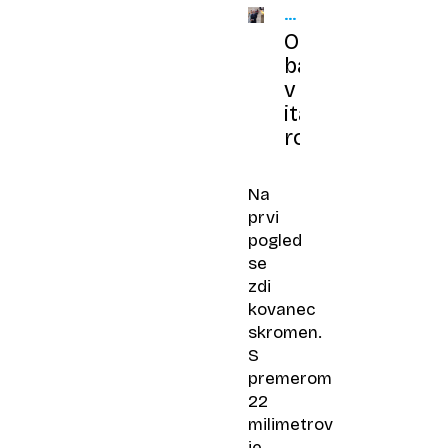
OLIMPIJSKE
IGRE
Olimpijska
bakla
v
italijanskih
rokah
Na
prvi
pogled
se
zdi
kovanec
skromen.
S
premerom
22
milimetrov
je