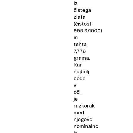
iz
čistega
zlata
(čistosti
999,9/1000)
in
tehta
7,776
grama.
Kar
najbolj
bode
v
oči,
je
razkorak
med
njegovo
nominalno