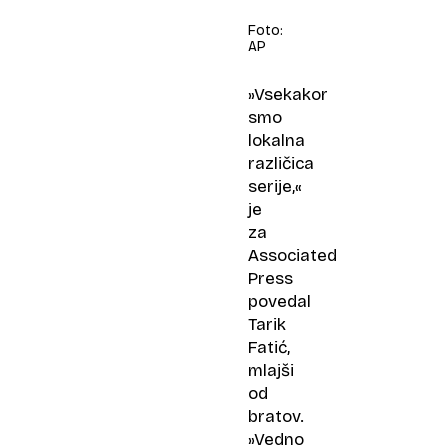
Foto:
AP
»Vsekakor
smo
lokalna
različica
serije,«
je
za
Associated
Press
povedal
Tarik
Fatić,
mlajši
od
bratov.
»Vedno