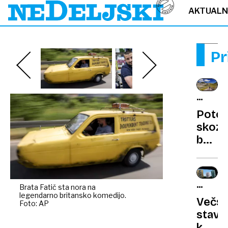
AKTUAL
Pr
KOLES
POTI
Potov
PO
skozi
HRVAŠK
boga
narav
kontr
NAJVEČ
Brata Fatič sta nora na
legendarno britansko komedijo.
GROŽN
Večst
Foto: AP
stavb
kot