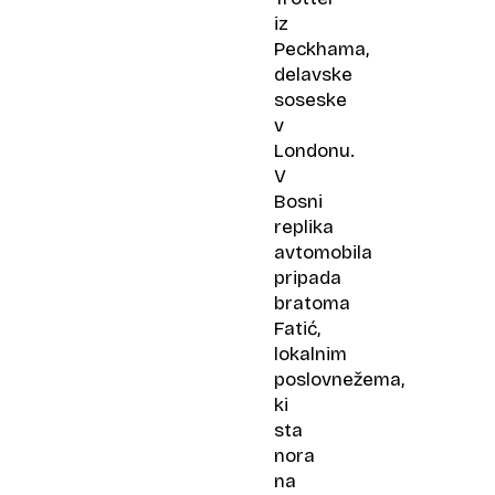
iz
Peckhama,
delavske
soseske
v
Londonu.
V
Bosni
replika
avtomobila
pripada
bratoma
Fatić,
lokalnim
poslovnežema,
ki
sta
nora
na