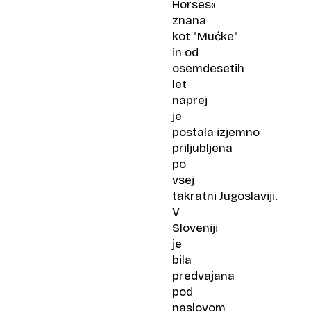
Horses«
znana
kot "Mućke"
in od
osemdesetih
let
naprej
je
postala izjemno
priljubljena
po
vsej
takratni Jugoslaviji.
V
Sloveniji
je
bila
predvajana
pod
naslovom