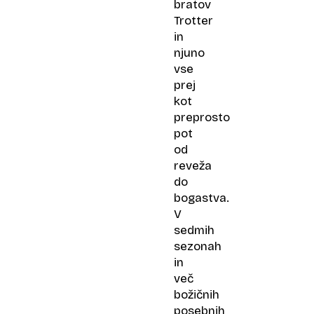
bratov
Trotter
in
njuno
vse
prej
kot
preprosto
pot
od
reveža
do
bogastva.
V
sedmih
sezonah
in
več
božičnih
posebnih