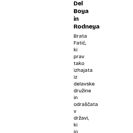
Del
Boya
in
Rodneya
Brata
Fatić,
ki
prav
tako
izhajata
iz
delavske
družine
in
odraščata
v
državi,
ki
jo