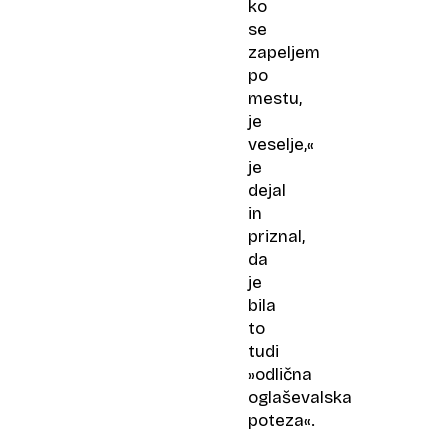
ko
se
zapeljem
po
mestu,
je
veselje,«
je
dejal
in
priznal,
da
je
bila
to
tudi
»odlična
oglaševalska
poteza«.