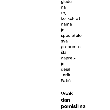
glede
na
to,
kolikokrat
nama
je
spodletelo,
sva
preprosto
šla
naprej,«
je
dejal
Tarik
Fatić.
Vsak
dan
pomisli na