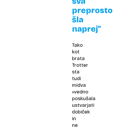
sva
preprosto
šla
naprej"
Tako
kot
brata
Trotter
sta
tudi
midva
»vedno
poskušala
ustvarjati
dobiček
in
ne