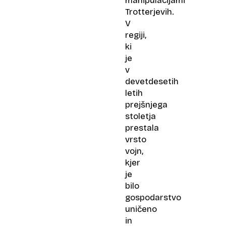
manipulacijami
Trotterjevih.
V
regiji,
ki
je
v
devetdesetih
letih
prejšnjega
stoletja
prestala
vrsto
vojn,
kjer
je
bilo
gospodarstvo
uničeno
in