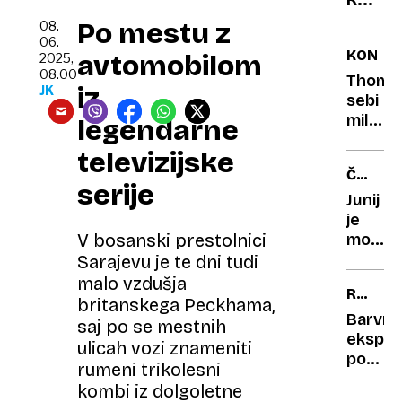
tempi
Po mestu z
08.
bomb
06.
KONCE
avtomobilom
2025,
nevar
08.00
Thomp
več,
iz
JK
sebi
zavar
milijon
legendarne
(pre)
nekdan
televizijske
člano
ČRNO-
skupin
serije
BELO
milošč
Junij
je
most
V bosanski prestolnici
med
Sarajevu je te dni tudi
pomlad
malo vzdušja
REKOR
in
britanskega Peckhama,
PET
poletj
Barvna
saj po se mestnih
eksploz
ulicah vozi znameniti
pod
rumeni trikolesni
gladino
kombi iz dolgoletne
Vodne