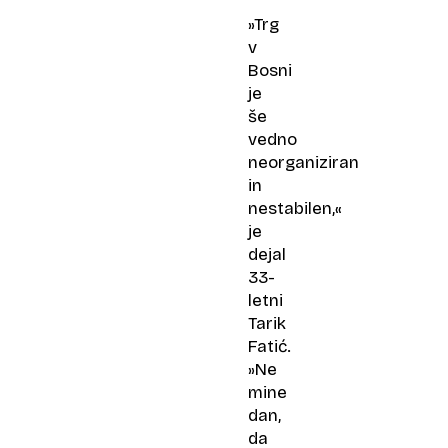
»Trg
v
Bosni
je
še
vedno
neorganiziran
in
nestabilen,«
je
dejal
33-
letni
Tarik
Fatić.
»Ne
mine
dan,
da