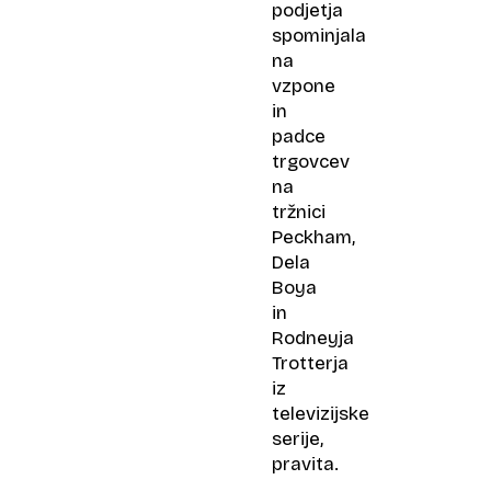
podjetja
spominjala
na
vzpone
in
padce
trgovcev
na
tržnici
Peckham,
Dela
Boya
in
Rodneyja
Trotterja
iz
televizijske
serije,
pravita.