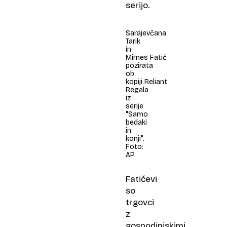
serijo.
Sarajevčana
Tarik
in
Mirnes Fatić
pozirata
ob
kopiji Reliant
Regala
iz
serije
"Samo
bedaki
in
konji".
Foto:
AP
Fatičevi
so
trgovci
z
gospodinjskimi