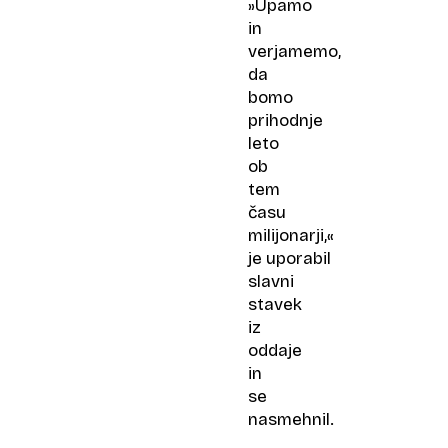
»Upamo
in
verjamemo,
da
bomo
prihodnje
leto
ob
tem
času
milijonarji,«
je uporabil
slavni
stavek
iz
oddaje
in
se
nasmehnil.