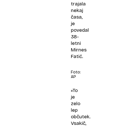
trajala
nekaj
časa,
je
povedal
38-
letni
Mirnes
Fatić.
Foto:
AP
»To
je
zelo
lep
občutek.
Vsakič,