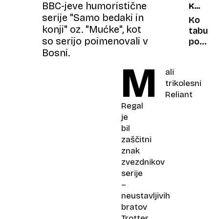
BBC-jeve humoristične
KRONI
lepoti
serije "Samo bedaki in
BOLEZ
akvarij
Ko
konji" oz. "Mućke", kot
tabu
so serijo poimenovali v
postan
boleze
Bosni.
in
M
ali
pot
trikolesni
do
Reliant
strani
(pre)d
Regal
je
bil
zaščitni
znak
zvezdnikov
serije
–
neustavljivih
bratov
Trotter