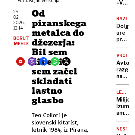
Foto: Bojan Velikonja
Nato,
»V
Evropi
znane
eni
Od
še ni
25.
tudi
roki
02.
RAZISK
piranskega
tarče
nosiš
2026,
Dolge
12.14
žalost,
metalca do
ure
v
BORUT
džezerja:
pred
drugi
MEHLE
televiz
Bil sem
hvaležn
To je
VROČIN
živec in
ena
Avto,
najslab
sem začel
razgre
navad
na
skladati
za
soncu?
vaše
lastno
S
možga
LEGEND
tem
glasbo
KUHARJI
Milijon
15-
izumite
sekun
ameriš
Teo Collori je
trikom
vegete
slovenski kitarist,
ga
ko je
letnik 1984, iz Pirana,
boste
NESPEČ
zavpil