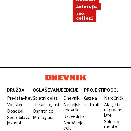
intervju
teo
collori
DRUŽBA
OGLAŠEVANJE
EDICIJE
PROJEKTI
POGOJI
Predstavitev
Spletni oglasi
Dnevnik
Gazela
Naročniški
Vodstvo
Tiskani oglasi
Nedeljski
Zlata nit
Akcije in
dnevnik
nagradne
Dosežki
Osmrtnice
igre
Razvedrilo
Sporočila za
Mali oglasi
Spletno
javnost
Naročanje
mesto
edicij