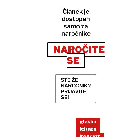
Članek je
dostopen
samo za
naročnike
NAROČITE
SE
STE ŽE
NAROČNIK?
PRIJAVITE
SE!
glasba
kitara
koncert