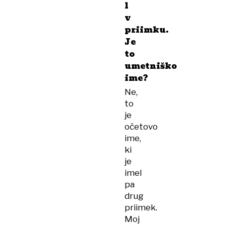
l
v
priimku.
Je
to
umetniško
ime?
Ne,
to
je
očetovo
ime,
ki
je
imel
pa
drug
priimek.
Moj