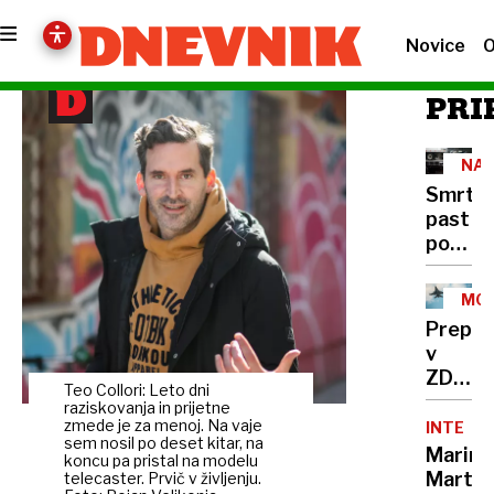
Novice
O
PRI
NA
CES
Smrto
past
pod
tovornj
400
MOŽ
mrtvih
SCE
Prepla
na
v
leto,
ZDA:
rešite
Teo Collori: Leto dni
Putin
raziskovanja in prijetne
že
bi
zmede je za menoj. Na vaje
INTERVJ
obstaja
sem nosil po deset kitar, na
lahko
Marina
a je
koncu pa pristal na modelu
napade
Marten
telecaster. Prvič v življenju.
v