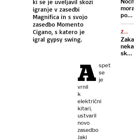
ohladili
ki se je uveljavil skozi
Nočna
»Bam!«
hitreje
mora
igranje v zasedbi
so
kot
poletn
Magnifica in s svojo
prijeli
s
noči:
zasedbo Momento
za
klimo
znanst
Cigano, s katero je
kuhaln
ZDRAVN
razkrili
NASVET
igral gypsy swing.
Zakaj
zakaj
nekate
v
skoraj
vročini
A
nikoli
ne
spet
ne
morem
se
zbolijo
zaspat
je
in
vrnil
kaj
k
zares
električni
krepi
imunsk
kitari,
sistem
ustvaril
novo
zasedbo
Jaki