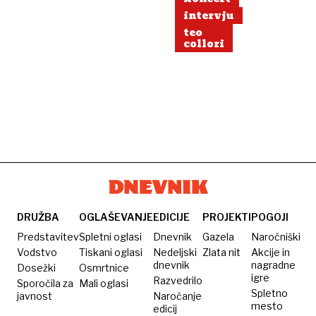
intervju
teo
collori
DRUŽBA
OGLAŠEVANJE
EDICIJE
PROJEKTI
POGOJI
Predstavitev
Spletni oglasi
Dnevnik
Gazela
Naročniški
Vodstvo
Tiskani oglasi
Nedeljski
Zlata nit
Akcije in
dnevnik
nagradne
Dosežki
Osmrtnice
igre
Razvedrilo
Sporočila za
Mali oglasi
Spletno
javnost
Naročanje
mesto
edicij