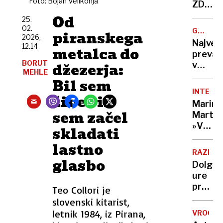
Foto: Bojan Velikonja
leto,
ZDA:
rešite
Putin
Od
25.
že
bi
02.
GREGOR
piranskega
obstaja
lahko
2026,
MACGR
Največ
a je
12.14
napade
metalca do
prevar
v
Nato,
BORUT
džezerja:
v
Evropi
znane
MEHLE
zgodovi
še ni
Bil sem
tudi
ljudem
tarče
INTERVJ
živec in
prodaj
Marina
državo,
sem začel
Marten
ki
»V
skladati
sploh
eni
ni
lastno
roki
obstaj
RAZISK
nosiš
glasbo
Dolge
žalost,
ure
v
pred
Teo Collori je
drugi
televiz
slovenski kitarist,
hvaležn
To je
letnik 1984, iz Pirana,
VROČIN
ena