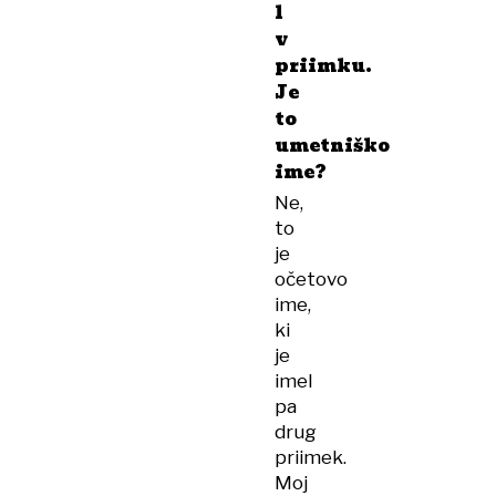
l
v
priimku.
Je
to
umetniško
ime?
Ne,
to
je
očetovo
ime,
ki
je
imel
pa
drug
priimek.
Moj