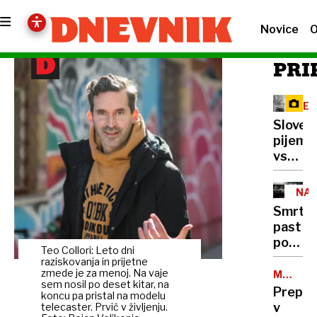
Novice
O
PRI
RE
Sloven
pijemo
vse
manj
mleka,
NA
vračaj
CES
Smrto
pa
past
se
pod
nekoč
Teo Collori: Leto dni
tovornj
raziskovanja in prijetne
pozabl
400
zmede je za menoj. Na vaje
MOŽNI
izdelki
sem nosil po deset kitar, na
SCENARI
mrtvih
Prepla
koncu pa pristal na modelu
na
v
telecaster. Prvič v življenju.