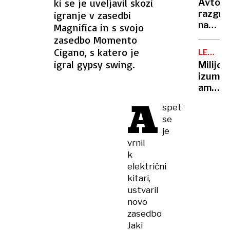
ki se je uveljavil skozi
Avto,
najslab
razgre
igranje v zasedbi
navad
na
Magnifica in s svojo
za
soncu?
zasedbo Momento
vaše
S
Cigano, s katero je
možga
LEGEND
tem
KUHARJI
igral gypsy swing.
Milijon
15-
izumite
sekun
ameriš
trikom
A
vegete
ga
spet
ko je
boste
se
zavpil
ohladili
je
»Bam!«
hitreje
vrnil
so
kot
k
prijeli
s
električni
za
klimo
kuhaln
kitari,
ustvaril
novo
zasedbo
Jaki