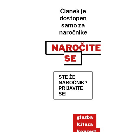
Članek je
dostopen
samo za
naročnike
NAROČITE
SE
STE ŽE
NAROČNIK?
PRIJAVITE
SE!
glasba
kitara
koncert