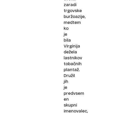
zaradi
trgovske
buržoazije,
medtem
ko
je
bila
Virginija
dežela
lastnikov
tobačnih
plantaž.
Družil
jih
je
predvsem
en
skupni
imenovalec,