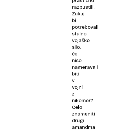
praktično
razpustili.
Zakaj
bi
potrebovali
stalno
vojaško
silo,
če
niso
nameravali
biti
v
vojni
z
nikomer?
Celo
znameniti
drugi
amandma