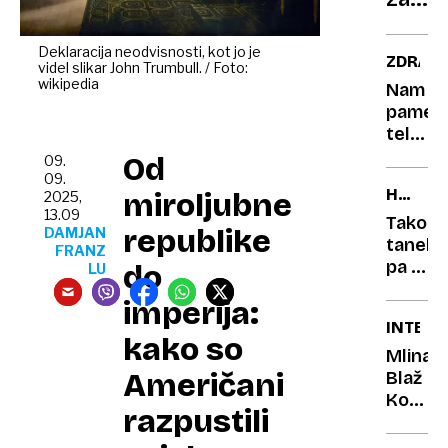
let
imajo
nekat
Deklaracija neodvisnosti, kot jo je
ZDRAVJ
videl slikar John Trumbull. / Foto:
živali
wikipedia
Nam
mode
pametn
ali
telefon
celo
bolj
Od
09.
črn
škodijo
09.
HONOR
miroljubne
jezik?
2025,
kot
13.09
MAGIC
si
Tako
republike
DAMJAN
V5
mislim
tanek,
FRANZ
pa s
do
LU
tako
imperija:
veliko
INTERV
baterij
kako so
Mlinar
Američani
Blaž
Košak:
razpustili
Le iz
dobre