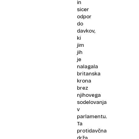
in
sicer
odpor
do
davkov,
ki
jim
jih
je
nalagala
britanska
krona
brez
njihovega
sodelovanja
v
parlamentu.
Ta
protidavčna
drža