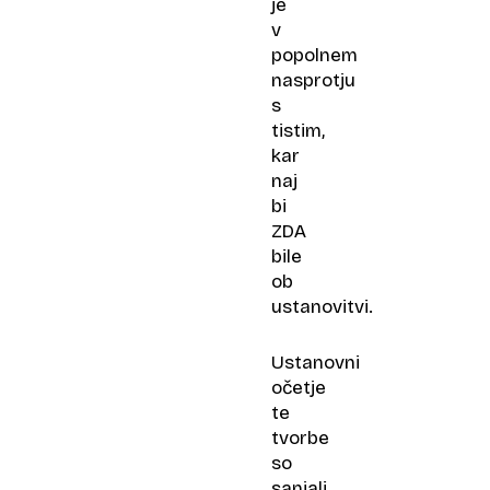
je
v
popolnem
nasprotju
s
tistim,
kar
naj
bi
ZDA
bile
ob
ustanovitvi.
Ustanovni
očetje
te
tvorbe
so
sanjali