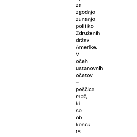
za
zgodnjo
zunanjo
politiko
Združenih
držav
Amerike.
V
očeh
ustanovnih
očetov
–
peščice
mož,
ki
so
ob
koncu
18.