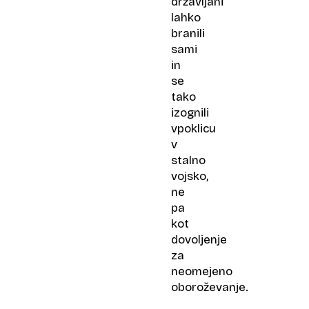
državljani
lahko
branili
sami
in
se
tako
izognili
vpoklicu
v
stalno
vojsko,
ne
pa
kot
dovoljenje
za
neomejeno
oboroževanje.