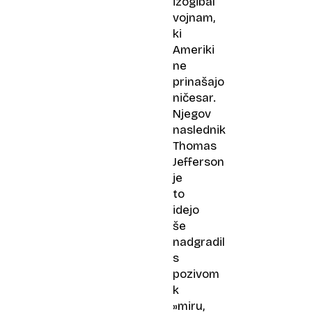
izogibal
vojnam,
ki
Ameriki
ne
prinašajo
ničesar.
Njegov
naslednik
Thomas
Jefferson
je
to
idejo
še
nadgradil
s
pozivom
k
»miru,