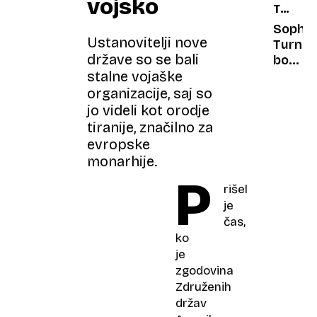
vojsko
TOMB
žita
RAIDER
lahko
Sophie
Ustanovitelji nove
nastan
Turner
države so se bali
kvalite
bo
moka
stalne vojaške
nasled
Lara
organizacije, saj so
Croft
jo videli kot orodje
tiranije, značilno za
evropske
monarhije.
P
rišel
je
čas,
ko
je
zgodovina
Združenih
držav