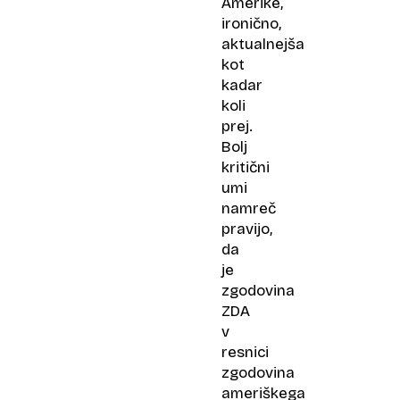
Amerike,
ironično,
aktualnejša
kot
kadar
koli
prej.
Bolj
kritični
umi
namreč
pravijo,
da
je
zgodovina
ZDA
v
resnici
zgodovina
ameriškega