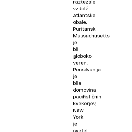
raztezale
vzdolž
atlantske
obale.
Puritanski
Massachusetts
je
bil
globoko
veren,
Pensilvanija
je
bila
domovina
pacifističnih
kvekerjev,
New
York
je
cvetel