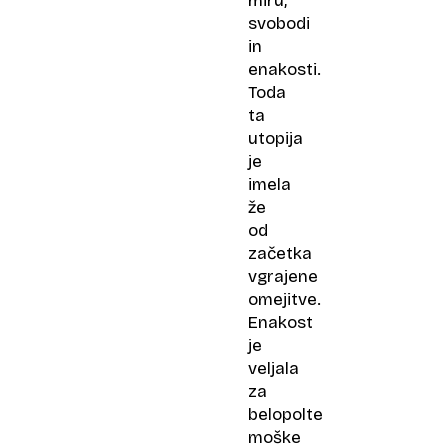
miru,
svobodi
in
enakosti.
Toda
ta
utopija
je
imela
že
od
začetka
vgrajene
omejitve.
Enakost
je
veljala
za
belopolte
moške