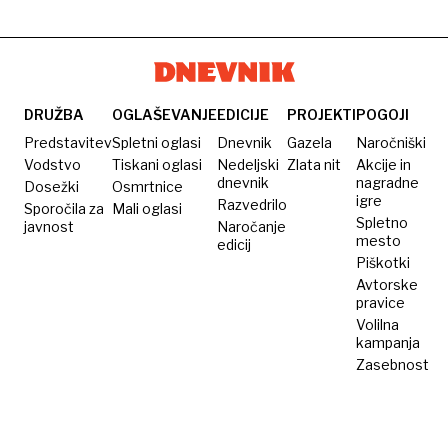
mladiča
je
morje
gorile
velika
v
komaj
mandraču
za
na
prst
Rabu
DRUŽBA
OGLAŠEVANJE
EDICIJE
PROJEKTI
POGOJI
Predstavitev
Spletni oglasi
Dnevnik
Gazela
Naročniški
Vodstvo
Tiskani oglasi
Nedeljski
Zlata nit
Akcije in
dnevnik
nagradne
Dosežki
Osmrtnice
igre
Razvedrilo
Sporočila za
Mali oglasi
Spletno
javnost
Naročanje
mesto
edicij
Piškotki
Avtorske
pravice
Volilna
kampanja
Zasebnost