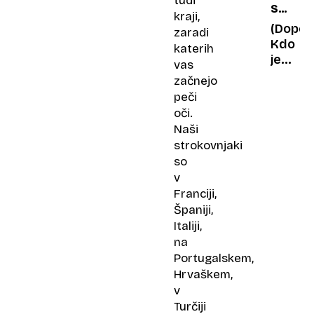
tudi
SPLET
hišo
kraji,
VSEVE
sem
(Dopol
zaradi
NEDA
že
Kdo
katerih
spakira
je
vas
upravi
začnejo
do
peči
pogreb
oči.
in
Naši
posmrt
strokovnjaki
so
v
Franciji,
Španiji,
Italiji,
na
Portugalskem,
Hrvaškem,
v
Turčiji