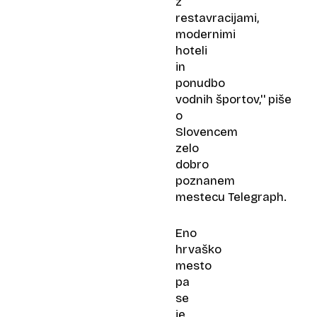
z
restavracijami,
modernimi
hoteli
in
ponudbo
vodnih športov,'' piše
o
Slovencem
zelo
dobro
poznanem
mestecu Telegraph.
Eno
hrvaško
mesto
pa
se
je