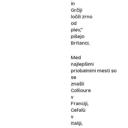
in
Grčiji
ločili zrno
od
plev,''
pišejo
Britanci.
Med
najlepšimi
priobalnimi mesti so
se
znašli
Collioure
v
Franciji,
Cefalù
v
Italiji,