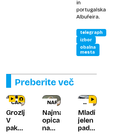
in
portugalska
Albufeira.
telegraph
izbor
obalna
mesta
Preberite več
CARIGRAD
NARAVA
REŠEVALNA
AKCIJA
Grozljivo:
Najmanjša
Mladi
V
opica
jelen
paketu
na
padel
našli
svetu
v