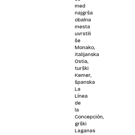
med
najgrša
obalna
mesta
uvrstili
še
Monako,
italijanska
Ostia,
turški
Kemer,
španska
La
Línea
de
la
Concepción,
grški
Laganas