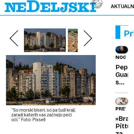
AKTUAL
Pr
NOGOM
Pep
Guard
se
po
pekl
konc
PREVA
''So morski biseri, so pa tudi kraji,
leta
zaradi katerih vas začnejo peči
»Brad
še
oči.'' Foto: Pixsell
Pittu«
ločuj
za