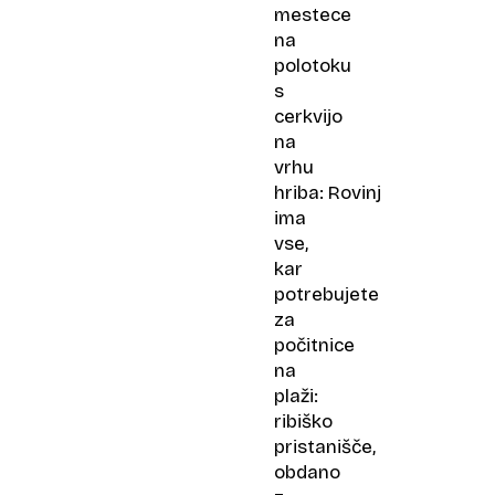
mestece
na
polotoku
s
cerkvijo
na
vrhu
hriba: Rovinj
ima
vse,
kar
potrebujete
za
počitnice
na
plaži:
ribiško
pristanišče,
obdano