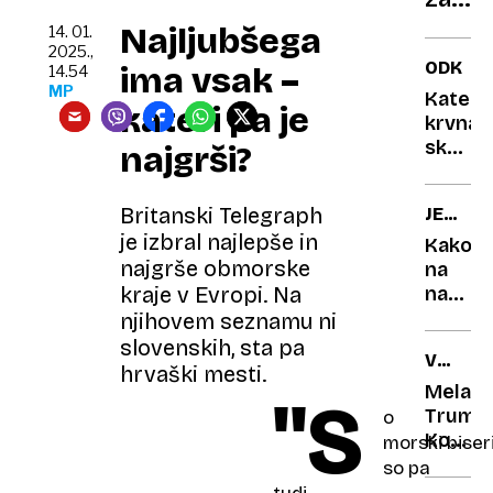
zdrav
Najljubšega
14. 01.
raka
2025.,
ODKRIT
ima vsak –
14.54
nakaz
MP
Katera
dobri
kateri pa je
krvna
800.
skupin
najgrši?
evrov
je
najbolj
Britanski Telegraph
JEZIK
redka
NA
je izbral najlepše in
na
Kako
TELEVIZ
najgrše obmorske
svetu?
na
naših
kraje v Evropi. Na
treh
njihovem seznamu ni
največj
slovenskih, sta pa
VRNITE
televiz
hrvaški mesti.
V
skrbijo
Melani
''S
BELO
za
Trump:
o
HIŠO
sloven
Kovčk
morski biseri
za
so pa
Belo