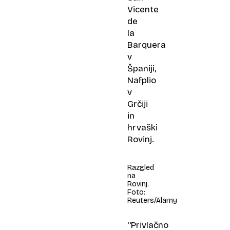
Vicente
de
la
Barquera
v
Španiji,
Nafplio
v
Grčiji
in
hrvaški
Rovinj.
Razgled
na
Rovinj.
Foto:
Reuters/Alamy
''Privlačno