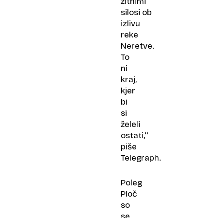
žitnimi
silosi ob
izlivu
reke
Neretve.
To
ni
kraj,
kjer
bi
si
želeli
ostati,''
piše
Telegraph.
Poleg
Ploč
so
se