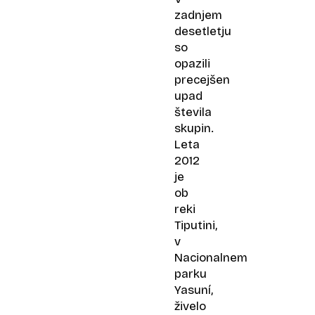
zadnjem
desetletju
so
opazili
precejšen
upad
števila
skupin.
Leta
2012
je
ob
reki
Tiputini,
v
Nacionalnem
parku
Yasuní,
živelo