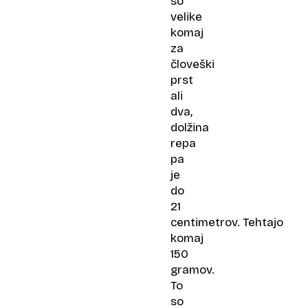
so
velike
komaj
za
človeški
prst
ali
dva,
dolžina
repa
pa
je
do
21
centimetrov. Tehtajo
komaj
150
gramov.
To
so