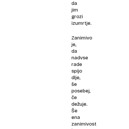
da
jim
grozi
izumrtje.
Zanimivo
je,
da
nadvse
rade
spijo
dlje,
še
posebej,
če
dežuje.
Še
ena
zanimivost