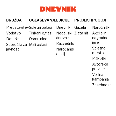
na
in
Atlantika
stranišču?
umrl
DRUŽBA
OGLAŠEVANJE
EDICIJE
PROJEKTI
POGOJI
Predstavitev
Spletni oglasi
Dnevnik
Gazela
Naročniški
Vodstvo
Tiskani oglasi
Nedeljski
Zlata nit
Akcije in
dnevnik
nagradne
Dosežki
Osmrtnice
igre
Razvedrilo
Sporočila za
Mali oglasi
Spletno
javnost
Naročanje
mesto
edicij
Piškotki
Avtorske
pravice
Volilna
kampanja
Zasebnost