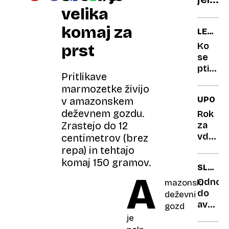
velika
padel
v
komaj za
LETALS
morje
NESREČ
Ko
prst
v
POVEZ
se
mand
S
ptiči
na
Pritlikave
PTICAM
zaletij
Rabu
marmozetke živijo
v
UPOKO
v amazonskem
letalo:
deževnem gozdu.
Kaj
Rok
pravijo
za
Zrastejo do 12
na
vdovs
centimetrov (brez
ljublj
pokojn
repa) in tehtajo
letališ
podalj
komaj 150 gramov.
SLOVEN
Komu
A
AVTO
ni
Odnos
mazonski
LETA
treba
do
deževni
oddati
avtomo
gozd
vloge?
se je
je
v 30