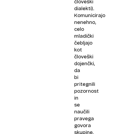
človeški
dialekti).
Komunicirajo
nenehno,
celo
mladički
čebljajo
kot
človeški
dojenčki,
da
bi
pritegnili
pozornost
in
se
naučili
pravega
govora
skupine,