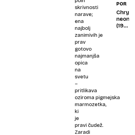
poln
PORTR
letih
skrivnosti
spreme
Chrysl
narave;
neon
ena
(1993–
najbolj
2005):
zanimivih je
Detroit
prav
pregov
gotovo
so
najmanjša
nastali
opica
z
na
razlo
svetu
–
pritlikava
oziroma pigmejska
marmozetka,
ki
je
pravi čudež.
Zaradi