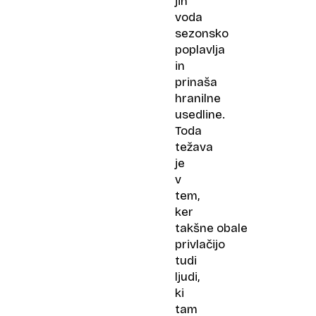
jih
voda
sezonsko
poplavlja
in
prinaša
hranilne
usedline.
Toda
težava
je
v
tem,
ker
takšne obale
privlačijo
tudi
ljudi,
ki
tam