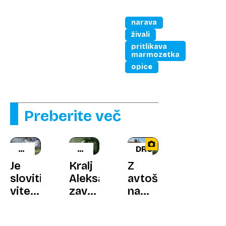
narava
živali
pritlikava
marmozetka
opice
Preberite več
SKRIVNOSTNA
ZGODOVINA
DRUŽBA
SLOVENIJA
ATENTATOV
Je
Kralj
Z
sloviti
Aleksander
avtoštopom
vitez
zavrnil
na
res
zaščitni
drugo
umrl
jopič
stran