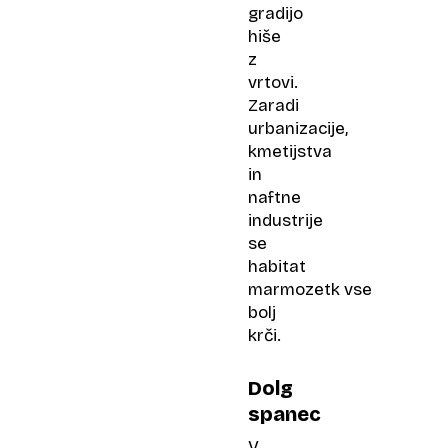
gradijo
hiše
z
vrtovi.
Zaradi
urbanizacije,
kmetijstva
in
naftne
industrije
se
habitat
marmozetk vse
bolj
krči.
Dolg
spanec
V