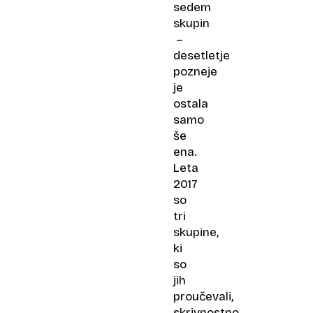
sedem
skupin
–
desetletje
pozneje
je
ostala
samo
še
ena.
Leta
2017
so
tri
skupine,
ki
so
jih
proučevali,
skrivnostno