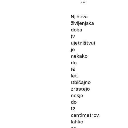
tisoč
kilometrov
Njihova
življenjska
doba
(v
ujetništvu)
je
nekako
do
16
let.
Običajno
zrastejo
nekje
do
12
centimetrov,
lahko