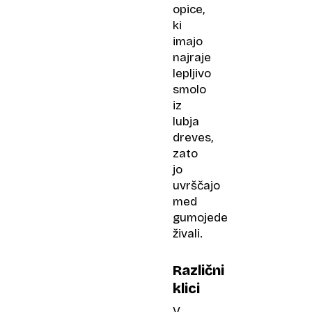
opice,
ki
imajo
najraje
lepljivo
smolo
iz
lubja
dreves,
zato
jo
uvrščajo
med
gumojede
živali.
Različni
klici
V