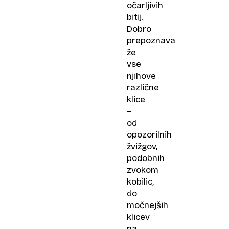
očarljivih
bitij.
Dobro
prepoznava
že
vse
njihove
različne
klice
–
od
opozorilnih
žvižgov,
podobnih
zvokom
kobilic,
do
močnejših
klicev
na