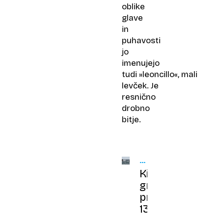
oblike
glave
in
puhavosti
jo
imenujejo
tudi »leoncillo«, mali
levček. Je
resnično
drobno
bitje.
OSUPLI
ZNANSTVENIKI
Kit
grbavec
preplaval
13