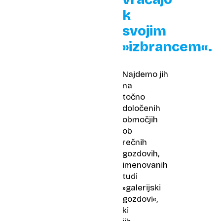
k
svojim
»izbrancem«.
Najdemo jih
na
točno
določenih
območjih
ob
rečnih
gozdovih,
imenovanih
tudi
»galerijski
gozdovi«,
ki