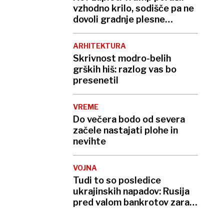
vzhodno krilo, sodišče pa ne
dovoli gradnje plesne
dvorane
ARHITEKTURA
Skrivnost modro-belih
grških hiš: razlog vas bo
presenetil
VREME
Do večera bodo od severa
začele nastajati plohe in
nevihte
VOJNA
Tudi to so posledice
ukrajinskih napadov: Rusija
pred valom bankrotov zaradi
neplačanih kreditov