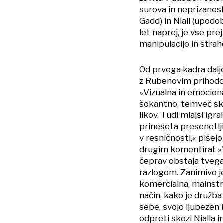
surova in neprizanesl
Gadd) in Niall (upodo
let naprej, je vse pre
manipulacijo in strah
Od prvega kadra dalj
z Rubenovim prihodo
»Vizualna in emocional
šokantno, temveč skor
likov. Tudi mlajši ig
prineseta presenetlji
v resničnosti,« pišej
drugim komentiral: »'
čeprav obstaja tvegan
razlogom. Zanimivo je,
komercialna, mainstre
način, kako je družba
sebe, svojo ljubezen 
odpreti skozi Nialla 