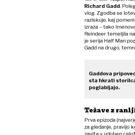
Richard Gadd
. Pole
vlog. Zgodba se lotev
raziskuje, kaj pomen
izraza – tako imenova
Reindeer​ temeljila n
je serija Half Man pop
Gadd na drugo, temno 
Gaddova pripoved
sta hkrati storilca
poglabljajo.
Težave z ranlj
Prva epizoda (najverj
za gledanje, pravijo k
zavita v udoben cel