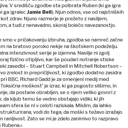
jiva. V središču zgodbe sta polbrata Ruben (ki ga igra
bi ga igralec
Jamie Bell
). Njun odnos, vse od najstniških
j kot zdrav. Njuno razmerje je prežeto z nasiljem,
om, a tudi z nenavadno, skoraj bolečo navezanostjo.
e smo v pričakovanju izbruha, zgodba se namreč začne
m na bratovo poroko nekje na škotskem podeželju.
na intenzivnost serije je izjemna. Nasilje ni zgolj
aj fizično otipljivo, kar še poudari notranje stiske
ralski zasedbi – Stuart Campbell in Mitchell Robertson –
vo zrelost in prepričljivost, ki zgodbo dodatno zasidra
o pri BBC. Richard Gadd je za omenjeni medij med
Toksična moškost' je izraz, ki ga pogosto slišimo, in
je, da postane obrabljen, se o njem veliko govori z
 da kljub temu še vedno obstajajo vidiki, ki jih
am sfera še ni v celoti raziskala. Mislim, da lahko
 strukturirana, vodi do tega, da moški s težavo izražajo
in ranljivost. Zato se mi je zdelo zanimivo to razpravo
in Rubena.«