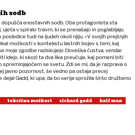
ih sodb
 dopušča enostavnih sodb. Oba protagonista sta
i, ujeta v spiralo travm, ki se prenašajo in poglabljajo.
posledice tudi na ljudeh okoli njiju. »V svojih prejšnjih
ikal moškosti v kontekstu lastnih bojev s tem, kaj
se moje zgodbe raziskujejo človeška čustva, vendar
ti idejo, ki skozi ta dva lika preučuje, kaj pomeni biti
spreminjajočem se svetu. Zdi se mi, da je razprava o
j javno pozornost, še vedno pa ostaja precej
 dejal Gadd, ki upa, da bo serija sprožila širšo družbeno
toksična moškost
richard gadd
half man