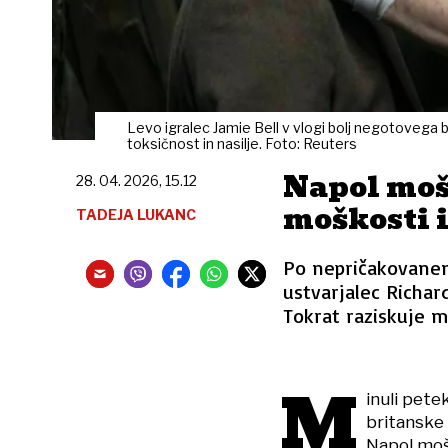
Levo igralec Jamie Bell v vlogi bolj negotovega 
toksičnost in nasilje. Foto: Reuters
Napol moš
28. 04. 2026, 15.12
moškosti i
TADEJA LUKANC
Po nepričakovanem
ustvarjalec Richard
Tokrat raziskuje m
M
inuli pete
britanske 
Napol moš