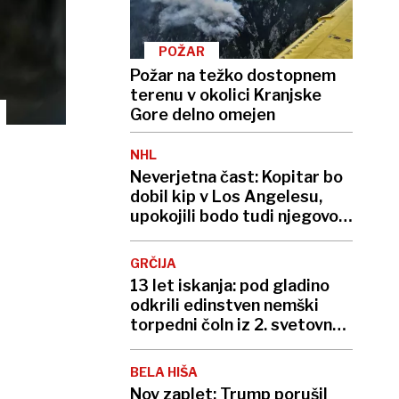
POŽAR
Požar na težko dostopnem
terenu v okolici Kranjske
Gore delno omejen
NHL
Neverjetna čast: Kopitar bo
dobil kip v Los Angelesu,
upokojili bodo tudi njegovo
številko
GRČIJA
13 let iskanja: pod gladino
odkrili edinstven nemški
torpedni čoln iz 2. svetovne
vojne
BELA HIŠA
Nov zaplet: Trump porušil