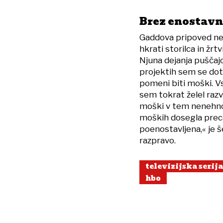
Brez enostavn
Gaddova pripoved ne
hkrati storilca in žrtv
Njuna dejanja puščajo 
projektih sem se dot
pomeni biti moški. V
sem tokrat želel razvi
moški v tem nenehno 
moških dosegla prece
poenostavljena,« je še
razpravo.
televizijska serija
hbo