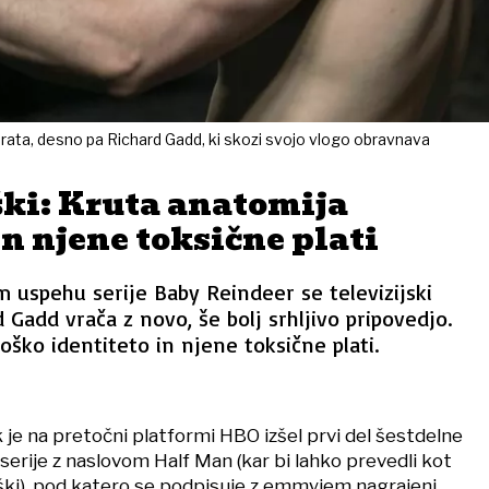
brata, desno pa Richard Gadd, ki skozi svojo vlogo obravnava
ki: Kruta anatomija
n njene toksične plati
 uspehu serije Baby Reindeer se televizijski
 Gadd vrača z novo, še bolj srhljivo pripovedjo.
oško identiteto in njene toksične plati.
k je na pretočni platformi HBO izšel prvi del šestdelne
serije z naslovom Half Man (kar bi lahko prevedli kot
ki), pod katero se podpisuje z emmyjem nagrajeni