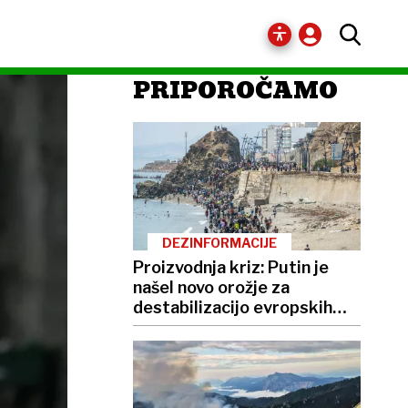
PRIPOROČAMO
DEZINFORMACIJE
Proizvodnja kriz: Putin je
našel novo orožje za
destabilizacijo evropskih
demokracij