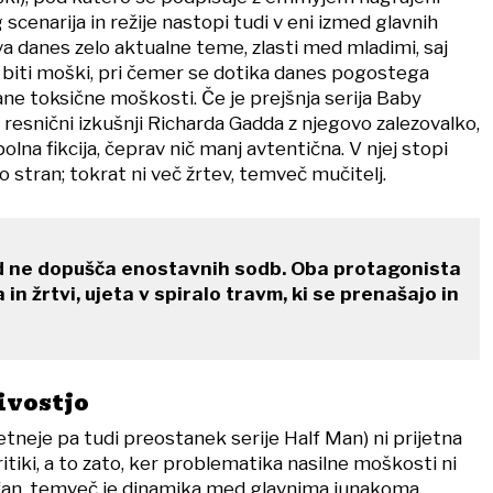
g scenarija in režije nastopi tudi v eni izmed glavnih
a danes zelo aktualne teme, zlasti med mladimi, saj
i biti moški, pri čemer se dotika danes pogostega
ne toksične moškosti. Če je prejšnja serija Baby
a resnični izkušnji Richarda Gadda z njegovo zalezovalko,
olna fikcija, čeprav nič manj avtentična. V njej stopi
stran; tokrat ni več žrtev, temveč mučitelj.
 ne dopušča enostavnih sodb. Oba protagonista
 in žrtvi, ujeta v spiralo travm, ki se prenašajo in
ivostjo
etneje pa tudi preostanek serije Half Man) ni prijetna
ritiki, a to zato, ker problematika nasilne moškosti ni
ofan, temveč je dinamika med glavnima junakoma