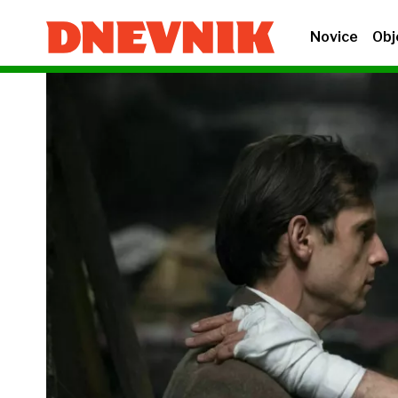
Novice
Obj