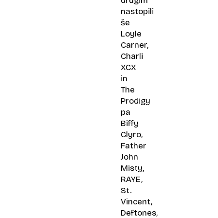
drugim
nastopili
še
Loyle
Carner,
Charli
XCX
in
The
Prodigy
pa
Biffy
Clyro,
Father
John
Misty,
RAYE,
St.
Vincent,
Deftones,