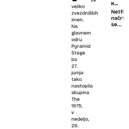
KRALJI
vzhodn
veliko
POPA
strani
Netflix
zvezdniških
Alp
načrtu
imen.
serijo
Na
o
glavnem
Madon
odru
Pyramid
Stage
bo
27.
junija
tako
nastopila
skupina
The
1975,
v
nedeljo,
29.