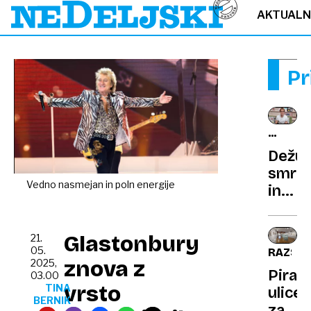
AKTUAL
Pr
ZDRAVN
KI
Dežur
PIŠE
smrt
Vedno nasmejan in poln energije
in
38.0
proda
Glastonbury
21.
knjig:
05.
RAZST
Infek
znova z
2025,
Piran
ki
03.00
vrsto
TINA
ulice
zdrav
BERNIK
zadnj