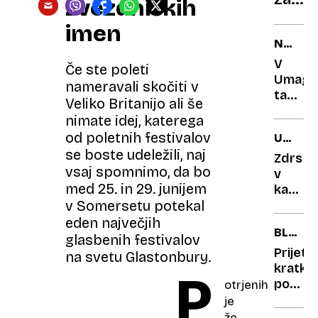
tudi
zvezdniških
italij
z
imen
učitel
bese
NA
KRATK
V
Če ste poleti
Umagu
nameravali skočiti v
ta
Veliko Britanijo ali še
teden
nimate idej, katerega
festiva
od poletnih festivalov
USODA
Sea
se boste udeležili, naj
MARVI
Star
Zdrs
GAYA
vsaj spomnimo, da bo
v
med 25. in 29. junijem
kaos
v Somersetu potekal
ali
zvezdn
eden največjih
BLATN
ki ga
glasbenih festivalov
JEZERO
je
Prijetn
na svetu Glastonbury.
(BALAT
ubil
kratko
P
oče
počitn
otrjenih
presen
je
na
že