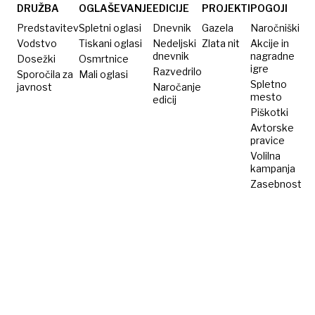
moro
DRUŽBA
OGLAŠEVANJE
EDICIJE
PROJEKTI
POGOJI
Predstavitev
Spletni oglasi
Dnevnik
Gazela
Naročniški
Vodstvo
Tiskani oglasi
Nedeljski
Zlata nit
Akcije in
dnevnik
nagradne
Dosežki
Osmrtnice
igre
Razvedrilo
Sporočila za
Mali oglasi
Spletno
javnost
Naročanje
mesto
edicij
Piškotki
Avtorske
pravice
Volilna
kampanja
Zasebnost