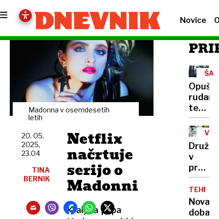
Novice
O
PRI
ŠAL
DOL
Opušča
rudars
terja
Madonna v osemdesetih
usklaj
letih
delova
Netflix
V
20. 05.
države
ŠTE
2025,
Družin
načrtuje
23.04
v
serijo o
preobr
TINA
Več
BERNIK
Madonni
je
TEHNOL
samski
Nova
Kraljica popa
manj
doba