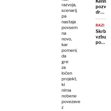
Kenne
V
PREBUJ
razvoja,
pozval
Nemčij
scenarij
države
79
pa
k
napado
nastaja
izstop
dnevn
RAZISK
povsem
iz
Skrb
na
WHO:
vzbuja
novo,
Potreb
podate
kar
je
Vse
ponove
pomeni,
več
zagon
da
mladih
celotn
gre
deklet
sistem
za
zlorabl
ločen
pomirj
projekt,
ki
nima
nobene
povezave
z