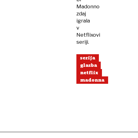
Madonno
zdaj
igrala
v
Netflixovi
seriji.
serija
glasba
netflix
madonna