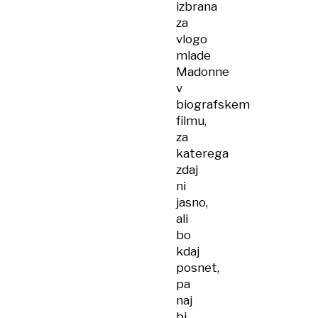
izbrana
za
vlogo
mlade
Madonne
v
biografskem
filmu,
za
katerega
zdaj
ni
jasno,
ali
bo
kdaj
posnet,
pa
naj
bi