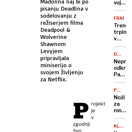
Madonna naj bi po
je
vojskov
pisanju Deadlina v
otrok
gromo
sodelovanju z
kitajsk
FRANCI
režiserjem filma
dron
Trener
bo
Deadpool &
trpinč
kot
Wolverine
v
leteča
Shawnom
ženski
matica
Levyjem
smučar
DRUŽIN
pripravljala
reprez
DREVO
Neprič
miniserijo o
odkritj
svojem življenju
Papež
za Netflix.
je v
sorodu
PORAS
z
NASILJA
Noži
P
nogom
rojekt
za
legend
mnoge
je
postali
v
vsakod
zgodnji
KLIC
spremlj
fazi
K