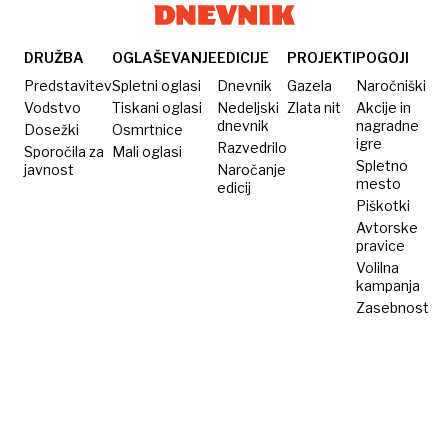
DRUŽBA
OGLAŠEVANJE
EDICIJE
PROJEKTI
POGOJI
Predstavitev
Spletni oglasi
Dnevnik
Gazela
Naročniški
Vodstvo
Tiskani oglasi
Nedeljski
Zlata nit
Akcije in
dnevnik
nagradne
Dosežki
Osmrtnice
igre
Razvedrilo
Sporočila za
Mali oglasi
Spletno
javnost
Naročanje
mesto
edicij
Piškotki
Avtorske
pravice
Volilna
kampanja
Zasebnost