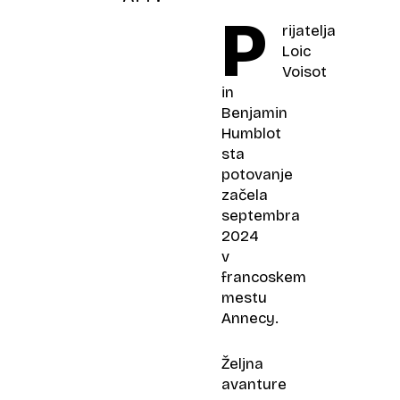
P
rijatelja
Loic
Voisot
in
Benjamin
Humblot
sta
potovanje
začela
septembra
2024
v
francoskem
mestu
Annecy.
Željna
avanture