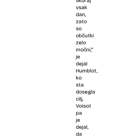
skoraj
vsak
dan,
zato
so
občutki
zelo
močni,"
je
dejal
Humblot,
ko
sta
dosegla
cilj,
Voisot
pa
je
dejal,
da