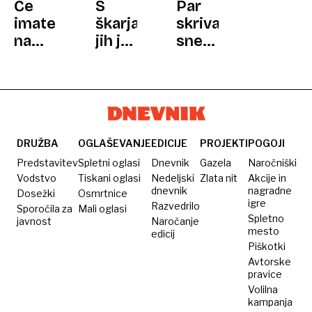
Če
S
Par
30
imate
škarjami
skrivaj
LETI
na
jih je
snemali,
vrtu
narobe
njune
kosa,
postrigel,
intimne
je to
jim
trenutke
dober
uničil
pa
znak
frizuro
prenašali
in
na
DRUŽBA
OGLAŠEVANJE
EDICIJE
PROJEKTI
POGOJI
ušel
pornografskih
Predstavitev
Spletni oglasi
Dnevnik
Gazela
Naročniški
straneh
Vodstvo
Tiskani oglasi
Nedeljski
Zlata nit
Akcije in
dnevnik
nagradne
Dosežki
Osmrtnice
igre
Razvedrilo
Sporočila za
Mali oglasi
Spletno
javnost
Naročanje
mesto
edicij
Piškotki
Avtorske
pravice
Volilna
kampanja