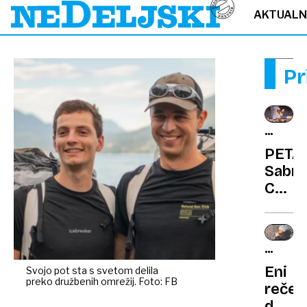
AKTUAL
Pr
NAGRA
GRAM
PETA
Sabri
Carpe
Otroč
neum
nekor
REDKA
in
BOLEZ
Eni
Svojo pot sta s svetom delila
kruto
preko družbenih omrežij. Foto: FB
rečejo
da