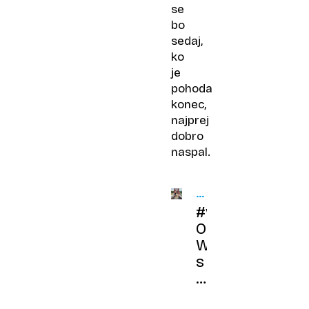
se
bo
sedaj,
ko
je
pohoda
konec,
najprej
dobro
naspal.
POT
PRIJATELJSTVA
#video
OKOLI
Oli
SVETA
Walker
s
psičko
peš