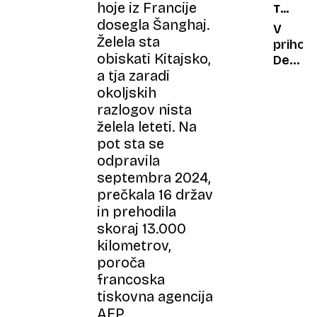
hoje iz Francije
TV
mikros
dosegla Šanghaj.
TE
ko
V
Želela sta
GLEDA
poezijo
prihodn
obiskati Kitajsko,
bere
Debat
a tja zaradi
kemija
z
Berga
okoljskih
pričak
razlogov nista
več
želela leteti. Na
–
pot sta se
Bergan
odpravila
septembra 2024,
prečkala 16 držav
in prehodila
skoraj 13.000
kilometrov,
poroča
francoska
tiskovna agencija
AFP.