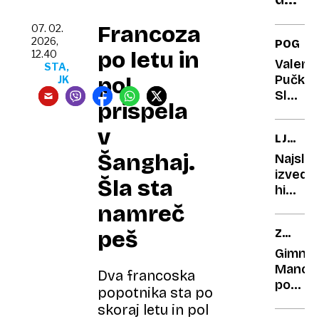
so
Francoza
07. 02.
alergi
2026,
POGOV
na
po letu in
12.40
Valerij
STA,
mraz,
pol
Pučko:
JK
nekat
Sloveni
pa v
prispela
kot
resnic
ena
v
LJUBIT
tudi
od
KULTU
Šanghaj.
so
največj
Najsla
VZGAJA
outdoo
izvedb
Šla sta
PROFE
skrivno
himne?
Evrope
Po
namreč
besed
peš
ZANIMI
zborov
PROJEK
na
Gimnaz
državn
Manca
Dva francoska
prosla
postavi
popotnika sta po
Kosove
skoraj letu in pol
pod