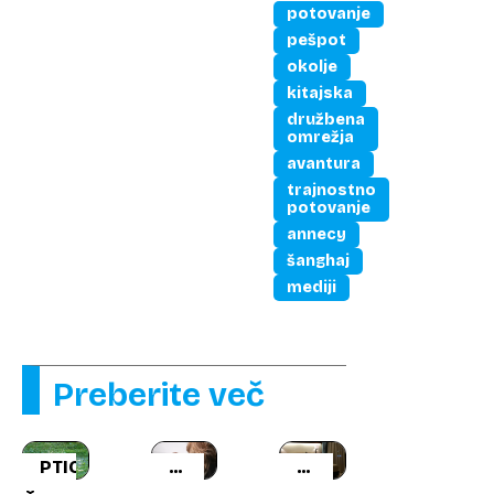
okoli
potovanje
sveta
pešpot
okolje
kitajska
družbena
omrežja
avantura
trajnostno
potovanje
annecy
šanghaj
mediji
Preberite več
PTICE
NEDELJSKI
SKRITE
PRED
KAMERE