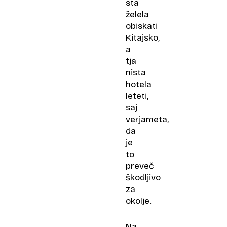
sta
želela
obiskati
Kitajsko,
a
tja
nista
hotela
leteti,
saj
verjameta,
da
je
to
preveč
škodljivo
za
okolje.
Na