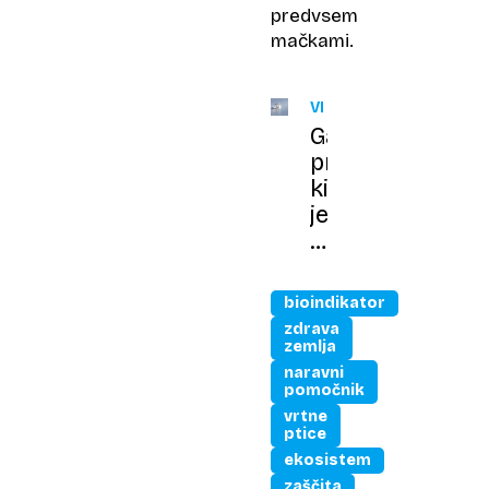
predvsem
mačkami.
VIRALNO
Ganljivi
prizor,
ki
je
obšel
svet:
laboda
bioindikator
rešil
zdrava
gotove
zemlja
smrti
naravni
pomočnik
in
vrtne
ogrel
ptice
na
ekosistem
domačem
zaščita