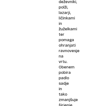
deževniki,
polži,
lazarji,
ličinkami
in
žuželkami
ter
pomaga
ohranjati
ravnovesje
na
vrtu.
Obenem
pobira
padlo
sadje
in
tako
zmanjšuje
širjenje