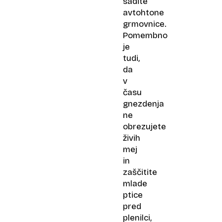
sadite
avtohtone
grmovnice.
Pomembno
je
tudi,
da
v
času
gnezdenja
ne
obrezujete
živih
mej
in
zaščitite
mlade
ptice
pred
plenilci,