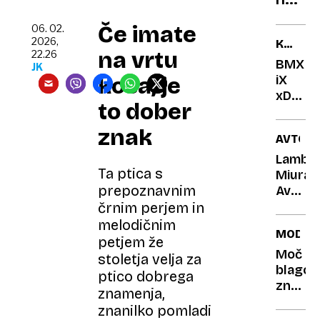
odsto
Bad
Če imate
06. 02.
Bunny
2026,
KRATKI
in
na vrtu
22.26
TEST
BMX
JK
sporo
kosa, je
iX
Beli
xDrive
hiši:
to dober
60:
"Še
Evrops
znak
AVTOP
smo
učna
tu"
ura
Lambor
Ta ptica s
razkoš
Miura:
prepoznavnim
Avto,
ki je
črnim perjem in
spreme
melodičnim
MODA
predst
petjem že
o
Moč
stoletja velja za
hitrost
blagov
ptico dobrega
znamk
znamenja,
na
znanilko pomladi
zimski