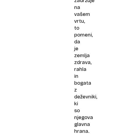
zadržuje
na
vašem
vrtu,
to
pomeni,
da
je
zemlja
zdrava,
rahla
in
bogata
z
deževniki,
ki
so
njegova
glavna
hrana.