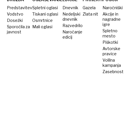
Ko
sta
in
jagenjčki
namreč
ušel
Predstavitev
Spletni oglasi
Dnevnik
Gazela
Naročniški
obmolknejo
peš
Vodstvo
Tiskani oglasi
Nedeljski
Zlata nit
Akcije in
dnevnik
nagradne
Dosežki
Osmrtnice
igre
Razvedrilo
Sporočila za
Mali oglasi
Spletno
javnost
Naročanje
mesto
edicij
Piškotki
Avtorske
pravice
Volilna
kampanja
Zasebnost