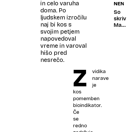
in celo varuha
NENAV
olimpij
doma. Po
So
ljudskem izročilu
skrivn
naj bi kos s
Macro
svojim petjem
očala
za
napovedoval
659
vreme in varoval
evrov
hišo pred
sploh
nesrečo.
pomaga
Z
vidika
narave
je
kos
pomemben
bioindikator.
Če
se
redno