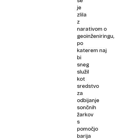
se
je
zlila
z
narativom o
geoinženiringu,
po
katerem naj
bi
sneg
služil
kot
sredstvo
za
odbijanje
sončnih
žarkov
s
pomočjo
barija