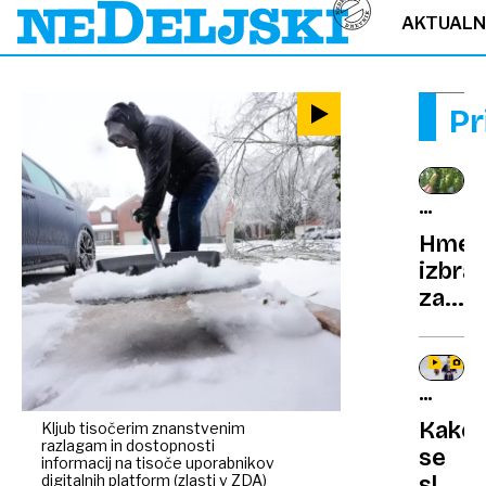
AKTUAL
Pr
ZELEN
ZLATO
Hmelj
izbra
za
zdrav
rastli
leta
ŠPORT
v
SPEKTA
Kako
Kljub tisočerim znanstvenim
Avstri
razlagam in dostopnosti
se
informacij na tisoče uporabnikov
digitalnih platform (zlasti v ZDA)
slove