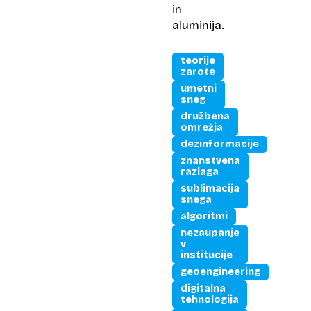
in
aluminija.
teorije
zarote
umetni
sneg
družbena
omrežja
dezinformacije
znanstvena
razlaga
sublimacija
snega
algoritmi
nezaupanje
v
institucije
geoengineering
digitalna
tehnologija