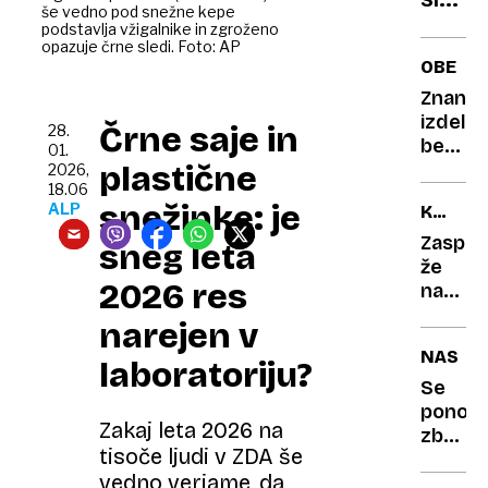
še vedno pod snežne kepe
olimp
podstavlja vžigalnike in zgroženo
opazuje črne sledi. Foto: AP
moda
OBETA
meri
Znanst
s
izdelali
Črne saje in
28.
svet
beton
01.
Pred
plastične
iz
2026,
Mila
18.06
človeš
snežinke: je
ALP
KANČE
2026
urina,
HUMOR
smo
surovi
Zaspan
sneg leta
prispev
že
pogle
2026 res
kampis
na
čez
startu:
meje
narejen v
kateri
NASVE
športi
laboratoriju?
televiz
Se
gledal
ponoči
Zakaj leta 2026 na
najbolj
zbujat
tisoče ljudi v ZDA še
uspava
Kdaj
vedno verjame, da
je to