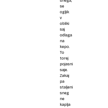
snega,
se
ogljik
v
obliki
saj
odlaga
na
kepo.
To
torej
pojasni
saje.
Zakaj
pa
staljeni
sneg
ne
kaplja