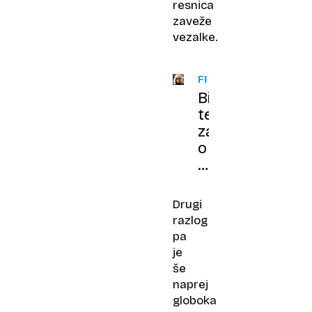
resnica
zaveže
vezalke.
FRANCIJA
Bizarna
teorija
zarote
o
Brigitte
Macron
dobila
Drugi
(prvi)
razlog
sodni
pa
konec
je
še
naprej
globoka