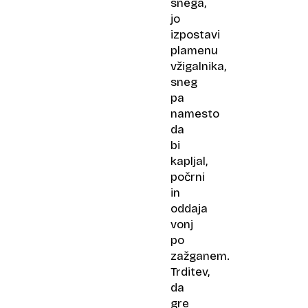
snega,
jo
izpostavi
plamenu
vžigalnika,
sneg
pa
namesto
da
bi
kapljal,
počrni
in
oddaja
vonj
po
zažganem.
Trditev,
da
gre