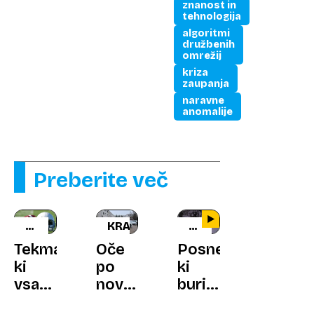
znanost in
tehnologija
algoritmi
družbenih
omrežij
kriza
zaupanja
naravne
anomalije
Preberite več
SUPER
KRANJ
GLOBOKO
BOWL
V
Tekma,
Oče
Posnetki,
GOZDU
ki
po
ki
vsakič
novorojenko
burijo
potisne
prišel
domišljijo: