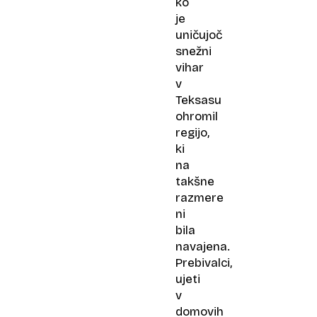
ko
je
uničujoč
snežni
vihar
v
Teksasu
ohromil
regijo,
ki
na
takšne
razmere
ni
bila
navajena.
Prebivalci,
ujeti
v
domovih