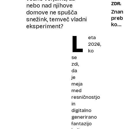
ZDRAVJ
nebo nad njihove
norma
in
Znanst
domove ne spušča
kdaj
preboj:
snežink, temveč vladni
je
končn
eksperiment?
treba
vemo,
L
po
zakaj
eta
pomoč
ženske
2026,
k
močne
ko
zdravn
čutijo
se
boleči
zdi,
v
da
čreves
je
meja
med
resničnostjo
in
digitalno
generirano
fantazijo