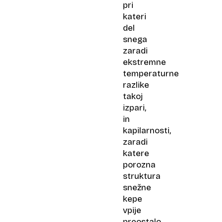
pri
kateri
del
snega
zaradi
ekstremne
temperaturne
razlike
takoj
izpari,
in
kapilarnosti,
zaradi
katere
porozna
struktura
snežne
kepe
vpije
preostalo