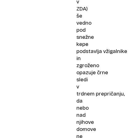
v
ZDA)
še
vedno
pod
snežne
kepe
podstavlja vžigalnike
in
zgroženo
opazuje črne
sledi
v
trdnem prepričanju,
da
nebo
nad
njihove
domove
ne