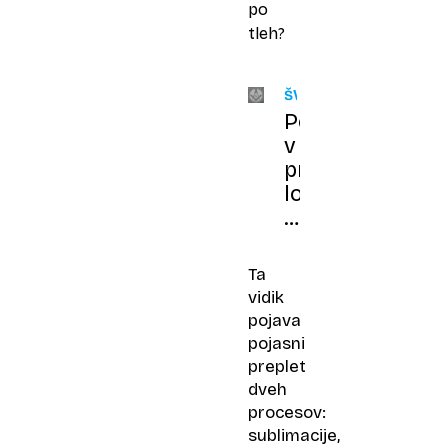
po
tleh?
ŠVICA
Požar
v
prostozidarski
loži:
Miti
in
skrivnosti
Ta
tega
vidik
starega
pojava
združenja
pojasni
preplet
dveh
procesov:
sublimacije,