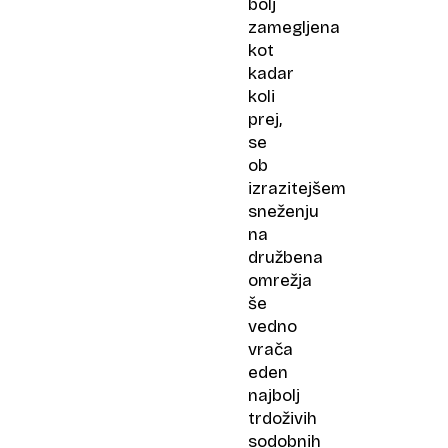
bolj
zamegljena
kot
kadar
koli
prej,
se
ob
izrazitejšem
sneženju
na
družbena
omrežja
še
vedno
vrača
eden
najbolj
trdoživih
sodobnih