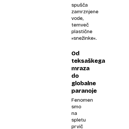
spušča
zamrznjene
vode,
temveč
plastične
»snežinke«.
Od
teksaškega
mraza
do
globalne
paranoje
Fenomen
smo
na
spletu
prvič