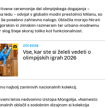
ritvene ceremonije del olimpijskega dogajanja –
a ledu – odvijal v globalni modni prestolnici Milanu, so
os še posebno zahtevno nalogo. Oblačila morajo hkrati
 gorskim in zimskim razmeram ter urbano-modnemu
 slog šteje skoraj toliko kot funkcionalnost.
ZOI 2026
Vse, kar ste si želeli vedeti o
olimpijskih igrah 2026
no najbolj zanimivih nacionalnih kolekcij.
žavami letos nedvomno izstopa Mongolija. »Namesto
onalnih oblačil s sodobnim dizajnom si kolekcija