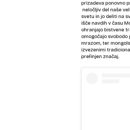
prizadeva ponovno pr
neločljiv del naše v
svetu in jo deliti na 
išče navdih v času Mo
ohranjajo bistvene tra
omogočajo svobodo gib
mrazom, ter mongolsk
izvezenimi tradiciona
prefinjen značaj.