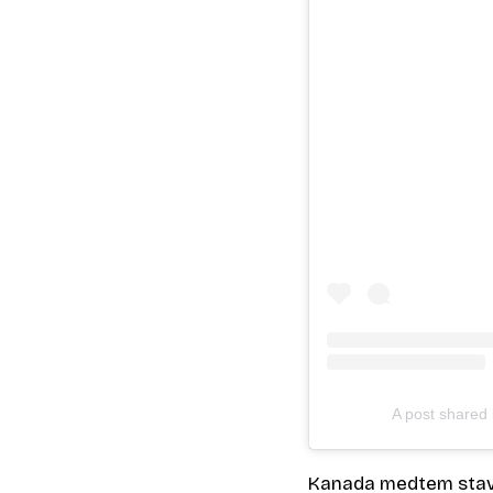
A post share
Kanada medtem stavi