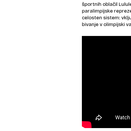
športnih oblačil Lulu
paralimpijske reprez
celosten sistem: vklj
bivanje v olimpijski 