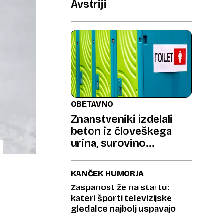
Avstriji
OBETAVNO
Znanstveniki izdelali
beton iz človeškega
urina, surovino
prispevali kampisti
KANČEK HUMORJA
Zaspanost že na startu:
kateri športi televizijske
gledalce najbolj uspavajo