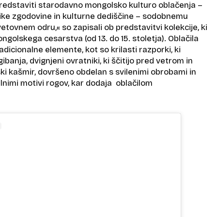
edstaviti starodavno mongolsko kulturo oblačenja –
elike zgodovine in kulturne dediščine – sodobnemu
svetovnem odru,« so zapisali ob predstavitvi kolekcije, ki
ngolskega cesarstva (od 13. do 15. stoletja). Oblačila
dicionalne elemente, kot so krilasti razporki, ki
anja, dvignjeni ovratniki, ki ščitijo pred vetrom in
i kašmir, dovršeno obdelan s svilenimi obrobami in
lnimi motivi rogov, kar dodaja oblačilom