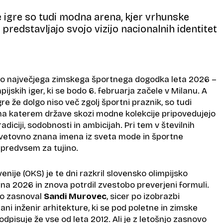
 igre so tudi modna arena, kjer vrhunske
redstavljajo svojo vizijo nacionalnih identitet
o največjega zimskega športnega dogodka leta 2026 –
pijskih iger, ki se bodo 6. februarja začele v Milanu. A
gre že dolgo niso več zgolj športni praznik, so tudi
 na katerem države skozi modne kolekcije pripovedujejo
radiciji, sodobnosti in ambicijah. Pri tem v številnih
svetovno znana imena iz sveta mode in športne
a predvsem za tujino.
enije (OKS) je te dni razkril slovensko olimpijsko
ina 2026 in znova potrdil zvestobo preverjeni formuli.
ijo zasnoval
Sandi Murovec
, sicer po izobrazbi
ani inženir arhitekture, ki se pod poletne in zimske
odpisuje že vse od leta 2012. Ali je z letošnjo zasnovo