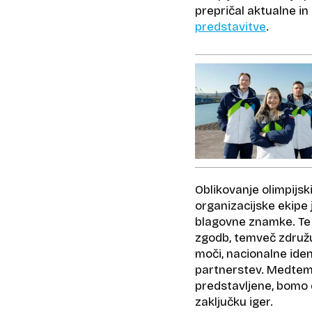
prepričal aktualne in 
predstavitve
.
Oblikovanje olimpijsk
organizacijske ekipe 
blagovne znamke. Te 
zgodb, temveč združ
moči, nacionalne iden
partnerstev. Medtem k
predstavljene, bomo d
zaključku iger.