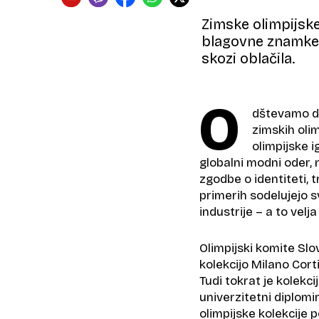
Zimske olimpijske
blagovne znamke p
skozi oblačila.
O
dštevamo d
zimskih olim
olimpijske i
globalni modni oder,
zgodbe o identiteti, t
primerih sodelujejo 
industrije – a to velj
Olimpijski komite Slov
kolekcijo Milano Cort
Tudi tokrat je kolekc
univerzitetni diplomir
olimpijske kolekcije p