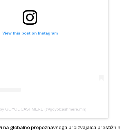
View this post on Instagram
d by GOYOL CASHMERE (@goyolcashmere.mn)
 na globalno prepoznavnega proizvajalca prestižnih