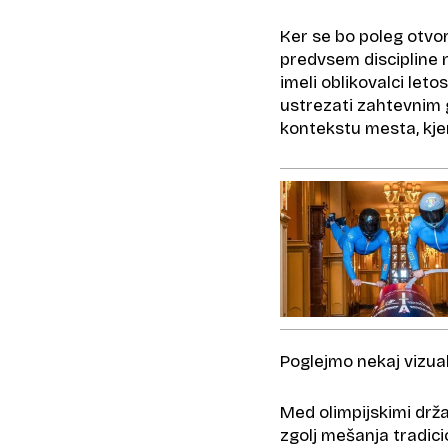
Ker se bo poleg otvo
predvsem discipline n
imeli oblikovalci let
ustrezati zahtevnim
kontekstu mesta, kjer
Poglejmo nekaj vizual
Med olimpijskimi dr
zgolj mešanja tradici