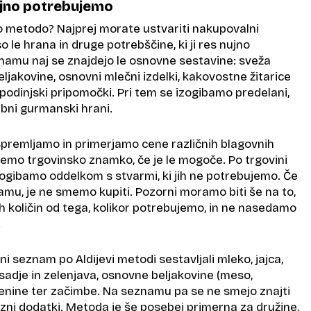
ujno potrebujemo
vo metodo? Najprej morate ustvariti nakupovalni
 le hrana in druge potrebščine, ki ji res nujno
amu naj se znajdejo le osnovne sestavine: sveža
ljakovine, osnovni mlečni izdelki, kakovostne žitarice
podinjski pripomočki. Pri tem se izogibamo predelani,
sebni gurmanski hrani.
remljamo in primerjamo cene različnih blagovnih
emo trgovinsko znamko, če je le mogoče. Po trgovini
zogibamo oddelkom s stvarmi, ki jih ne potrebujemo. Če
mu, je ne smemo kupiti. Pozorni moramo biti še na to,
h količin od tega, kolikor potrebujemo, in ne nasedamo
.
ni seznam po Aldijevi metodi sestavljali mleko, jajca,
 sadje in zelenjava, osnovne beljakovine (meso,
estenine ter začimbe. Na seznamu pa se ne smejo znajti
ksuzni dodatki. Metoda je še posebej primerna za družine,