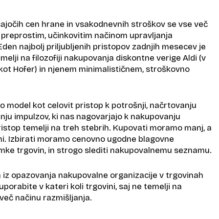
ajočih cen hrane in vsakodnevnih stroškov se vse več
k preprostim, učinkovitim načinom upravljanja
den najbolj priljubljenih pristopov zadnjih mesecev je
emelji na filozofiji nakupovanja diskontne verige Aldi (v
 kot Hofer) in njenem minimalističnem, stroškovno
o model kot celovit pristop k potrošnji, načrtovanju
nju impulzov, ki nas nagovarjajo k nakupovanju
istop temelji na treh stebrih. Kupovati moramo manj, a
jeni. Izbirati moramo cenovno ugodne blagovne
mke trgovin, in strogo slediti nakupovalnemu seznamu.
 iz opazovanja nakupovalne organizacije v trgovinah
 uporabite v kateri koli trgovini, saj ne temelji na
več načinu razmišljanja.