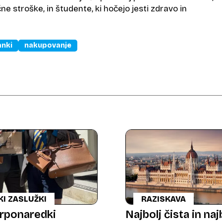
čne stroške, in študente, ki hočejo jesti zdravo in
anki
nakupovanje
KI ZASLUŽKI
RAZISKAVA
rponaredki
Najbolj čista in naj