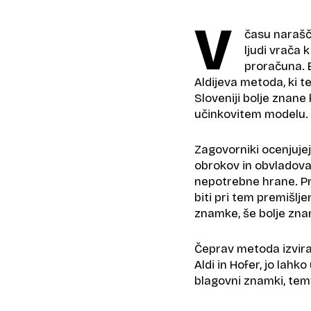
V
času narašč
ljudi vrača 
proračuna. E
Aldijeva metoda​, ki t
Sloveniji bolje znane
učinkovitem modelu.
Zagovorniki ocenjujej
obrokov in obvladova
nepotrebne hrane. Pr
biti pri tem premišl
znamke, še bolje zna
Čeprav metoda izvira
Aldi in Hofer, jo lahko
blagovni znamki, tem