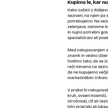
Kupimo le, kar n
Kako začeti z Aldije
seznam, na njem pa so
potrebujemo. Na sezn
zelenjava, osnovne be
in nujno potrebni gos
specializirani ali po
Med nakupovanjem sp
znamk in vedno izber
hodimo tako, da se i
reči nimamo na sezna
da ne kupujemo večji
marketinškim trikom
V praksi bi nakupoval
kruh, ovseni kosmiči,
stročnice), riž ali t
hitri prigrizki ali lu