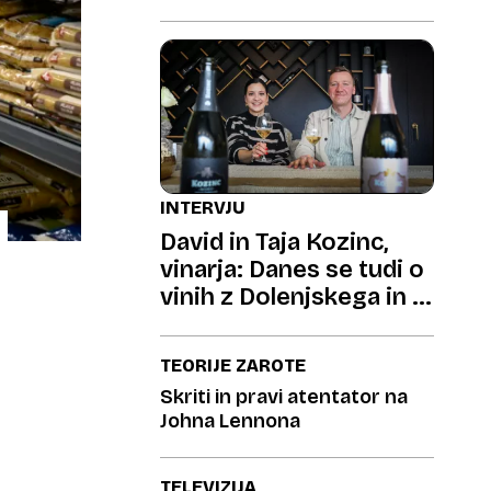
INTERVJU
David in Taja Kozinc,
vinarja: Danes se tudi o
vinih z Dolenjskega in iz
Posavja govori s
spoštovanjem
TEORIJE ZAROTE
Skriti in pravi atentator na
Johna Lennona
TELEVIZIJA