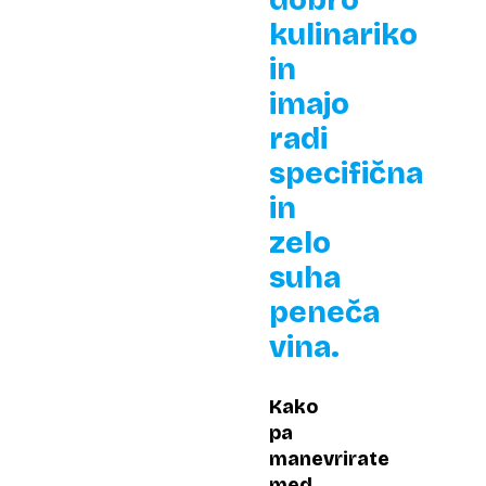
dobro
kulinariko
in
imajo
radi
specifična
in
zelo
suha
peneča
vina.
Kako
pa
manevrirate
med