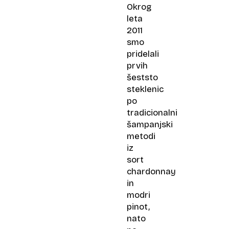
Okrog
leta
2011
smo
pridelali
prvih
šeststo
steklenic
po
tradicionalni
šampanjski
metodi
iz
sort
chardonnay
in
modri
pinot,
nato