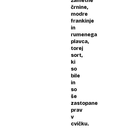
žametne
črnine,
modre
frankinje
in
rumenega
plavca,
torej
sort,
ki
so
bile
in
so
še
zastopane
prav
v
cvičku.