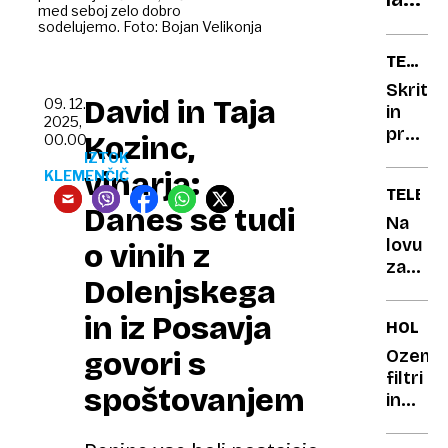
med seboj zelo dobro
nared
sodelujemo. Foto: Bojan Velikonja
pravo
TEORIJ
tablic
ZAROT
Skriti
David in Taja
09. 12.
in
2025,
pravi
Kozinc,
00.00
atenta
IZTOK
vinarja:
KLEMENČIČ
na
TELEVIZ
Johna
Danes se tudi
Lenno
Na
lovu
o vinih z
za
Dolenjskega
dobrim
kvizi
in iz Posavja
HOLLY
govori s
Ozempi
filtri
spoštovanjem
in
laži:
zvezdn