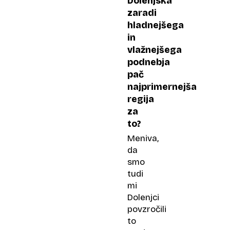
Dolenjska
zaradi
hladnejšega
in
vlažnejšega
podnebja
pač
najprimernejša
regija
za
to?
Meniva,
da
smo
tudi
mi
Dolenjci
povzročili
to