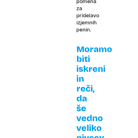
pomena
za
pridelavo
izjemnih
penin.
Moramo
biti
iskreni
in
reči,
da
še
vedno
veliko