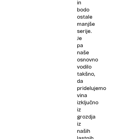
in
bodo
ostale
manjše
serije.
Je
pa
naše
osnovno
vodilo
takšno,
da
pridelujemo
vina
izključno
iz
grozdja
iz
naših
lastnih