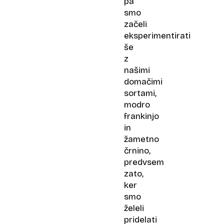
pa
smo
začeli
eksperimentirati
še
z
našimi
domačimi
sortami,
modro
frankinjo
in
žametno
črnino,
predvsem
zato,
ker
smo
želeli
pridelati