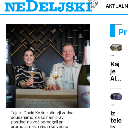
AKTUAL
Pr
NAKUP
TRIK
Kaj
je
Aldije
meto
in
zakaj
SAMSU
z
PREDST
Iz
Taja in David Kozinc: Vinarji vedno
njo
poudarjamo, da so nam prav
telef
prihra
gostinci največ pomagali pri
promociji naših vin, in še vedno
lahko