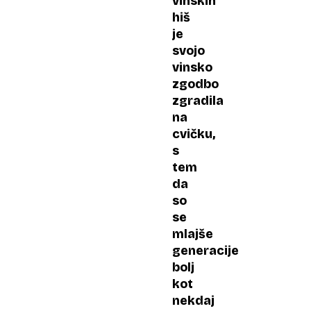
vinskih
hiš
je
svojo
vinsko
zgodbo
zgradila
na
cvičku,
s
tem
da
so
se
mlajše
generacije
bolj
kot
nekdaj