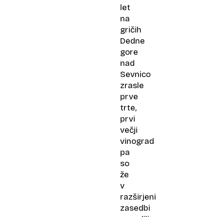
let
na
gričih
Dedne
gore
nad
Sevnico
zrasle
prve
trte,
prvi
večji
vinograd
pa
so
že
v
razširjeni
zasedbi