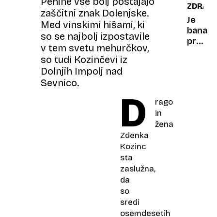
Penine vse bolj postajajo
ZDRAVJ
Kate
zaščitni znak Dolenjske.
Winsle
Je
Med vinskimi hišami, ki
zavrač
banan
so se najbolj izpostavile
iluzijo
premal
v tem svetu mehurčkov,
instag
ali
so tudi Kozinčevi iz
preveč
Dolnjih Impolj nad
zrela?
Sevnico.
D
rago
in
žena
Zdenka
Kozinc
sta
zaslužna,
da
so
sredi
osemdesetih