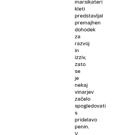
marsikateri
kleti
predstavljal
premajhen
dohodek
za
razvoj
in
izziv,
zato
se
je
nekaj
vinarjev
začelo
spogledovati
s
pridelavo
penin.
V