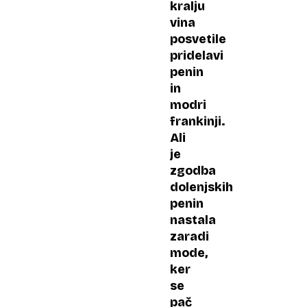
kralju
vina
posvetile
pridelavi
penin
in
modri
frankinji.
Ali
je
zgodba
dolenjskih
penin
nastala
zaradi
mode,
ker
se
pač