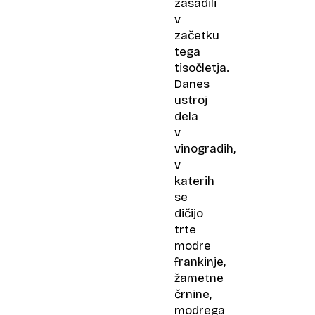
zasadili
v
začetku
tega
tisočletja.
Danes
ustroj
dela
v
vinogradih,
v
katerih
se
dičijo
trte
modre
frankinje,
žametne
črnine,
modrega