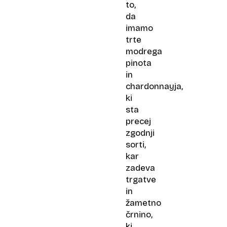
to,
da
imamo
trte
modrega
pinota
in
chardonnayja,
ki
sta
precej
zgodnji
sorti,
kar
zadeva
trgatve
in
žametno
črnino,
ki