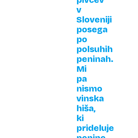
pivcev
v
Sloveniji
posega
po
polsuhih
peninah.
Mi
pa
nismo
vinska
hiša,
ki
prideluje