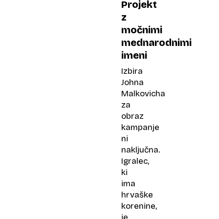
Projekt
z
močnimi
mednarodnimi
imeni
Izbira
Johna
Malkovicha
za
obraz
kampanje
ni
naključna.
Igralec,
ki
ima
hrvaške
korenine,
je