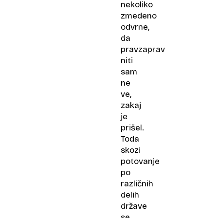
nekoliko
zmedeno
odvrne,
da
pravzaprav
niti
sam
ne
ve,
zakaj
je
prišel.
Toda
skozi
potovanje
po
različnih
delih
države
se