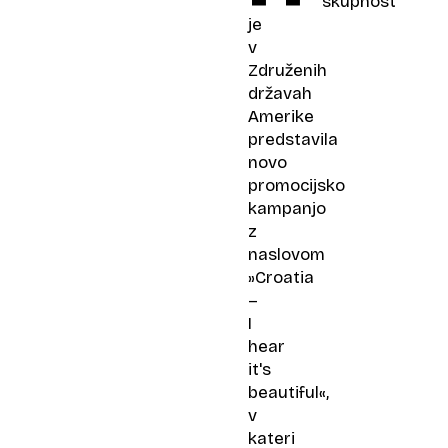
skupnost
je
v
Združenih
državah
Amerike
predstavila
novo
promocijsko
kampanjo
z
naslovom
»
Croatia
–
I
hear
it's
beautiful
«,
v
kateri