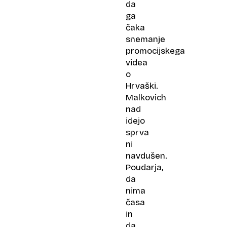
da
ga
čaka
snemanje
promocijskega
videa
o
Hrvaški.
Malkovich
nad
idejo
sprva
ni
navdušen.
Poudarja,
da
nima
časa
in
da