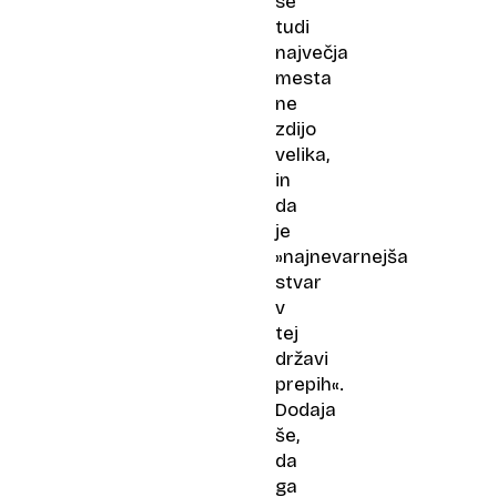
se
tudi
največja
mesta
ne
zdijo
velika,
in
da
je
»najnevarnejša
stvar
v
tej
državi
prepih«.
Dodaja
še,
da
ga