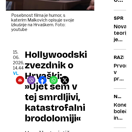
s
mundi
pome
kdo
Posebnost filma je humor, s
SPREM
katerim Malkovich opisuje svoje
bo
izkušnje na Hrvaškem. Foto:
Nova
prese
youtube
teorija:
in
je
zakaj
iphone
so
Hollywoodski
res
15.
RAZISK
06.
Franc
glavni
zvezdnik o
2026,
v
krivec
Prvoro
14.44
za
v
predn
Hrvaški:
VL
to,
predno
»Ujet sem v
da je
zakaj
otrok
so
tej smrdljivi,
NOVA
vse
uspešn
ZDRAVI
manj?
in
Konec
katastrofalni
pametn
boleči
brodolomiji«
in
operac
sklepo