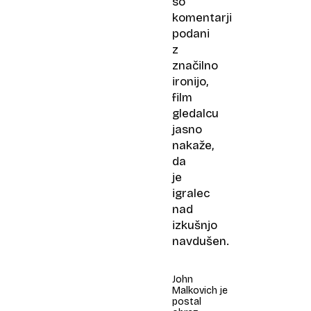
so
komentarji
podani
z
značilno
ironijo,
film
gledalcu
jasno
nakaže,
da
je
igralec
nad
izkušnjo
navdušen.
John
Malkovich je
postal