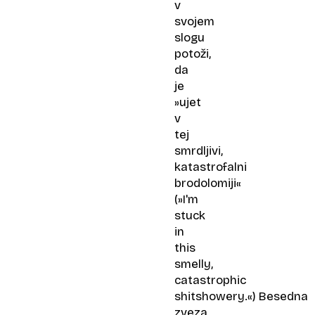
v
svojem
slogu
potoži,
da
je
»ujet
v
tej
smrdljivi,
katastrofalni
brodolomiji«
(»I'm
stuck
in
this
smelly,
catastrophic
shitshowery.«) Besedna
zveza