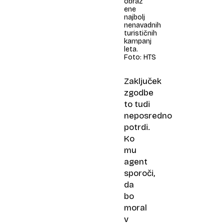
obraz
ene
najbolj
nenavadnih
turističnih
kampanj
leta.
Foto: HTS
Zaključek
zgodbe
to tudi
neposredno
potrdi.
Ko
mu
agent
sporoči,
da
bo
moral
v