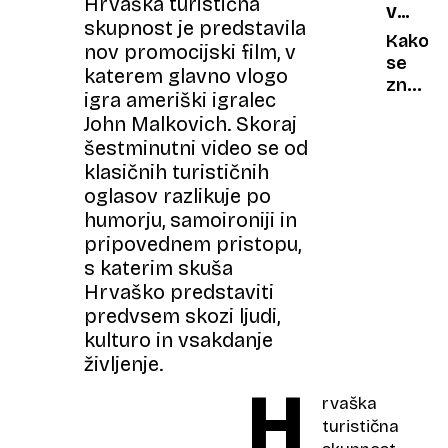
Hrvaška turistična
VRTNI
Znanst
skupnost je predstavila
ŠKODLJ
odkrili
Kako
nov promocijski film, v
način
se
katerem glavno vlogo
za
znebiti
igra ameriški igralec
naravn
polžev
John Malkovich. Skoraj
obnov
slinarj
šestminutni video se od
hrusta
na
klasičnih turističnih
vrtu?
oglasov razlikuje po
Pomaga
si s
humorju, samoironiji in
poseb
pripovednem pristopu,
recep
s katerim skuša
Hrvaško predstaviti
predvsem skozi ljudi,
kulturo in vsakdanje
življenje.
H
rvaška
turistična