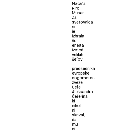
Nataša
Pirc
Musar.
Za
svetovalca
si
je
izbrala
še
enega
izmed
velikih
šefov
–
predsednika
evropske
nogometne
zveze
Uefe
Aleksandra
Čeferina,
ki
nikoli
ni
skrival,
da
mu
ni