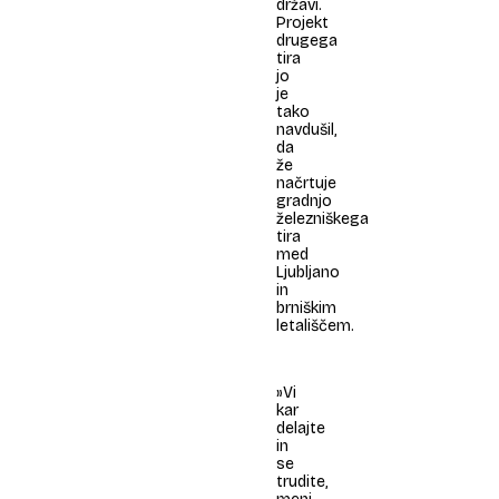
državi.
Projekt
drugega
tira
jo
je
tako
navdušil,
da
že
načrtuje
gradnjo
železniškega
tira
med
Ljubljano
in
brniškim
letališčem.
»Vi
kar
delajte
in
se
trudite,