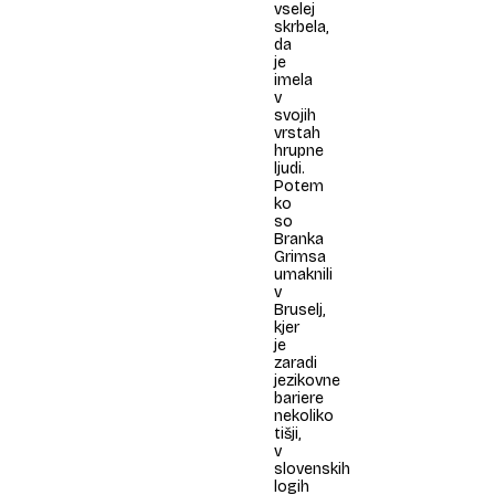
vselej
skrbela,
da
je
imela
v
svojih
vrstah
hrupne
ljudi.
Potem
ko
so
Branka
Grimsa
umaknili
v
Bruselj,
kjer
je
zaradi
jezikovne
bariere
nekoliko
tišji,
v
slovenskih
logih