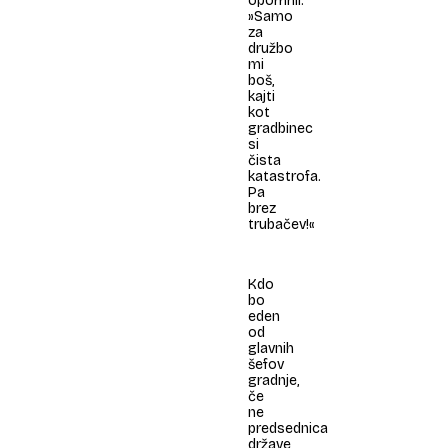
opomnil:
»Samo
za
družbo
mi
boš,
kajti
kot
gradbinec
si
čista
katastrofa.
Pa
brez
trubačev!«
Kdo
bo
eden
od
glavnih
šefov
gradnje,
če
ne
predsednica
države