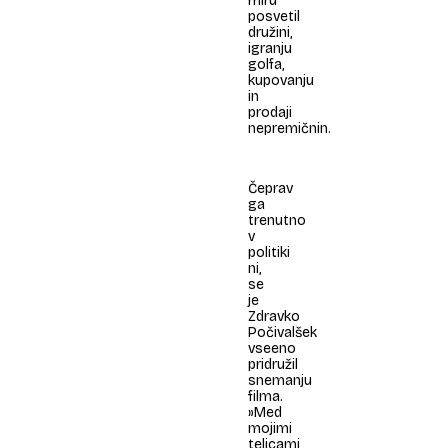
miru
posvetil
družini,
igranju
golfa,
kupovanju
in
prodaji
nepremičnin.
Čeprav
ga
trenutno
v
politiki
ni,
se
je
Zdravko
Počivalšek
vseeno
pridružil
snemanju
filma.
»Med
mojimi
telicami