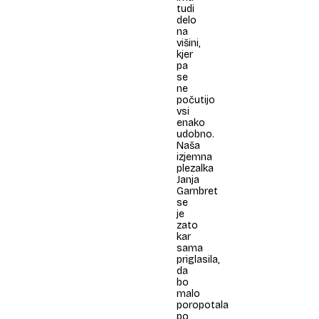
tudi
delo
na
višini,
kjer
pa
se
ne
počutijo
vsi
enako
udobno.
Naša
izjemna
plezalka
Janja
Garnbret
se
je
zato
kar
sama
priglasila,
da
bo
malo
poropotala
po