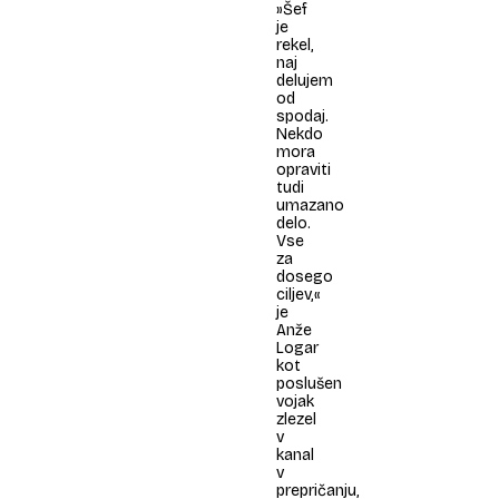
»Šef
je
rekel,
naj
delujem
od
spodaj.
Nekdo
mora
opraviti
tudi
umazano
delo.
Vse
za
dosego
ciljev,«
je
Anže
Logar
kot
poslušen
vojak
zlezel
v
kanal
v
prepričanju,