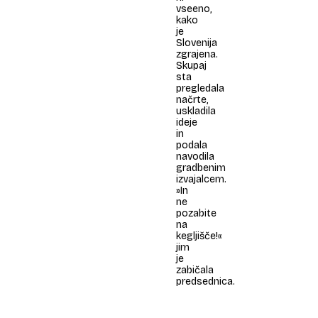
vseeno,
kako
je
Slovenija
zgrajena.
Skupaj
sta
pregledala
načrte,
uskladila
ideje
in
podala
navodila
gradbenim
izvajalcem.
»In
ne
pozabite
na
kegljišče!«
jim
je
zabičala
predsednica.