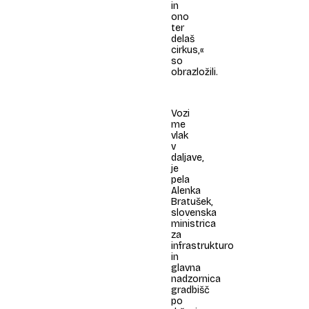
in
ono
ter
delaš
cirkus,«
so
obrazložili.
Vozi
me
vlak
v
daljave,
je
pela
Alenka
Bratušek,
slovenska
ministrica
za
infrastrukturo
in
glavna
nadzornica
gradbišč
po