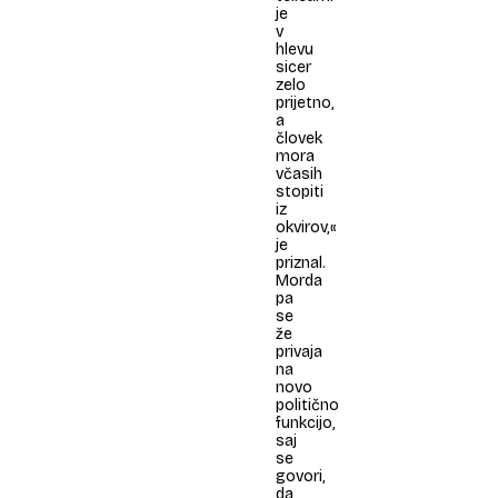
je
v
hlevu
sicer
zelo
prijetno,
a
človek
mora
včasih
stopiti
iz
okvirov,«
je
priznal.
Morda
pa
se
že
privaja
na
novo
politično
funkcijo,
saj
se
govori,
da