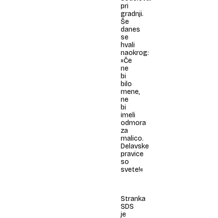
pri
gradnji.
Še
danes
se
hvali
naokrog:
»Če
ne
bi
bilo
mene,
ne
bi
imeli
odmora
za
malico.
Delavske
pravice
so
svete!«
Stranka
SDS
je