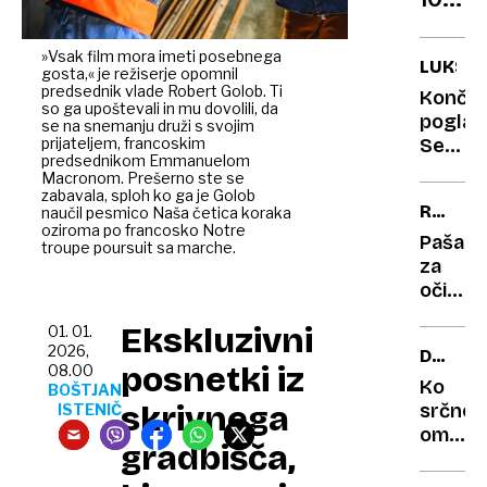
piža
10:
in
skriv
mir
»Vsak film mora imeti posebnega
LUKSU
gosta,« je režiserje opomnil
orožj
v
predsednik vlade Robert Golob. Ti
Konča
za
Ukraji
so ga upoštevali in mu dovolili, da
poglavj
se na snemanju druži s svojim
uspe
prijateljem, francoskim
Severi
novol
predsednikom Emmanuelom
še
Macronom. Prešerno ste se
zaobl
zadnjič
zabavala, sploh ko ga je Golob
REKOR
naučil pesmico Naša četica koraka
v
oziroma po francosko Notre
PET
domač
Paša
troupe poursuit sa marche.
objem
za
oči
ob
Ekskluzivni
01. 01.
prelo
2026,
DOBRO
leta:
posnetki iz
08.00
LETO
5
Ko
BOŠTJAN
2025
skrivnega
krajev,
srčnos
ISTENIČ
kjer
omili
gradbišča,
novo
stisko:
leto
otroke