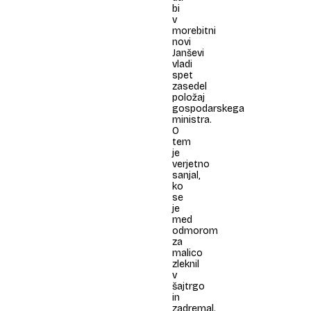
bi
v
morebitni
novi
Janševi
vladi
spet
zasedel
položaj
gospodarskega
ministra.
O
tem
je
verjetno
sanjal,
ko
se
je
med
odmorom
za
malico
zleknil
v
šajtrgo
in
zadremal.