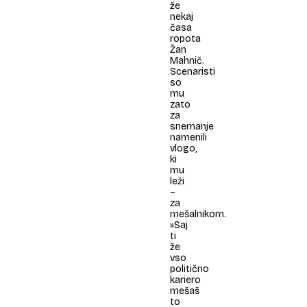
že
nekaj
časa
ropota
Žan
Mahnič.
Scenaristi
so
mu
zato
za
snemanje
namenili
vlogo,
ki
mu
leži
–
za
mešalnikom.
»Saj
ti
že
vso
politično
kariero
mešaš
to