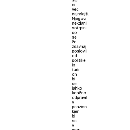
saj
ni
več
najmlajši.
Njegovi
nekdanji
sotrpini
so
se
že
zdavnaj
poslovili
od
politike
in
tudi
on
bi
se
lahko
končno
odpravil
v
penzion,
kjer
bi
se
v