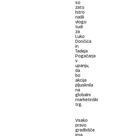
so
zato
hitro
našli
vlogo
tudi
za
Luko
Dončića
in
Tadeja
Pogačarja
v
upanju,
da
bo
akcija
pljusknila
na
globalni
marketinški
trg.
Vsako
pravo
gradbišče
ima