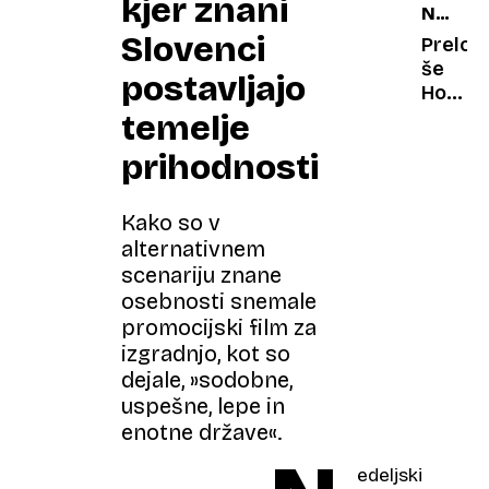
kjer znani
NAJDO
pričaka
bi
FILMI
Slovenci
v
objela,
Prelom
V
največ
stisnila
še
postavljajo
2025,
stilu
k
Hollyw
1.
sebi
klonil
temelje
DEL
in jih
pred
prihodnosti
poljubi
kitajsk
demon
Kako so v
alternativnem
scenariju znane
osebnosti snemale
promocijski film za
izgradnjo, kot so
dejale, »sodobne,
uspešne, lepe in
enotne države«.
edeljski