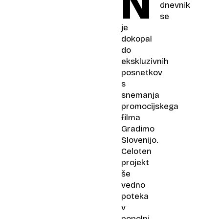
N
dnevnik
se
je
dokopal
do
ekskluzivnih
posnetkov
s
snemanja
promocijskega
filma
Gradimo
Slovenijo.
Celoten
projekt
še
vedno
poteka
v
popolni