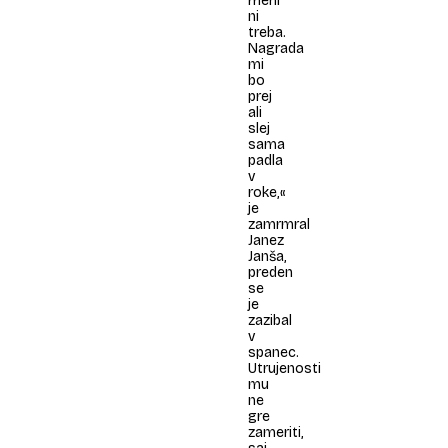
meni
ni
treba.
Nagrada
mi
bo
prej
ali
slej
sama
padla
v
roke,«
je
zamrmral
Janez
Janša,
preden
se
je
zazibal
v
spanec.
Utrujenosti
mu
ne
gre
zameriti,