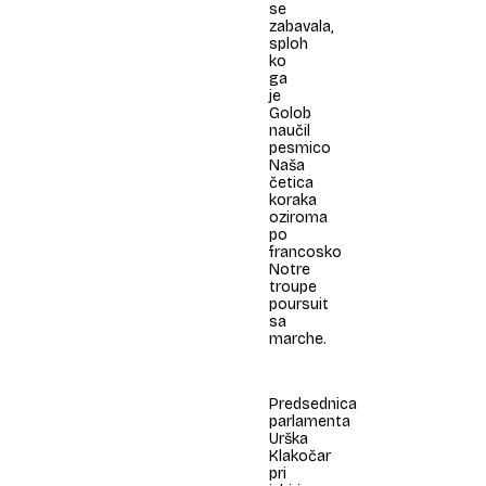
se
zabavala,
sploh
ko
ga
je
Golob
naučil
pesmico
Naša
četica
koraka
oziroma
po
francosko
Notre
troupe
poursuit
sa
marche.
Predsednica
parlamenta
Urška
Klakočar
pri