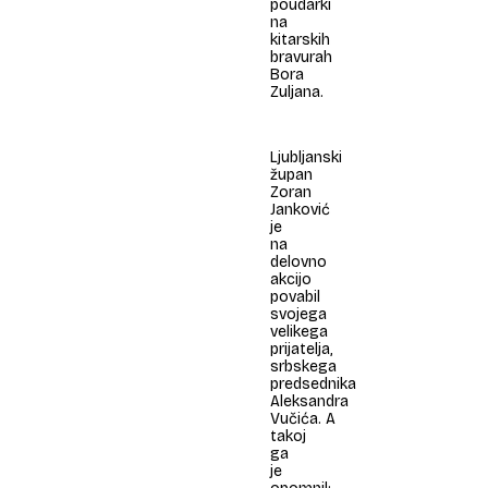
poudarki
na
kitarskih
bravurah
Bora
Zuljana.
Ljubljanski
župan
Zoran
Janković
je
na
delovno
akcijo
povabil
svojega
velikega
prijatelja,
srbskega
predsednika
Aleksandra
Vučića. A
takoj
ga
je