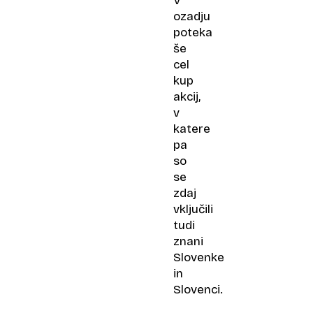
V
ozadju
poteka
še
cel
kup
akcij,
v
katere
pa
so
se
zdaj
vključili
tudi
znani
Slovenke
in
Slovenci.