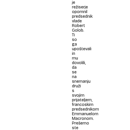
je
režiserje
opomnil
predsednik
vlade
Robert
Golob.
Ti
so
ga
upoštevali
in
mu
dovolili,
da
se
na
snemanju
druži
s
svojim
prijateljem,
francoskim
predsednikom
Emmanuelom
Macronom.
Prešerno
ste