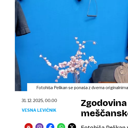
Fotohiša Pelikan se ponaša z dvema originalnima
Zgodovina 
31. 12. 2025, 00.00
VESNA LEVIČNIK
meščanske
Fotohiša Pelikan v