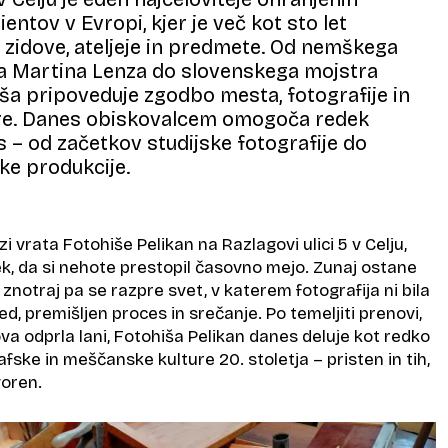
ntov v Evropi, kjer je več kot sto let
 zidove, ateljeje in predmete. Od nemškega
a Martina Lenza do slovenskega mojstra
iša pripoveduje zgodbo mesta, fotografije in
re. Danes obiskovalcem omogoča redek
 – od začetkov studijske fotografije do
e produkcije.
zi vrata Fotohiše Pelikan na Razlagovi ulici 5 v Celju,
k, da si nehote prestopil časovno mejo. Zunaj ostane
znotraj pa se razpre svet, v katerem fotografija ni bila
ed, premišljen proces in srečanje. Po temeljiti prenovi,
ova odprla lani, Fotohiša Pelikan danes deluje kot redko
fske in meščanske kulture 20. stoletja – pristen in tih,
voren.