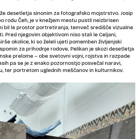
u že desetletja sinonim za fotografsko mojstrstvo. Josip
po rodu Čeh, je v knežjem mestu pustil neizbrisen
ni bil le prostor portretiranja, temveč središče vizualne
ti. Pred njegovim objektivom niso stali le Celjani,
širše okolice, ki so želeli ujeti pomemben življenjski
i spomin za prihodnje rodove. Pelikan je skozi desetletja
nske prelome – obe svetovni vojni, rojstva in razpade
časih pa se je z enako pozornostjo posvečal naravi,
u, ter portretom uglednih meščanov in kulturnikov.