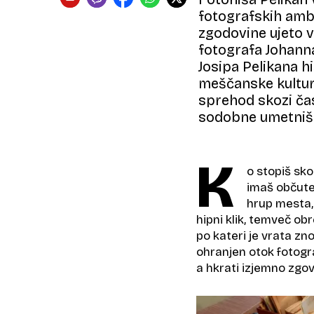
fotografskih ambie
zgodovine ujeto v
fotografa Johann
Josipa Pelikana h
meščanske kultu
sprehod skozi čas
sodobne umetnišk
K
o stopiš sko
imaš občute
hrup mesta, 
hipni klik, temveč obr
po kateri je vrata zn
ohranjen otok fotogra
a hkrati izjemno zgo