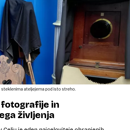
 steklenima ateljejema pod isto streho.
fotografije in
ga življenja
 Celju je eden najceloviteje ohranjenih