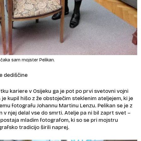
pričaka sam mojster Pelikan.
e dediščine
 kariere v Osijeku ga je pot po prvi svetovni vojni
m je kupil hišo z že obstoječim steklenim ateljejem, ki je
kemu fotografu Johannu Martinu Lenzu. Pelikan se je z
in v njej delal vse do smrti. Atelje pa ni bil zaprt svet –
na postaja mladim fotografom, ki so se pri mojstru
rafsko tradicijo širili naprej.