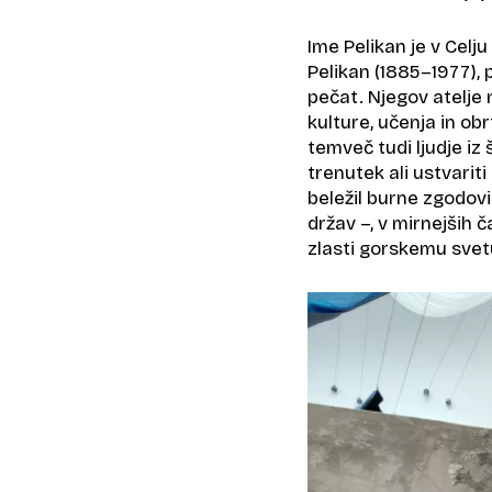
Ime Pelikan je v Celj
Pelikan (1885–1977), 
pečat. Njegov atelje 
kulture, učenja in obr
temveč tudi ljudje iz 
trenutek ali ustvarit
beležil burne zgodovi
držav –, v mirnejših 
zlasti gorskemu svet