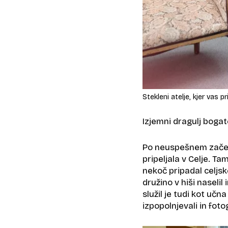
Stekleni atelje, kjer vas 
Izjemni dragulj bogat
Po neuspešnem začetku
pripeljala v Celje. Ta
nekoč pripadal celjs
družino v hiši naselil 
služil je tudi kot uč
izpopolnjevali in fotog