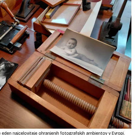
je eden najceloviteje ohranjenih fotografskih ambientov v Evropi.