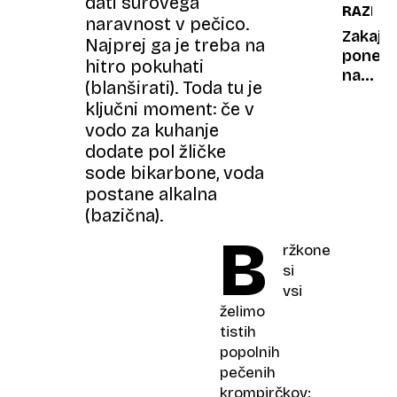
dati surovega
RAZLIK
zabrisa
lahko
naravnost v pečico.
v
živelo
Zakaj
Najprej ga je treba na
glavo
30
ponek
hitro pokuhati
milijon
na
(blanširati). Toda tu je
ljudi
svetu
ključni moment: če v
rojstni
vodo za kuhanje
dni
dodate pol žličke
sploh
sode bikarbone, voda
ne
praznu
postane alkalna
(bazična).
B
ržkone
si
vsi
želimo
tistih
popolnih
pečenih
krompirčkov: