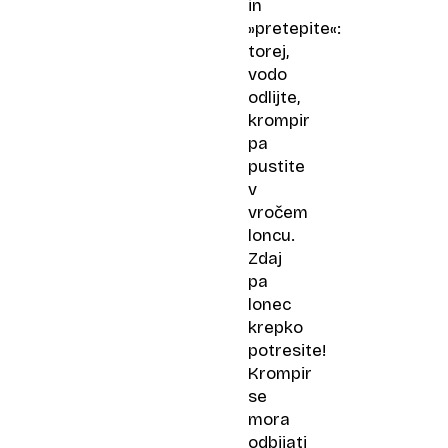
in
»pretepite«:
torej,
vodo
odlijte,
krompir
pa
pustite
v
vročem
loncu.
Zdaj
pa
lonec
krepko
potresite!
Krompir
se
mora
odbijati