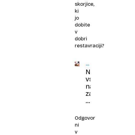
skorjice,
ki
jo
dobite
v
dobri
restavraciji?
KULINARIČNI
TRIK
Napaka
vseh
napak:
zakaj
vaše
pečeno
meso
Odgovor
na
ni
krožniku
v