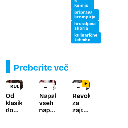
s
kemijo
priprava
krompirja
hrustljava
skorja
kulinarične
tehnike
Preberite več
KULINARIKA
KULINARIČNI
KULINARIČNI
TRIK
TRIK
Od
Napaka
Revolucija
klasike
vseh
za
do
napak:
zajtrk:
razkošja:
zakaj
dodajte
pet
vaše
eno