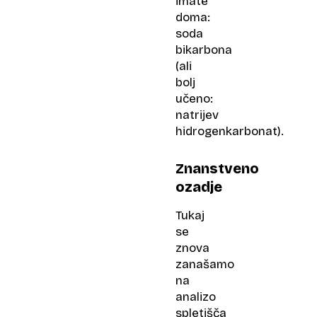
imate
doma:
soda
bikarbona
(ali
bolj
učeno:
natrijev
hidrogenkarbonat).
Znanstveno
ozadje
Tukaj
se
znova
zanašamo
na
analizo
spletišča