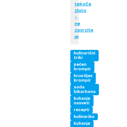
tekoče
zlato
–
ne
zavrzite
je
kulinarični
triki
pečen
krompir
hrustljav
krompir
soda
bikarbona
kuhanje
nasveti
recepti
kulinarika
kuhanje