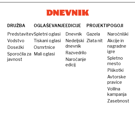
receptov
pečeno
ključno
za
meso
sestavino
vročo
na
in
čokolado
krožniku
umešana
DRUŽBA
OGLAŠEVANJE
EDICIJE
PROJEKTI
POGOJI
postane
jajca
Predstavitev
Spletni oglasi
Dnevnik
Gazela
Naročniški
suho
bodo
Vodstvo
Tiskani oglasi
Nedeljski
Zlata nit
Akcije in
dnevnik
nagradne
Dosežki
Osmrtnice
kot
kot iz
igre
Razvedrilo
Sporočila za
Mali oglasi
žagovina
hotela
Spletno
javnost
Naročanje
mesto
edicij
Piškotki
Avtorske
pravice
Volilna
kampanja
Zasebnost