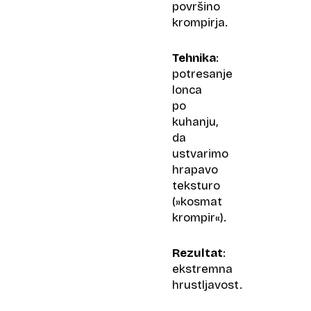
površino
krompirja.
Tehnika
:
potresanje
lonca
po
kuhanju,
da
ustvarimo
hrapavo
teksturo
(»kosmat
krompir«).
Rezultat
:
ekstremna
hrustljavost.