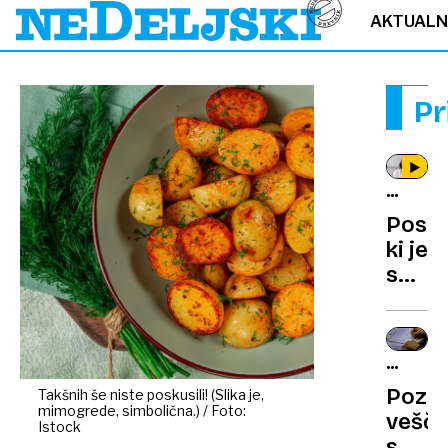
AKTUAL
Pr
SOLID
BREZ
Posne
MEJA
ki je
sproži
human
val.
Za
PISANJ
mati
NA
Pozab
Takšnih še niste poskusili! (Slika je,
samoh
ROKO
mimogrede, simbolična.) / Foto:
vešči
iz
Istock
se