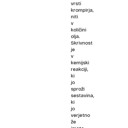
postane
vrsti
suho
krompirja,
kot
niti
žagovina
v
količini
olja.
Skrivnost
je
v
kemijski
reakciji,
ki
jo
sproži
sestavina,
ki
jo
verjetno
že