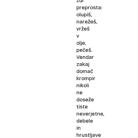
zdi
preprosta:
olupiš,
narežeš,
vržeš
v
olje,
pečeš.
Vendar
zakaj
domač
krompir
nikoli
ne
doseže
tiste
neverjetne,
debele
in
hrustljave