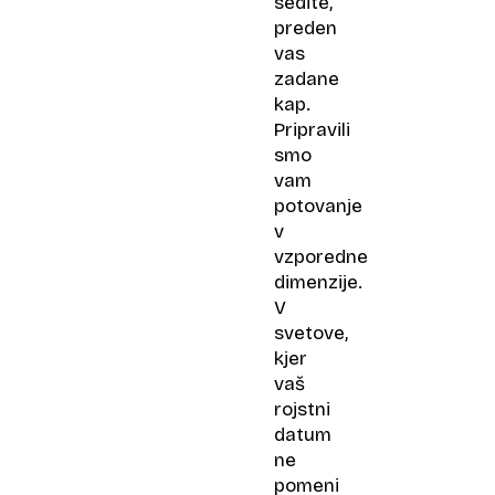
sedite,
preden
vas
zadane
kap.
Pripravili
smo
vam
potovanje
v
vzporedne
dimenzije.
V
svetove,
kjer
vaš
rojstni
datum
ne
pomeni