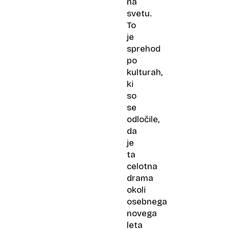
na
svetu.
To
je
sprehod
po
kulturah,
ki
so
se
odločile,
da
je
ta
celotna
drama
okoli
osebnega
novega
leta