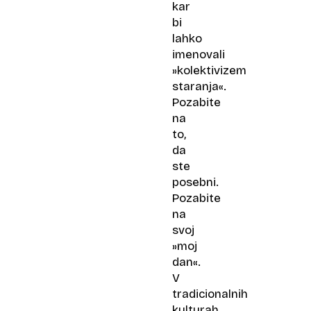
kar
bi
lahko
imenovali
»kolektivizem
staranja«.
Pozabite
na
to,
da
ste
posebni.
Pozabite
na
svoj
»moj
dan«.
V
tradicionalnih
kulturah