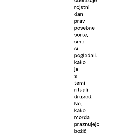
obeležuje
rojstni
dan
prav
posebne
sorte,
smo
si
pogledali,
kako
je
s
temi
rituali
drugod.
Ne,
kako
morda
praznujejo
božič,