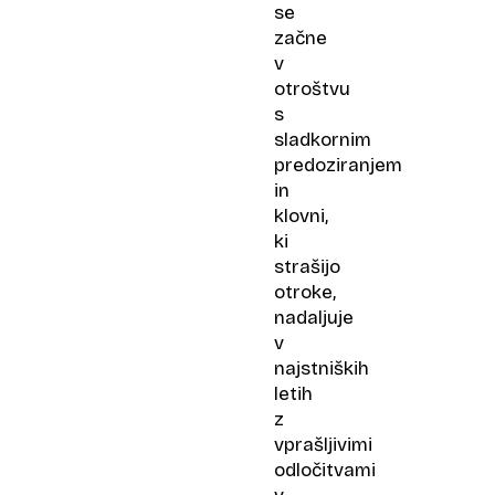
se
začne
v
otroštvu
s
sladkornim
predoziranjem
in
klovni,
ki
strašijo
otroke,
nadaljuje
v
najstniških
letih
z
vprašljivimi
odločitvami