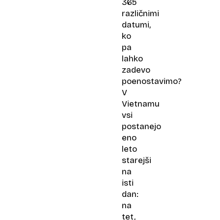
365
različnimi
datumi,
ko
pa
lahko
zadevo
poenostavimo?
V
Vietnamu
vsi
postanejo
eno
leto
starejši
na
isti
dan:
na
tet,