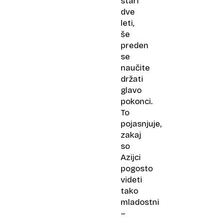
stari
dve
leti,
še
preden
se
naučite
držati
glavo
pokonci.
To
pojasnjuje,
zakaj
so
Azijci
pogosto
videti
tako
mladostni
–