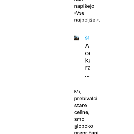
napišejo
»Vse
najboljše!«.
ŠTUDIJA
Arheologi
odkrili
kulturne
razlike
pri
razkosavanju
trupel
Mi,
že
prebivalci
med
stare
neandertalci
celine,
smo
globoko
prepričani,