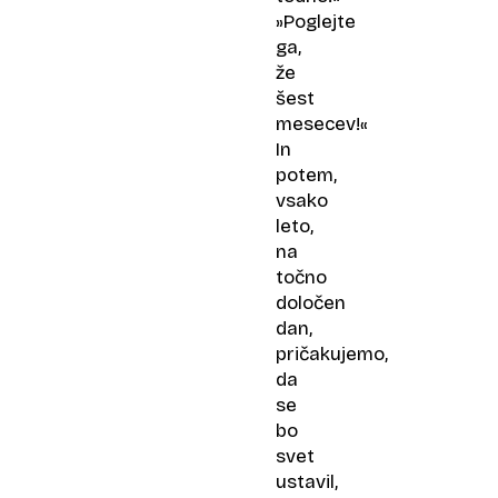
»Poglejte
ga,
že
šest
mesecev!«
In
potem,
vsako
leto,
na
točno
določen
dan,
pričakujemo,
da
se
bo
svet
ustavil,