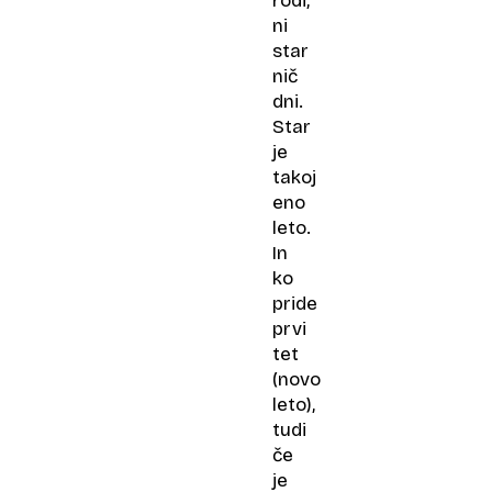
rodi,
ni
star
nič
dni.
Star
je
takoj
eno
leto.
In
ko
pride
prvi
tet
(novo
leto),
tudi
če
je