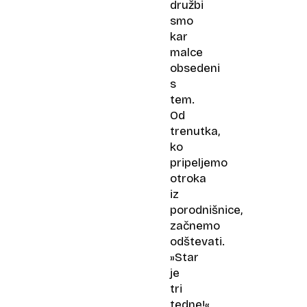
družbi
smo
kar
malce
obsedeni
s
tem.
Od
trenutka,
ko
pripeljemo
otroka
iz
porodnišnice,
začnemo
odštevati.
»Star
je
tri
tedne!«