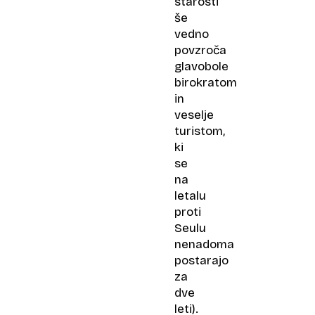
starosti
še
vedno
povzroča
glavobole
birokratom
in
veselje
turistom,
ki
se
na
letalu
proti
Seulu
nenadoma
postarajo
za
dve
leti).