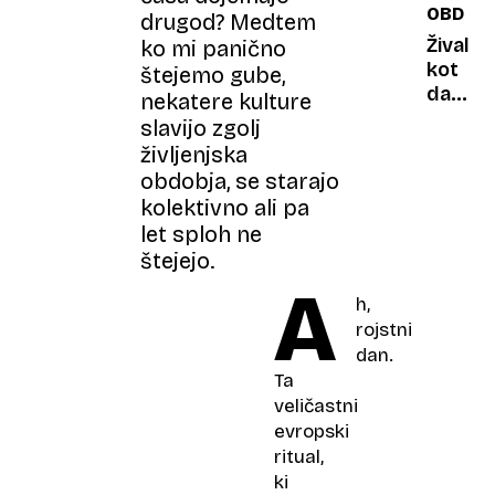
OBDAR
zaradi
drugod? Medtem
nikotin
Žival
ko mi panično
do
kot
štejemo gube,
asimet
darilo?
nekatere kulture
obraza
Temelj
slavijo zgolj
premisl
življenjska
obdobja, se starajo
kolektivno ali pa
let sploh ne
štejejo.
A
h,
rojstni
dan.
Ta
veličastni
evropski
ritual,
ki