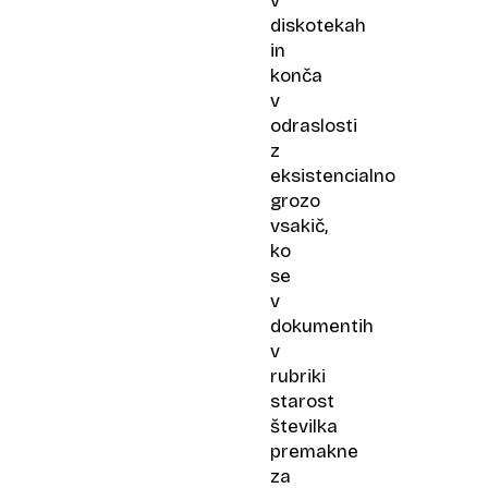
v
diskotekah
in
konča
v
odraslosti
z
eksistencialno
grozo
vsakič,
ko
se
v
dokumentih
v
rubriki
starost
številka
premakne
za