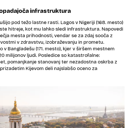
ropadajoča infrastruktura
ijo pod težo lastne rasti. Lagos v Nigeriji (168. mesto)
aste hitreje, kot mu lahko sledi infrastruktura. Napovedi
ečja mesta prihodnosti, vendar se za zdaj sooča z
vostmi v zdravstvu, izobraževanju in prometu.
o v Bangladešu (171. mesto), kjer v širšem mestnem
0 milijonov ljudi. Posledice so katastrofalne:
t, pomanjkanje stanovanj ter nezadostna oskrba z
 prizadetim Kijevom deli najslabšo oceno za