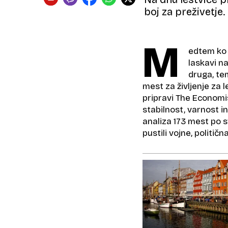
boj za preživetje.
M
edtem ko 
laskavi na
druga, te
mest za življenje za l
pripravi The Economis
stabilnost, varnost i
analiza 173 mest po s
pustili vojne, politič