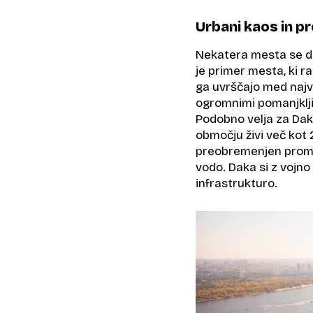
Urbani kaos in p
Nekatera mesta se duš
je primer mesta, ki r
ga uvrščajo med najv
ogromnimi pomanjklji
Podobno velja za Dak
območju živi več kot 2
preobremenjen prome
vodo. Daka si z vojno
infrastrukturo.