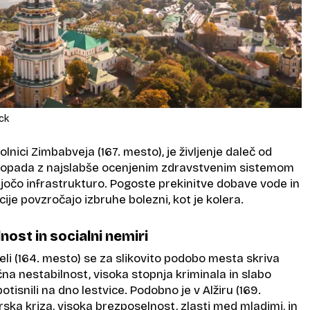
ock
olnici Zimbabveja (167. mesto), je življenje daleč od
popada z najslabše ocenjenim zdravstvenim sistemom
ajočo infrastrukturo. Pogoste prekinitve dobave vode in
cije povzročajo izbruhe bolezni, kot je kolera.
nost in socialni nemiri
li (164. mesto) se za slikovito podobo mesta skriva
ična nestabilnost, visoka stopnja kriminala in slabo
tisnili na dno lestvice. Podobno je v Alžiru (169.
ska kriza, visoka brezposelnost, zlasti med mladimi, in