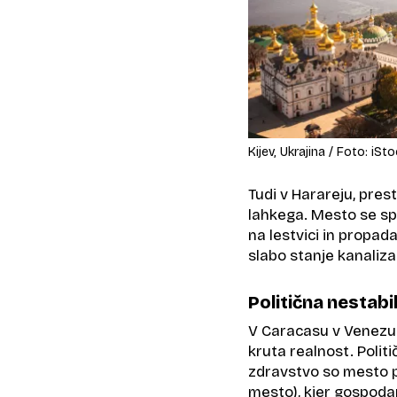
Kijev, Ukrajina / Foto: iSt
Tudi v Harareju, prest
lahkega. Mesto se s
na lestvici in propad
slabo stanje kanaliza
Politična nestabil
V Caracasu v Venezue
kruta realnost. Polit
zdravstvo so mesto po
mesto), kjer gospodar