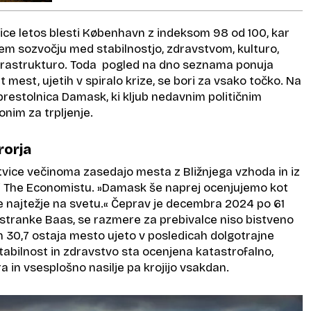
ce letos blesti København z indeksom 98 od 100, kar
nem sozvočju med stabilnostjo, zdravstvom, kulturo,
frastrukturo. Toda pogled na dno seznama ponuja
t mest, ujetih v spiralo krize, se bori za vsako točko. Na
prestolnica Damask, ki kljub nedavnim političnim
nim za trpljenje.
rorja
tvice večinoma zasedajo mesta z Bližnjega vzhoda in iz
pri The Economistu. »Damask še naprej ocenjujemo kot
nje najtežje na svetu.« Čeprav je decembra 2024 po 61
 stranke Baas, se razmere za prebivalce niso bistveno
m 30,7 ostaja mesto ujeto v posledicah dolgotrajne
tabilnost in zdravstvo sta ocenjena katastrofalno,
a in vsesplošno nasilje pa krojijo vsakdan.