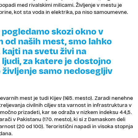
opadi med rivalskimi milicami. Življenje v mestu je
rine, kot sta voda in elektrika, pa niso samoumevne.
j pogledamo skozi okno v
 od naših mest, smo lahko
 kajti na svetu živi na
 ljudi, za katere je dostojno
o življenje samo nedosegljiv
varnih mest je tudi Kijev (165. mesto). Zaradi nenehne
reljevanja civilnih ciljev sta varnost in infrastruktura v
i močno prizadeti, kar se odraža v nizkem indeksu 44,5.
rači v Pakistanu (170. mesto), ki si z Damaskom deli
rnost (20 od 100). Teroristični napadi in visoka stopnja
kdana.