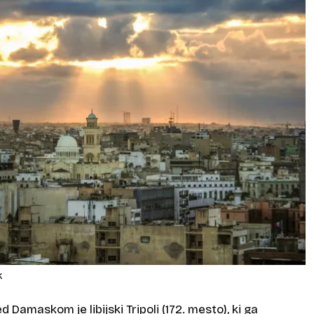
k
 Damaskom je libijski Tripoli (172. mesto), ki ga