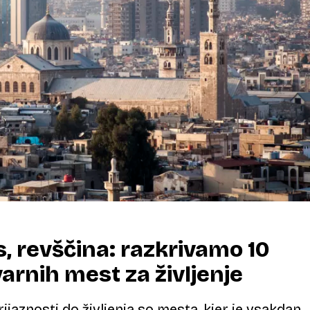
s, revščina: razkrivamo 10
varnih mest za življenje
ijaznosti do življenja so mesta, kjer je vsakdan