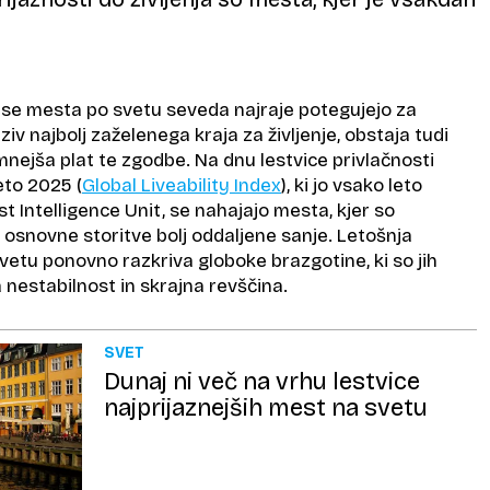
se mesta po svetu seveda najraje potegujejo za
ziv najbolj zaželenega kraja za življenje, obstaja tudi
mnejša plat te zgodbe. Na dnu lestvice privlačnosti
eto 2025 (
Global Liveability Index
), ki jo vsako leto
t Intelligence Unit, se nahajajo mesta, kjer so
n osnovne storitve bolj oddaljene sanje. Letošnja
vetu ponovno razkriva globoke brazgotine, ki so jih
na nestabilnost in skrajna revščina.
SVET
Dunaj ni več na vrhu lestvice
najprijaznejših mest na svetu