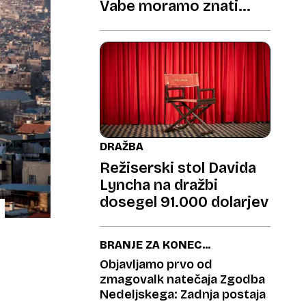
Vabe moramo znati
pravilno nastaviti
DRAŽBA
Režiserski stol Davida
Lyncha na dražbi
dosegel 91.000 dolarjev
BRANJE ZA KONEC
TEDNA
Objavljamo prvo od
zmagovalk natečaja Zgodba
Nedeljskega: Zadnja postaja