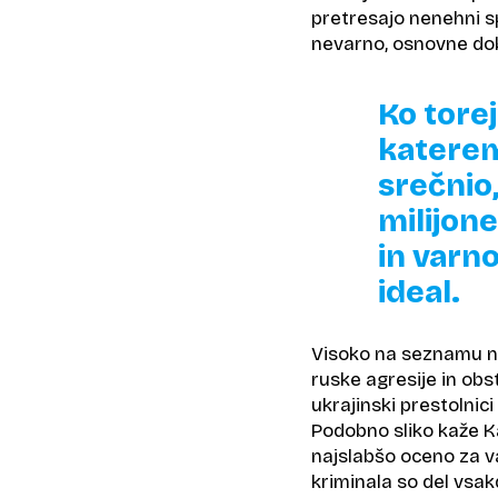
pretresajo nenehni sp
nevarno, osnovne dob
Ko tore
katerem
srečnio,
milijone
in varn
ideal.
Visoko na seznamu ne
ruske agresije in obst
ukrajinski prestolnic
Podobno sliko kaže Ka
najslabšo oceno za va
kriminala so del vsa