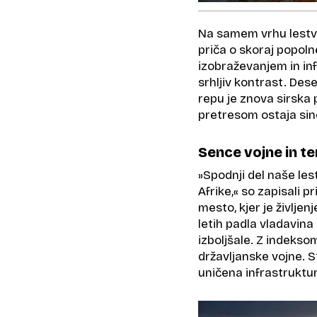
Na samem vrhu lestvi
priča o skoraj popol
izobraževanjem in in
srhljiv kontrast. Dese
repu je znova sirska 
pretresom ostaja sino
Sence vojne in te
»Spodnji del naše les
Afrike,« so zapisali 
mesto, kjer je življe
letih padla vladavina
izboljšale. Z indekso
državljanske vojne. S
uničena infrastruktur