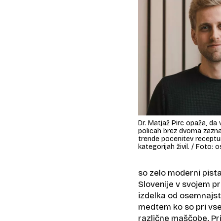
Dr. Matjaž Pirc opaža, da v
policah brez dvoma zazna
trende pocenitev receptu
kategorijah živil. / Foto: 
so zelo moderni pista
Slovenije v svojem pr
izdelka od osemnajst
medtem ko so pri vse
različne maščobe. Pr