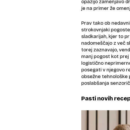
opazijo zamenjavo dra
je na primer že omen
Prav tako ob nedavnih
strokovnjaki pogoste
sladkarijah, kjer to 
nadomeščajo z več sla
torej zaznavajo, vend
manj pogost kot prej
logistično neprimerno
posegati v njegovo r
obsežne tehnološke pr
poslabšanja senzorični
Pasti novih rece