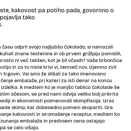
iste, kakovost pa potiho pada, govorimo o
 pojavlja tako
.
 času odprli svojo najljubšo čokolado, si namazali
kuhali znane testenine in ob prvem grižljaju pomislili,
rosto ni več takšen, kot je bil včasih? Vaše brbončice
tijo in za to niste krivi vi, temveč nov, izjemno zvit
h trgovin. Vsi smo že slišali za tako imenovano
rčenje embalaže, pri kateri za isti denar na koncu
zdelka. A medtem ko je manjšo tablico čokolade še
tim očesom, se pred nami odvija veliko bolj prikrita
 mediji in ekonomisti poimenovali skimpflacija. Izraz
esede skimp, kar dobesedno pomeni skopariti. Gre
vanje kakovosti in siromašenje receptur, medtem ko
a zunanja embalaža in predvsem cena ostajajo
a se celo višajo.