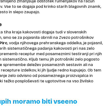
smiljeno zmanjšuje odstotek rumenjakov na račun
. Vse to se dogaja pod krinko starih blagovnih znamk,
vesto in slepo zaupajo.
e
e ta tiha kraja kakovosti dogaja tudi v slovenskih
, smo se za pojasnila obrnili na Zvezo potrošnikov
Pirc
, vodja njihovega prehranskega oddelka, je pojasnil,
erih sistematičnega padanja kakovosti pri nas zelo
sprememb receptur med posameznimi testiranji pri njih
 sistematično. Kljub temu jih potrošniki zelo pogosto
ve spremembe deležev posameznih sestavin ali na
cepture izdelkov, ki jih ljudje redno kupujejo. Ob tem
janje zelo odvisno od posameznega proizvajalca in
oki težko posploševati te ugotovitve na vso živilsko
upih moramo biti vseeno