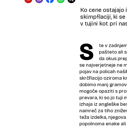
Ko cene ostajajo 
skimpflaciji, ki se
v tujini kot pri nas
S
te v zadnjem
pašteto ali s
da okus prep
se najverjetneje ne mo
pojav na policah naši
skrčflacijo oziroma k
dobimo manj gramov i
mogoče opaziti s pros
prevara, ki so jo tuji
izhaja iz angleške b
namreč za tiho zniže
teža izdelka, njegov
popolnoma enake ali p