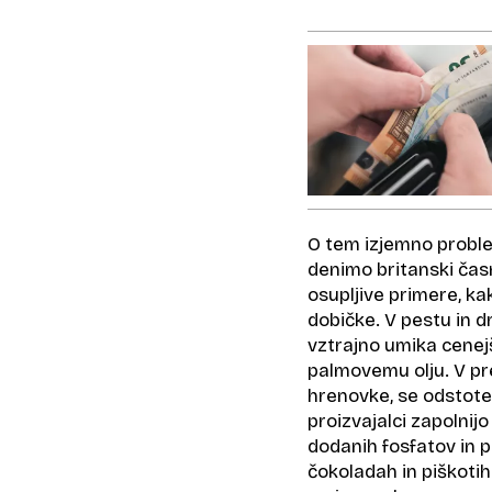
O tem izjemno proble
denimo britanski časni
osupljive primere, ka
dobičke. V pestu in 
vztrajno umika cenej
palmovemu olju. V pre
hrenovke, se odstot
proizvajalci zapolnij
dodanih fosfatov in
čokoladah in piškoti