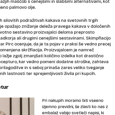
žjih maščob s cenejšimi in slabšimi alternativami, kot
jeno palmovo olje.
 silovitih podražitvah kakava na svetovnih trgih
je opažajo znižanje deleža pravega kakava v določenih
prvotno sestavino proizvajalci deloma preprosto
dkorja ali drugimi cenejšimi sestavinami. Skimpflacijo
ar Pirc ocenjuje, da je ta pojav v praksi še vedno precej
 omenjena skrčflacija. Proizvajalcem je namreč
 lažje zgolj zmanjšati količino izdelka kot drastično
ecepturo, kar vedno pomeni dodatne stroške, zahteva
ilagoditve in s seboj prinaša zares veliko tveganje
h lastnosti ter sprejemljivosti živila pri kupcih.
ptur
Pri nakupih moramo biti vseeno
izjemno previdni, še zlasti ko nas z
embalaž vabijo svetleči napisi, ki