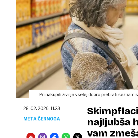
Pri nakupih živil je vselej dobro prebrati seznam 
Skimpflaci
28. 02. 2026, 11.23
META ČERNOGA
najljubša 
vam zmeša