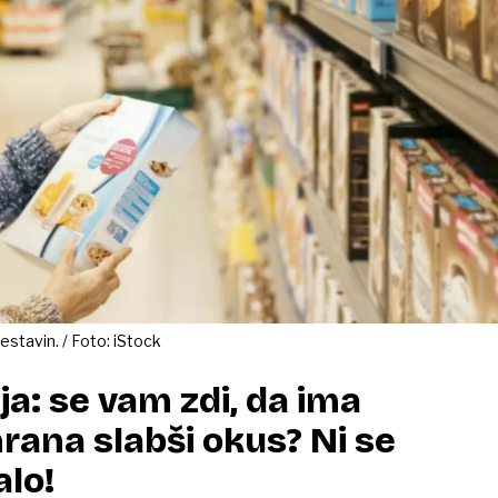
sestavin. / Foto: iStock
ja: se vam zdi, da ima
hrana slabši okus? Ni se
lo!