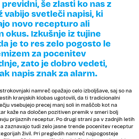
previdni, še zlasti ko nas z
vabijo svetleči napisi, ki
ajo novo recepturo ali
n okus. Izkušnje iz tujine
da je to res zelo pogosto le
emizem za pocenitev
nje, zato je dobro vedeti,
tak napis znak za alarm.
strokovnjaki namreč opažajo celo izboljšave, saj so na
stih kranjskih klobas ugotovili, da ti tradicionalni
ečju vsebujejo precej manj soli in maščob kot na
 kar kaže na določen pozitiven premik v smeri bolj
ju prijaznih receptur. Po drugi strani pa v zadnjih letih
a zaznavajo tudi zelo jasne trende pocenitev receptur
egorijah živil. Pri pregledih namreč najpogosteje