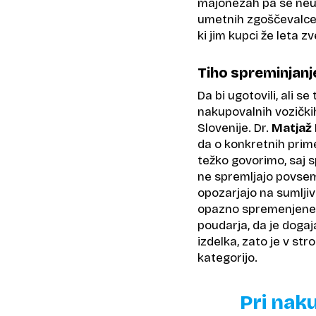
majonezah pa se neu
umetnih zgoščevalcev
ki jim kupci že leta z
Tiho spreminjanj
Da bi ugotovili, ali s
nakupovalnih vozičkih
Slovenije. Dr.
Matjaž 
da o konkretnih prim
težko govorimo, saj 
ne spremljajo povsem
opozarjajo na sumlji
opazno spremenjene re
poudarja, da je doga
izdelka, zato je v str
kategorijo.
Pri nak