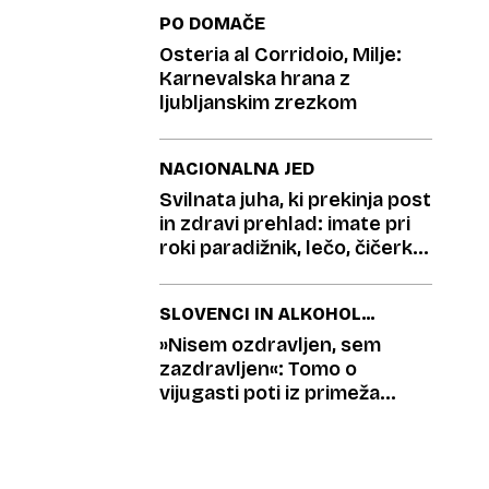
PO DOMAČE
Osteria al Corridoio, Milje:
Karnevalska hrana z
ljubljanskim zrezkom
NACIONALNA JED
Svilnata juha, ki prekinja post
in zdravi prehlad: imate pri
roki paradižnik, lečo, čičerko
in obilico začimb?
SLOVENCI IN ALKOHOL –
KDAJ BOMO REKLI
»Nisem ozdravljen, sem
DOVOLJ?
zazdravljen«: Tomo o
vijugasti poti iz primeža
odvisnosti