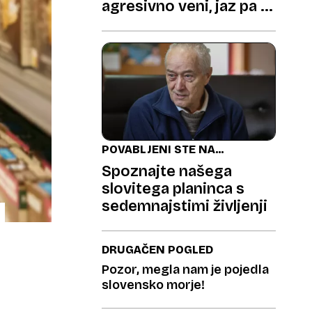
agresivno veni, jaz pa jo
motiviram«
POVABLJENI STE NA
KAVO
Spoznajte našega
slovitega planinca s
sedemnajstimi življenji
DRUGAČEN POGLED
Pozor, megla nam je pojedla
slovensko morje!