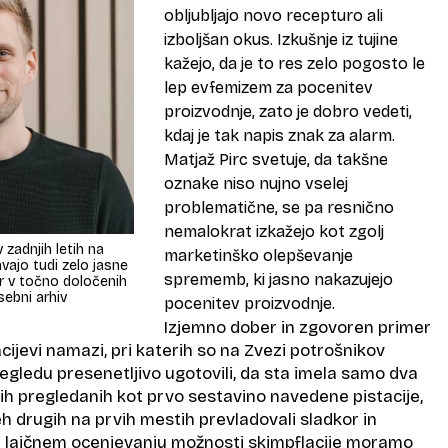
obljubljajo novo recepturo ali
izboljšan okus. Izkušnje iz tujine
kažejo, da je to res zelo pogosto le
lep evfemizem za pocenitev
proizvodnje, zato je dobro vedeti,
kdaj je tak napis znak za alarm.
Matjaž Pirc svetuje, da takšne
oznake niso nujno vselej
problematične, se pa resnično
nemalokrat izkažejo kot zgolj
 zadnjih letih na
marketinško olepševanje
vajo tudi zelo jasne
sprememb, ki jasno nakazujejo
r v točno določenih
osebni arhiv
pocenitev proizvodnje.
Izjemno dober in zgovoren primer
cijevi namazi, pri katerih so na Zvezi potrošnikov
egledu presenetljivo ugotovili, da sta imela samo dva
ih pregledanih kot prvo sestavino navedene pistacije,
h drugih na prvih mestih prevladovali sladkor in
i laičnem ocenjevanju možnosti skimpflacije moramo