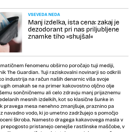
VSEVEDA NEDA
Manj izdelka, ista cena: zakaj je
dezodorant pri nas priljubljene
znamke tiho »shujšal«
matičnem fenomenu obširno poročajo tuji mediji,
k The Guardian. Tuji raziskovalni novinarji so odkrili
ko industrija na račun naših denarnic viša svoje
drugih omakah se na primer kakovostno oljčno olje
šemu sončničnemu ali celo zdravju manj prijaznemu
delanih mesnih izdelkih, kot so klasične šunke in
ek pravega mesa nenehno zmanjšuje, praznino pa
o z navadno vodo, ki jo umetno zadržujejo s pomočjo
 poceni škroba. Namesto dragega kakavovega masla v
h prepogosto pristanejo cenejše rastlinske maščobe, v