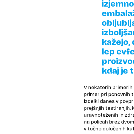
izjemno 
embalaž 
obljublj
izboljša
kažejo, 
lep evf
proizvod
kdaj je 
V nekaterih primerih 
primer pri ponovnih te
izdelki danes v povpr
prejšnjih testiranjih,
uravnoteženih in zdrav
na policah brez dvom
v točno določenih kat