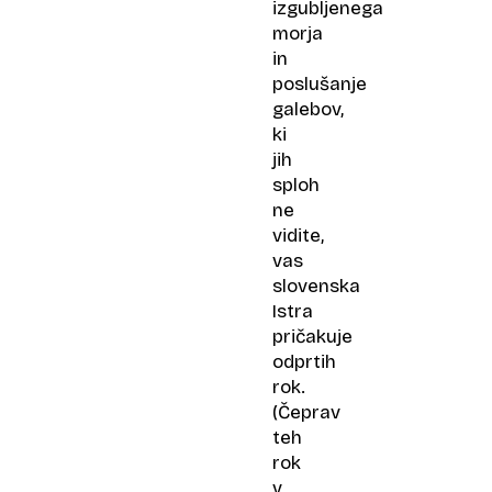
izgubljenega
morja
in
poslušanje
galebov,
ki
jih
sploh
ne
vidite,
vas
slovenska
Istra
pričakuje
odprtih
rok.
(Čeprav
teh
rok
v