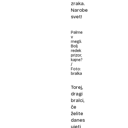
zraka.
Narobe
svet!
Palme
v
megli.
Bolj
redek
prizor,
kajne?
/
Foto:
bralka
Torej,
dragi
bralci,
če
želite
danes
ujeti