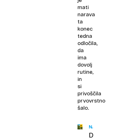
je
mati
narava
ta
konec
tedna
odločila,
da
ima
dovolj
rutine,
in
si
privoščila
prvovrstno
šalo.
NAPOVED
Doslej