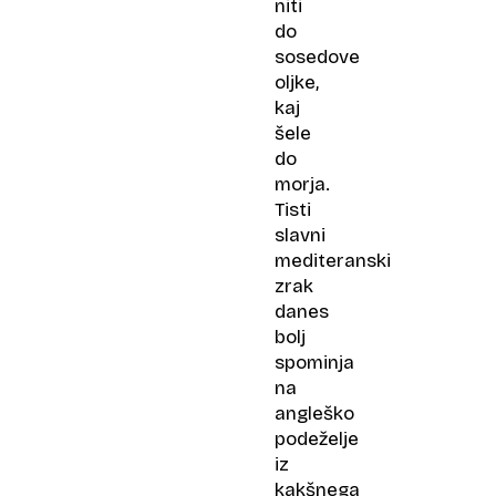
niti
do
sosedove
oljke,
kaj
šele
do
morja.
Tisti
slavni
mediteranski
zrak
danes
bolj
spominja
na
angleško
podeželje
iz
kakšnega