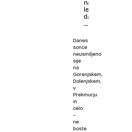
najlepši
letošnji
dan:
uživajte
v
20
Danes
stopinjah,
sonce
toda
neusmiljeno
pozor
sije
na
na
cestah
Gorenjskem,
Dolenjskem,
v
Prekmurju
in
celo
–
ne
boste