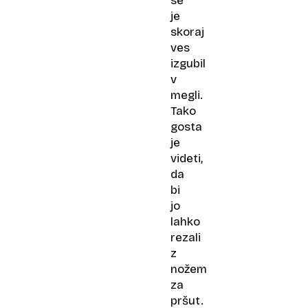
se
je
skoraj
ves
izgubil
v
megli.
Tako
gosta
je
videti,
da
bi
jo
lahko
rezali
z
nožem
za
pršut.