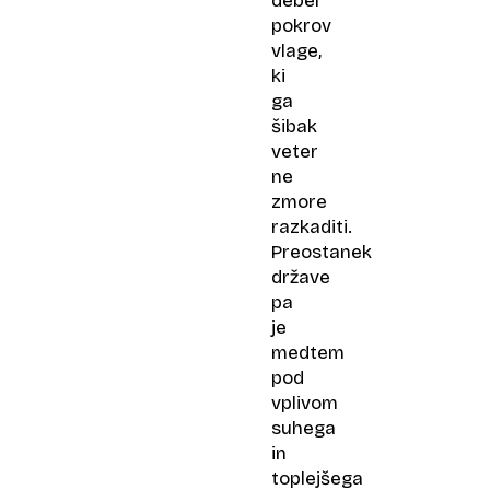
debel
pokrov
vlage,
ki
ga
šibak
veter
ne
zmore
razkaditi.
Preostanek
države
pa
je
medtem
pod
vplivom
suhega
in
toplejšega