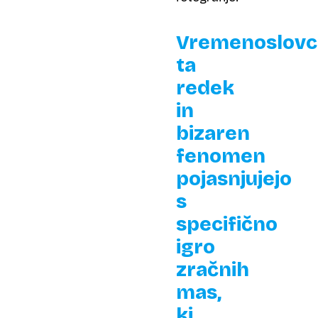
Vremenoslovc
ta
redek
in
bizaren
fenomen
pojasnjujejo
s
specifično
igro
zračnih
mas,
ki