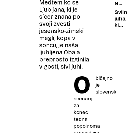
Medtem ko se
NACIO
hrana
Ljubljana, ki je
JED
z
Svilnat
sicer znana po
ljublja
juha,
svoji zvesti
zrezk
ki
jesensko-zimski
prekinj
megli, kopa v
post
soncu, je naša
in
zdravi
ljubljena Obala
prehla
preprosto izginila
imate
v gosti, sivi juhi.
pri
O
roki
bičajno
paradiž
je
lečo,
slovenski
čičerk
scenarij
in
za
obilico
konec
začimb
tedna
popolnoma
predvidljiv: