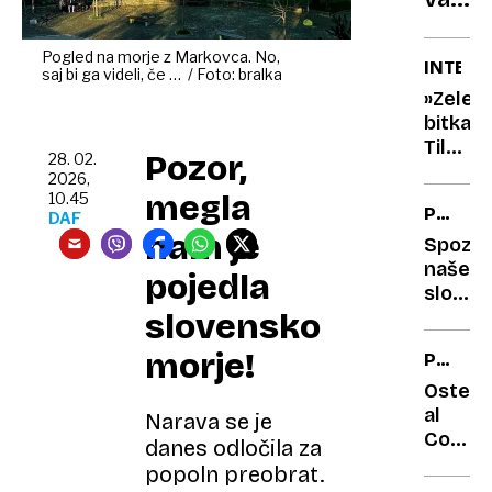
s
zdi,
čude
da
Pogled na morje z Markovca. No,
INTERV
saj bi ga videli, če … / Foto: bralka
ima
»Zelen
najlju
bitka
hrana
Tilna
Pozor,
28. 02.
slabši
Artača
2026,
okus?
»Ona
megla
10.45
POVABL
Ni
pasivn
DAF
nam je
STE
se
agresi
Spozna
NA
veni,
našeg
vam
pojedla
KAVO
jaz
slovit
zmeša
pa jo
slovensko
planin
motivi
s
morje!
PO
sedemn
DOMAČ
življenji
Osteri
al
Narava se je
Corrido
danes odločila za
Milje:
popoln preobrat.
Karnev