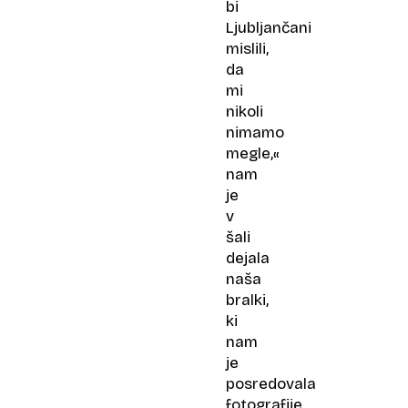
bi
Ljubljančani
mislili,
da
mi
nikoli
nimamo
megle,«
nam
je
v
šali
dejala
naša
bralki,
ki
nam
je
posredovala
fotografije.