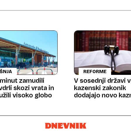
UŠNJA
REFORME
 minut zamudili
V sosednji državi v
 vdrli skozi vrata in
kazenski zakonik
lužili visoko globo
dodajajo novo kaz
dejanje