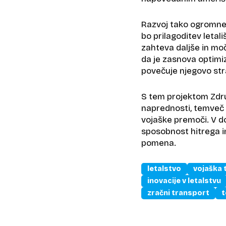
Razvoj tako ogromneg
bo prilagoditev letali
zahteva daljše in moč
da je zasnova optimiz
povečuje njegovo str
S tem projektom Združ
naprednosti, temveč 
vojaške premoči. V do
sposobnost hitrega i
pomena.
letalstvo
vojaška 
inovacije v letalstvu
zračni transport
t