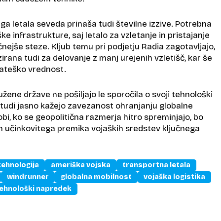
a letala seveda prinaša tudi številne izzive. Potrebna
ške infrastrukture, saj letalo za vzletanje in pristajanje
nejše steze. Kljub temu pri podjetju Radia zagotavljajo,
irana tudi za delovanje z manj urejenih vzletišč, kar še
ateško vrednost.
ene države ne pošiljajo le sporočila o svoji tehnološki
tudi jasno kažejo zavezanost ohranjanju globalne
bi, ko se geopolitična razmerja hitro spreminjajo, bo
n učinkovitega premika vojaških sredstev ključnega
tehnologija
ameriška vojska
transportna letala
windrunner
globalna mobilnost
vojaška logistika
ehnološki napredek