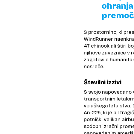
ohranja
premoč
S prostornino, ki pr
WindRunner naenkrat 
47 chinook ali štiri b
njihove zaveznice v 
zagotovile humanitar
nesreče.
Številni izzivi
S svojo napovedano v
transportnim letalom,
vojaškega letalstva. 
An-225, ki je bil trag
potniški velikan airb
sodobni zračni promet
napovedanim ameriš