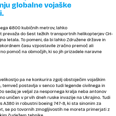
nju globalne vojaške
i.
esega 6800 kubičnih metrov, lahko
prevaža do šest težkih transportnih helikopterjev CH-
ojna letala. To pomeni, da bi lahko Združene države in
rekordnem času vzpostavile zračno premoč ali
no pomoč na območjih, ki so jih prizadele naravne
elikostjo pa ne konkurira zgolj obstoječim vojaškim
 temveč postavlja v senco tudi legende civilnega in
Do sedaj je veljal za nespornega kralja neba antonov
ično uničen v prvih dneh ruske invazije na Ukrajino. Tudi
us A380 in robustni boeing 747-8, ki sta sinonim za
, se po tovornih zmogljivostih ne moreta primerjati z
kim čudežem tehnike.