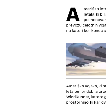
A
meriško let
letala, ki b
poimenovan 
prevozu celotnih voja
na kateri koli konec 
Ameriška vojska, ki s
letalom pridobila oro
WindRunner, katerega 
prostornino, ki kar 