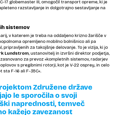
C-17 globemaster III, omogočil transport opreme, ki je
pleteno razstavljanje in dolgotrajno sestavljanje na
ih sistemov
narij, v katerem je treba na oddaljeno krizno žarišče v
 popolnoma opremljeno mobilno bolnišnico ali pa
l, pripravljenih za takojšnje delovanje. To je vizija, ki jo
rk Lundstrom
, ustanovitelj in izvršni direktor podjetja,
lo zasnovano za prevoz »kompletnih sistemov, radarjev
plovov s pregibnimi rotorji, kot je V-22 osprey, in celo
t sta F-16 ali F-35C«.
rojektom Združene države
jajo le sporočila o svoji
ški naprednosti, temveč
sno kažejo zavezanost