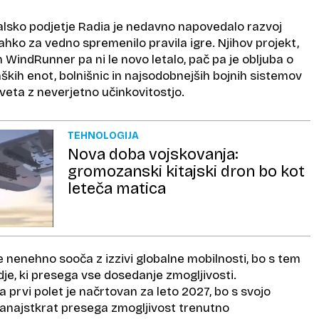
alsko podjetje Radia je nedavno napovedalo razvoj
i lahko za vedno spremenilo pravila igre. Njihov projekt,
WindRunner pa ni le novo letalo, pač pa je obljuba o
ških enot, bolnišnic in najsodobnejših bojnih sistemov
sveta z neverjetno učinkovitostjo.
TEHNOLOGIJA
Nova doba vojskovanja:
gromozanski kitajski dron bo kot
leteča matica
e nenehno sooča z izzivi globalne mobilnosti, bo s tem
dje, ki presega vse dosedanje zmogljivosti.
prvi polet je načrtovan za leto 2027, bo s svojo
dvanajstkrat presega zmogljivost trenutno