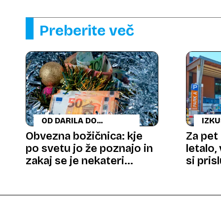
Preberite več
OD DARILA DO
IZK
PRAVICE
Obvezna božičnica: kje
Za pet
po svetu jo že poznajo in
letalo,
zakaj se je nekateri
si pris
branijo?