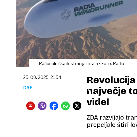
Računalniška ilustracija letala / Foto: Radia
Revolucija
25. 09. 2025, 21.54
DAF
največje to
videl
ZDA razvijajo tra
prepeljalo štiri l