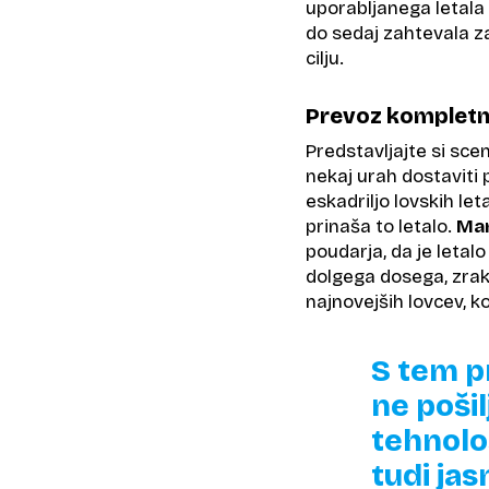
uporabljanega letala 
do sedaj zahtevala za
cilju.
Prevoz kompletn
Predstavljajte si sce
nekaj urah dostaviti
eskadriljo lovskih leta
prinaša to letalo.
Ma
poudarja, da je leta
dolgega dosega, zrako
najnovejših lovcev, ko
S tem p
ne pošil
tehnolo
tudi ja